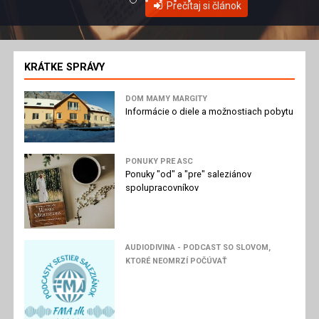
Prečítaj si článok
KRÁTKE SPRÁVY
DOM MAMY MARGITY
Informácie o diele a možnostiach pobytu
PONUKY PRE ASC
Ponuky "od" a "pre" saleziánov
spolupracovníkov
AUDIODIVINA - PODCAST SO SLOVOM,
KTORÉ NEOMRZÍ POČÚVAŤ