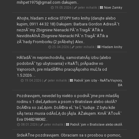
mihpet1975@gmail.com dakujem..
19.05.2026 |
peter mihalik |
Nove Zamky
Ahojte, hladam z edicie STOPY tieto knihy (darujte alebo
kupim, 0911 44 32 18) Dakujem: Barbara Gordon AdresĂˇt
neznĂˇmy Zbigniew Nienacki PĂˇn TragĂˇÄŤik a
NeviditeÄľnĂ­ Zbigniew Nienacki PĂˇn TragĂˇÄŤik a
zĂˇhady Fromborku (2 prĂ­behy) Alex..
25.04.2026 |
peter mihalik |
Hladam knihy
HÄľadĂˇm nepriechodnĂş, samostatnĂş izbu (alebo
podobnĂ˝ typ ubytovania) v RaÄŤi, prĂ­padne vo
Vajnoroch, pre mladĂ©ho pracujĂşceho muĹľa od
1.5.2026. ..
19.04.2026 |
peter mihalik |
PodnĂˇjom izby - RaÄŤa/Vajnory,
BA
Pozdravujem, nevedel by niekto o podnĂˇjme pre mladĂş
rodinu s 1 dieĹĄatkom a psom v Bratislave alebo okolĂ­?
DcĂ©ra so zaĹĄom. DcĂ©ra eĹˇte Ĺˇtuduje. Z bytu kde
sĂş teraz musia odĂ­sĹĄ do jĂşla. ÄŽakujem. KrnĂˇÄŤovĂˇ
Eva 0948298082..
08.01.2026 |
peter mihalik |
PodnĂˇjom v Bratislave alebo okolĂ­
SrdeÄŤne pozdravujem. Obraciam sa s prosbou o pomoc,