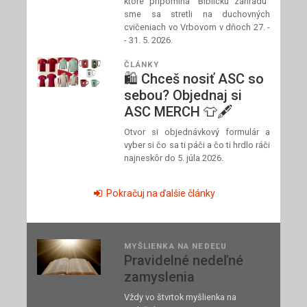
ktoré pripomína "Biblickú záhradu"
sme sa stretli na duchovných
cvičeniach vo Vrbovom v dňoch 27. -
- 31. 5. 2026.
ČLÁNKY
🛍️ Chceš nosiť ASC so
sebou? Objednaj si
ASC MERCH 👕🖋️
Otvor si objednávkový formulár a
vyber si čo sa ti páči a čo ti hrdlo ráči
najneskôr do 5. júla 2026.
Pokračuj na ďalšie články
MYŠLIENKA NA NEDEĽU
Pravidelné nedeľné
zamyslenia
Vždy vo štvrtok myšlienka na