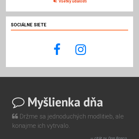
Všetky udalosti
SOCIÁLNE SIETE
Myšlienka dňa
Držme sa jednoduchých modlitieb, ale
konajme ich vytrvalo.
citát
sv. Don Bosco