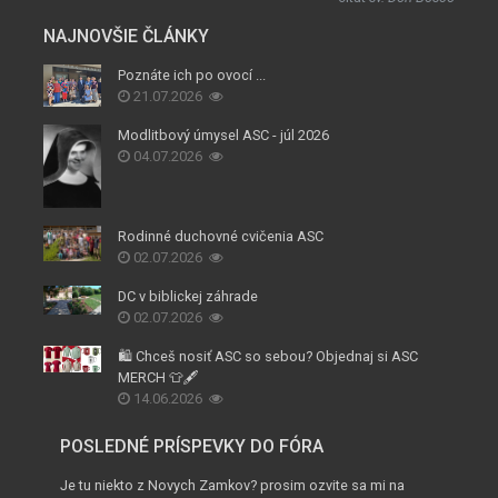
NAJNOVŠIE ČLÁNKY
Poznáte ich po ovocí ...
21.07.2026
Modlitbový úmysel ASC - júl 2026
04.07.2026
Rodinné duchovné cvičenia ASC
02.07.2026
DC v biblickej záhrade
02.07.2026
🛍️ Chceš nosiť ASC so sebou? Objednaj si ASC
MERCH 👕🖋️
14.06.2026
POSLEDNÉ PRÍSPEVKY DO FÓRA
Je tu niekto z Novych Zamkov? prosim ozvite sa mi na