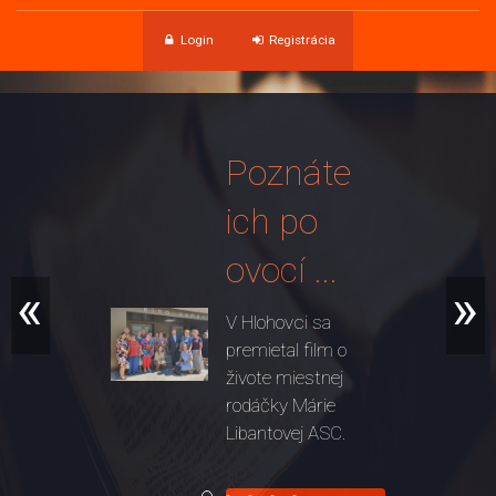
Login
Registrácia
Poznáte
ich po
ovocí ...
«
»
V Hlohovci sa
premietal film o
živote miestnej
rodáčky Márie
Libantovej ASC.