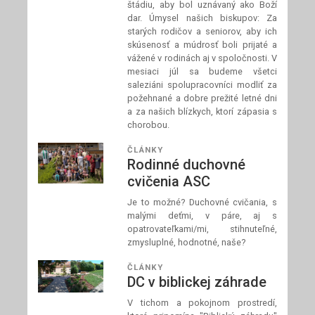
štádiu, aby bol uznávaný ako Boží
dar. Úmysel našich biskupov: Za
starých rodičov a seniorov, aby ich
skúsenosť a múdrosť boli prijaté a
vážené v rodinách aj v spoločnosti. V
mesiaci júl sa budeme všetci
saleziáni spolupracovníci modliť za
požehnané a dobre prežité letné dni
a za našich blízkych, ktorí zápasia s
chorobou.
ČLÁNKY
Rodinné duchovné
cvičenia ASC
Je to možné? Duchovné cvičania, s
malými deťmi, v páre, aj s
opatrovateľkami/mi, stihnuteľné,
zmysluplné, hodnotné, naše?
ČLÁNKY
DC v biblickej záhrade
V tichom a pokojnom prostredí,