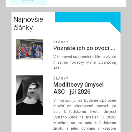
Najnovšie
články
ČLÁNKY
Poznáte ich po ovocí ...
V Hlohovci sa premietal film o živote
miestnej rodáčky Márie Libantovej
ASC.
ČLÁNKY
Modlitbový úmysel
ASC - júl 2026
V mesiaci júl sa budeme spoločne
modliť na všeobecný úmysel: Za
úctu k ľudskému životu. Úmysel
Svätého Otca na mesiac júl 2026:
Modlime sa za úctu k ľudskému
životu a jeho ochranu v každom