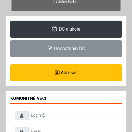
nedeľné texty :
DC a akcie
Hodnotenie DC
Adresár
KOMUNITNÉ VECI
Prihlasovacie meno
Heslo