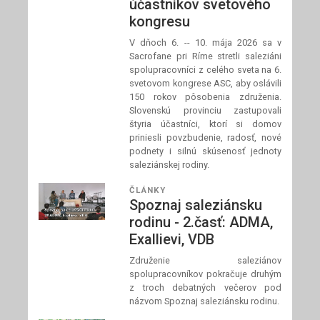
účastníkov svetového
kongresu
V dňoch 6. -- 10. mája 2026 sa v
Sacrofane pri Ríme stretli saleziáni
spolupracovníci z celého sveta na 6.
svetovom kongrese ASC, aby oslávili
150 rokov pôsobenia združenia.
Slovenskú provinciu zastupovali
štyria účastníci, ktorí si domov
priniesli povzbudenie, radosť, nové
podnety i silnú skúsenosť jednoty
saleziánskej rodiny.
ČLÁNKY
Spoznaj saleziánsku
rodinu - 2.časť: ADMA,
Exallievi, VDB
Združenie saleziánov
spolupracovníkov pokračuje druhým
z troch debatných večerov pod
názvom Spoznaj saleziánsku rodinu.