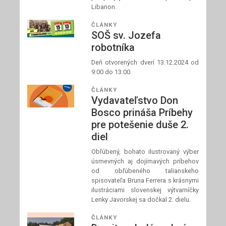
Libanon.
ČLÁNKY
SOŠ sv. Jozefa
robotníka
Deň otvorených dverí 13.12.2024 od
9:00 do 13:00.
ČLÁNKY
Vydavateľstvo Don
Bosco prináša Príbehy
pre potešenie duše 2.
diel
Obľúbený, bohato ilustrovaný výber
úsmevných aj dojímavých príbehov
od obľúbeného talianskeho
spisovateľa Bruna Ferrera s krásnymi
ilustráciami slovenskej výtvarníčky
Lenky Javorskej sa dočkal 2. dielu.
ČLÁNKY