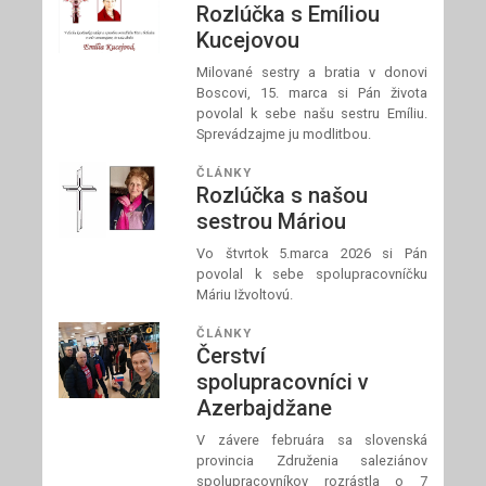
Rozlúčka s Emíliou
Kucejovou
Milované sestry a bratia v donovi
Boscovi, 15. marca si Pán života
povolal k sebe našu sestru Emíliu.
Sprevádzajme ju modlitbou.
ČLÁNKY
Rozlúčka s našou
sestrou Máriou
Vo štvrtok 5.marca 2026 si Pán
povolal k sebe spolupracovníčku
Máriu Ižvoltovú.
ČLÁNKY
Čerství
spolupracovníci v
Azerbajdžane
V závere februára sa slovenská
provincia Združenia saleziánov
spolupracovníkov rozrástla o 7