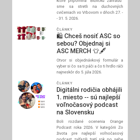
ktoré pripomína "Biblickú záhradu"
sme sa stretli na duchovných
cvičeniach vo Vrbovom v dňoch 27. -
- 31. 5. 2026.
ČLÁNKY
🛍️ Chceš nosiť ASC so
sebou? Objednaj si
ASC MERCH 👕🖋️
Otvor si objednávkový formulár a
vyber si čo sa ti páči a čo ti hrdlo ráči
najneskôr do 5. júla 2026.
ČLÁNKY
Digitálni rodičia obhájili
1. miesto -- sú najlepší
voľnočasový podcast
na Slovensku
Boli rozdané ocenenia Orange
Podcast roka 2026. V kategórii Zo
života pre najlepší voľnočasový
podcast zvíťazili tretí rok po sebe