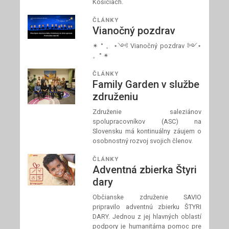
Košiciach.
ČLÁNKY
Vianočný pozdrav
✴ ° 。⋆༺ Vianočný pozdrav ༻⋆
。° ✴
ČLÁNKY
Family Garden v službe
združeniu
Združenie saleziánov
spolupracovníkov (ASC) na
Slovensku má kontinuálny záujem o
osobnostný rozvoj svojich členov.
ČLÁNKY
Adventná zbierka Štyri
dary
Občianske združenie SAVIO
pripravilo adventnú zbierku ŠTYRI
DARY. Jednou z jej hlavných oblastí
podpory je humanitárna pomoc pre