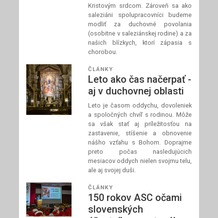
Kristovým srdcom. Zároveň sa ako
saleziáni spolupracovníci budeme
modliť za duchovné povolania
(osobitne v saleziánskej rodine) a za
našich blízkych, ktorí zápasia s
chorobou.
ČLÁNKY
Leto ako čas načerpať -
aj v duchovnej oblasti
Leto je časom oddychu, dovoleniek
a spoločných chvíľ s rodinou. Môže
sa však stať aj príležitosťou na
zastavenie, stíšenie a obnovenie
nášho vzťahu s Bohom. Doprajme
preto počas nasledujúcich
mesiacov oddych nielen svojmu telu,
ale aj svojej duši.
ČLÁNKY
150 rokov ASC očami
slovenských