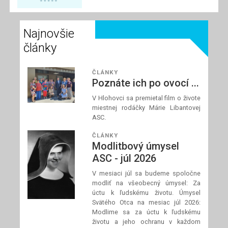
spolupracovníci
modliť za požehnané
Najnovšie
a dobre prežité letné
dni a za našich
články
blízkych, ktorí
zápasia s chorobou.
ČLÁNKY
Poznáte ich po ovocí ...
V Hlohovci sa premietal film o živote
Prečítaj si článok
miestnej rodáčky Márie Libantovej
ASC.
ČLÁNKY
Modlitbový úmysel
ASC - júl 2026
V mesiaci júl sa budeme spoločne
modliť na všeobecný úmysel: Za
úctu k ľudskému životu. Úmysel
Svätého Otca na mesiac júl 2026:
Modlime sa za úctu k ľudskému
životu a jeho ochranu v každom