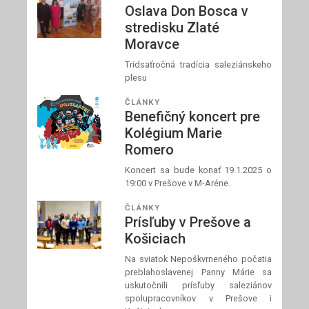
Oslava Don Bosca v
stredisku Zlaté
Moravce
Tridsaťročná tradícia saleziánskeho
plesu
ČLÁNKY
Benefičný koncert pre
Kolégium Marie
Romero
Koncert sa bude konať 19.1.2025 o
19:00 v Prešove v M-Aréne.
ČLÁNKY
Prísľuby v Prešove a
Košiciach
Na sviatok Nepoškvrneného počatia
preblahoslavenej Panny Márie sa
uskutočnili prísľuby saleziánov
spolupracovníkov v Prešove i