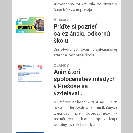
Alexandrina mi vstúpila do života v
čase búrky a nepokoja.
ČLÁNKY
Príďte si pozrieť
saleziánsku odbornú
školu
Dni otvorených dverí na saleziánskej
strednej odbornej škole
ČLÁNKY
Animátori
spoločenstiev mladých
v Prešove sa
vzdelávali.
V Prešove sa konal kurz ASAP -- kurz
rozvoj líderských a komunikačných
zručností pre dobrovoľníkov -
animátorov, ktorí sprevádzajú
skupiny - stretká mladých.