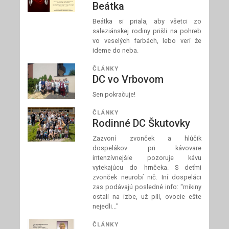
Beátka
Beátka si priala, aby všetci zo
saleziánskej rodiny prišli na pohreb
vo veselých farbách, lebo verí že
ideme do neba.
ČLÁNKY
DC vo Vrbovom
Sen pokračuje!
ČLÁNKY
Rodinné DC Škutovky
Zazvoní zvonček a hlúčik
dospelákov pri kávovare
intenzívnejšie pozoruje kávu
vytekajúcu do hrnčeka. S deťmi
zvonček neurobí nič. Iní dospeláci
zas podávajú posledné info: "mikiny
ostali na izbe, už pili, ovocie ešte
nejedli..."
ČLÁNKY