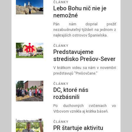
ČLÁNKY
Lebo Bohu nič nie je
nemožné
Pán nám doprial prežiť
nezabudnuteľný týždeň na jednom z
najkrajších ostrovov Španielska.
ČLÁNKY
Predstavujeme
stredisko Prešov-Sever
V krátkom videu sa nám v novembri
predstavujú "Prešovčane."
ČLÁNKY
DC, ktoré nás
rozbásnili
Po duchovných cvičeniach vo
Vrbovom vznikla aj krátka báseň.
ČLÁNKY
PR štartuje aktivitu