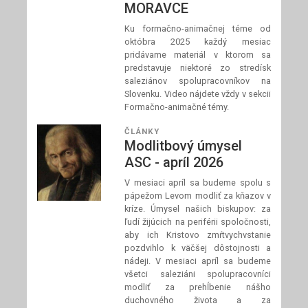
MORAVCE
Ku formačno-animačnej téme od
októbra 2025 každý mesiac
pridávame materiál v ktorom sa
predstavuje niektoré zo stredísk
saleziánov spolupracovníkov na
Slovenku. Video nájdete vždy v sekcii
Formačno-animačné témy.
ČLÁNKY
Modlitbový úmysel
ASC - apríl 2026
V mesiaci apríl sa budeme spolu s
pápežom Levom modliť za kňazov v
kríze. Úmysel našich biskupov: za
ľudí žijúcich na periférii spoločnosti,
aby ich Kristovo zmŕtvychvstanie
pozdvihlo k väčšej dôstojnosti a
nádeji. V mesiaci apríl sa budeme
všetci saleziáni spolupracovníci
modliť za prehĺbenie nášho
duchovného života a za