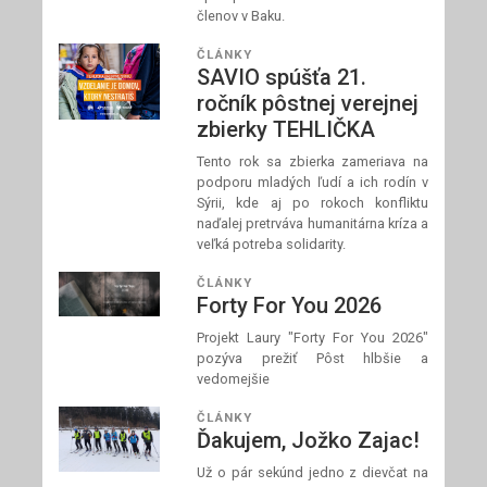
členov v Baku.
ČLÁNKY
SAVIO spúšťa 21.
ročník pôstnej verejnej
zbierky TEHLIČKA
Tento rok sa zbierka zameriava na
podporu mladých ľudí a ich rodín v
Sýrii, kde aj po rokoch konfliktu
naďalej pretrváva humanitárna kríza a
veľká potreba solidarity.
ČLÁNKY
Forty For You 2026
Projekt Laury "Forty For You 2026"
pozýva prežiť Pôst hlbšie a
vedomejšie
ČLÁNKY
Ďakujem, Jožko Zajac!
Už o pár sekúnd jedno z dievčat na