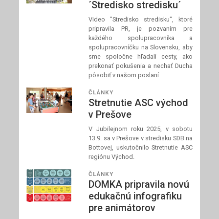
´Stredisko stredisku´
Video "Stredisko stredisku", ktoré
pripravila PR, je pozvaním pre
každého spolupracovníka a
spolupracovníčku na Slovensku, aby
sme spoločne hľadali cesty, ako
prekonať pokušenia a nechať Ducha
pôsobiť v našom poslaní.
ČLÁNKY
Stretnutie ASC východ
v Prešove
V Jubilejnom roku 2025, v sobotu
13.9. sa v Prešove v stredisku SDB na
Bottovej, uskutočnilo Stretnutie ASC
regiónu Východ.
ČLÁNKY
DOMKA pripravila novú
edukačnú infografiku
pre animátorov