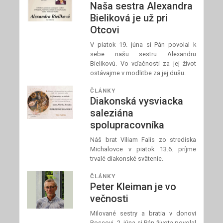
Naša sestra Alexandra
Bieliková je už pri
Otcovi
V piatok 19. júna si Pán povolal k
sebe našu sestru Alexandru
Bielikovú. Vo vďačnosti za jej život
ostávajme v modlitbe za jej dušu.
ČLÁNKY
Diakonská vysviacka
saleziána
spolupracovníka
Náš brat Viliam Falis zo strediska
Michalovce v piatok 13.6. príjme
trvalé diakonské svätenie.
ČLÁNKY
Peter Kleiman je vo
večnosti
Milované sestry a bratia v donovi
Boscovi, 2. júna si Pán života povolal