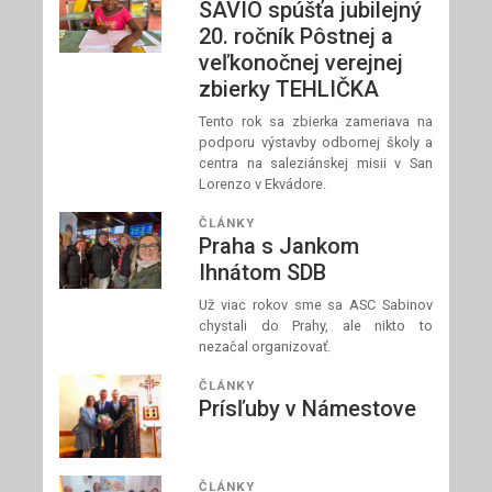
SAVIO spúšťa jubilejný
20. ročník Pôstnej a
veľkonočnej verejnej
zbierky TEHLIČKA
Tento rok sa zbierka zameriava na
podporu výstavby odbornej školy a
centra na saleziánskej misii v San
Lorenzo v Ekvádore.
ČLÁNKY
Praha s Jankom
Ihnátom SDB
Už viac rokov sme sa ASC Sabinov
chystali do Prahy, ale nikto to
nezačal organizovať.
ČLÁNKY
Prísľuby v Námestove
ČLÁNKY