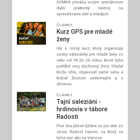
DOMKA prináša svojim animátorom
ďalší praktický nástroj na
sprevádzanie detí a mladých.
ČLÁNKY
Kurz GPS pre mladé
ženy
Ide o ročný kurz, ktorý organizujú
sestry saleziánky pre mladé ženy vo
veku od 18 do 26 rokov, ktoré túžia
prehĺbiť svoj duchovný život, hľadať
Božiu vôľu, objavovať samé seba a
kráčať životom vedomejšie a s
dôverou.
ČLÁNKY
Tajní saleziáni -
hrdinovia v tábore
Radosti
Prvé dva júlové týždne sú pre deti zo
zboru Radosť časom, na ktorý sa
tešia viac ako na Vianoce.