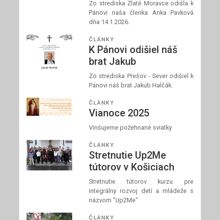
Zo strediska Zlaté Moravce odišla k
Pánovi naša členka Anka Pavková
dňa 14.1.2026.
ČLÁNKY
K Pánovi odišiel náš
brat Jakub
Zo strediska Prešov - Sever odišiel k
Pánovi náš brat Jakub Halčák.
ČLÁNKY
Vianoce 2025
Vinšujeme požehnané sviatky
ČLÁNKY
Stretnutie Up2Me
tútorov v Košiciach
Stretnutie tútorov kurzu pre
integrálny rozvoj detí a mládeže s
názvom "Up2Me"
ČLÁNKY