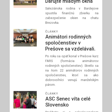
Darujte mladým okná
Saleziánska rodina v Bardejove
spustila finančnú zbierku na
zabezpečenie okien na chatu
Brezovka.
ČLÁNKY
Animátori rodinných
spoločenstiev v
Prešove sa vzdelávali.
Po roku sa opäť konal v Prešove kurz
FARS (formácia animátorov
rodinných spoločenstiev). Stretlo sa
na ňom 22 animátorov rodinných
spoločenstiev, ktorí sa ako
dobrovoľníci venujú manželským
párom.
ČLÁNKY
ASC Senec víta celé
Slovensko