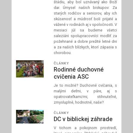
štádiu, aby bol uznávaný ako Boží
dar. Úmysel našich biskupov: Za
starých rodičov a seniorov, aby ich
skúsenosť a múdrosť boli prijaté a
vážené v rodinách aj v spoločnosti. V
mesiaci júl sa budeme všetci
saleziáni spolupracovníci modliť za
požehnané a dobre prežité letné dni
a za našich blízkych, ktorí zápasia s
chorobou.
ČLÁNKY
Rodinné duchovné
cvičenia ASC
Je to možné? Duchovné cvičania, s
malými deťmi, v páre, aj s
opatrovateľkami/mi, stihnuteľné,
zmysluplné, hodnotné, naše?
ČLÁNKY
DC v biblickej záhrade
V tichom a pokojnom prostredí,