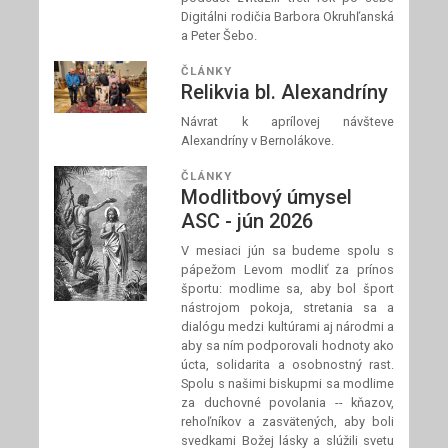
Digitálni rodičia Barbora Okruhľanská
a Peter Šebo.
ČLÁNKY
Relikvia bl. Alexandríny
Návrat k aprílovej návšteve
Alexandríny v Bernolákove.
ČLÁNKY
Modlitbový úmysel
ASC - jún 2026
V mesiaci jún sa budeme spolu s
pápežom Levom modliť za prínos
športu: modlime sa, aby bol šport
nástrojom pokoja, stretania sa a
dialógu medzi kultúrami aj národmi a
aby sa ním podporovali hodnoty ako
úcta, solidarita a osobnostný rast.
Spolu s našimi biskupmi sa modlime
za duchovné povolania -- kňazov,
rehoľníkov a zasvätených, aby boli
svedkami Božej lásky a slúžili svetu