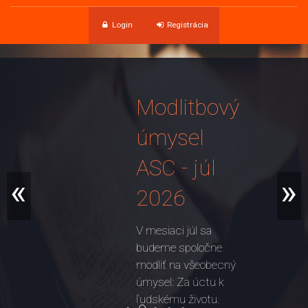
Login
Registrácia
Modlitbový
úmysel
ASC - júl
«
»
2026
V mesiaci júl sa
budeme spoločne
modliť na všeobecný
úmysel: Za úctu k
ľudskému životu.