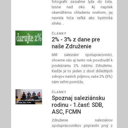
fotografii zasiahne lyža do čela,
tesne nad oko. Aj napriek
okamžitému chladeniu snehom, jej
navrela hrča veľká ako bystrická
slivka ...
ČLÁNKY
2% - 3% z dane pre
naše Združenie
Milí saleziáni spolupracovníci,
chceme vás aj tento rok povzbudiť k
poukázaniu 2% nášmu Združeniu.
Keďže je to jeden z dosť dôležitých
zdrojov našich príjmov, vaše 2% (3%)
nám veľmi pomôžu.
ČLÁNKY
Spoznaj saleziánsku
rodinu - 1.časť: SDB,
ASC, FCMN
Združenie saleziánov
spolupracovníkov pripravilo prvý z