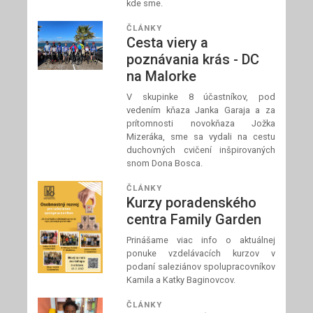
kde sme.
ČLÁNKY
Cesta viery a
poznávania krás - DC
na Malorke
V skupinke 8 účastníkov, pod
vedením kňaza Janka Garaja a za
prítomnosti novokňaza Jožka
Mizeráka, sme sa vydali na cestu
duchovných cvičení inšpirovaných
snom Dona Bosca.
ČLÁNKY
Kurzy poradenského
centra Family Garden
Prinášame viac info o aktuálnej
ponuke vzdelávacích kurzov v
podaní saleziánov spolupracovníkov
Kamila a Katky Baginovcov.
ČLÁNKY