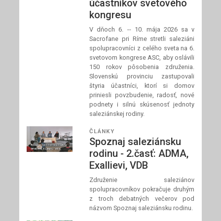
účastníkov svetového
kongresu
V dňoch 6. -- 10. mája 2026 sa v
Sacrofane pri Ríme stretli saleziáni
spolupracovníci z celého sveta na 6.
svetovom kongrese ASC, aby oslávili
150 rokov pôsobenia združenia.
Slovenskú provinciu zastupovali
štyria účastníci, ktorí si domov
priniesli povzbudenie, radosť, nové
podnety i silnú skúsenosť jednoty
saleziánskej rodiny.
ČLÁNKY
Spoznaj saleziánsku
rodinu - 2.časť: ADMA,
Exallievi, VDB
Združenie saleziánov
spolupracovníkov pokračuje druhým
z troch debatných večerov pod
názvom Spoznaj saleziánsku rodinu.