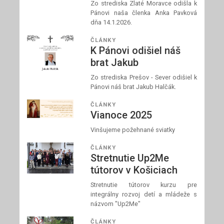
Zo strediska Zlaté Moravce odišla k
Pánovi naša členka Anka Pavková
dňa 14.1.2026.
ČLÁNKY
K Pánovi odišiel náš
brat Jakub
Zo strediska Prešov - Sever odišiel k
Pánovi náš brat Jakub Halčák.
ČLÁNKY
Vianoce 2025
Vinšujeme požehnané sviatky
ČLÁNKY
Stretnutie Up2Me
tútorov v Košiciach
Stretnutie tútorov kurzu pre
integrálny rozvoj detí a mládeže s
názvom "Up2Me"
ČLÁNKY