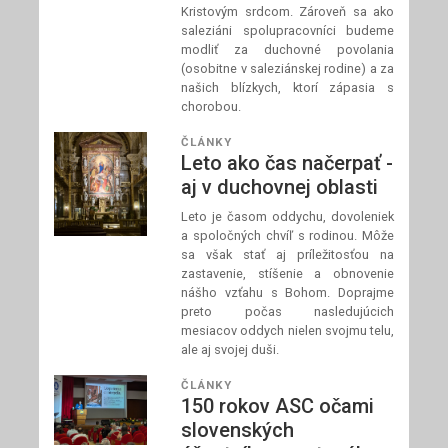
Kristovým srdcom. Zároveň sa ako
saleziáni spolupracovníci budeme
modliť za duchovné povolania
(osobitne v saleziánskej rodine) a za
našich blízkych, ktorí zápasia s
chorobou.
ČLÁNKY
Leto ako čas načerpať -
aj v duchovnej oblasti
Leto je časom oddychu, dovoleniek
a spoločných chvíľ s rodinou. Môže
sa však stať aj príležitosťou na
zastavenie, stíšenie a obnovenie
nášho vzťahu s Bohom. Doprajme
preto počas nasledujúcich
mesiacov oddych nielen svojmu telu,
ale aj svojej duši.
ČLÁNKY
150 rokov ASC očami
slovenských