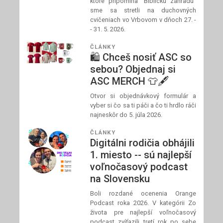
ktoré pripomína "Biblickú záhradu"
sme sa stretli na duchovných
cvičeniach vo Vrbovom v dňoch 27. -
- 31. 5. 2026.
ČLÁNKY
🛍️ Chceš nosiť ASC so
sebou? Objednaj si
ASC MERCH 👕🖋️
Otvor si objednávkový formulár a
vyber si čo sa ti páči a čo ti hrdlo ráči
najneskôr do 5. júla 2026.
ČLÁNKY
Digitálni rodičia obhájili
1. miesto -- sú najlepší
voľnočasový podcast
na Slovensku
Boli rozdané ocenenia Orange
Podcast roka 2026. V kategórii Zo
života pre najlepší voľnočasový
podcast zvíťazili tretí rok po sebe