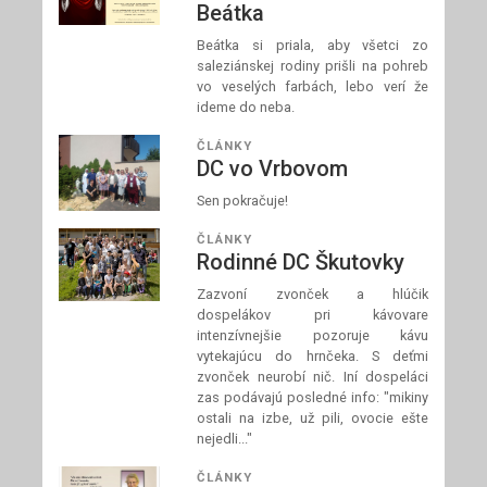
Beátka
Beátka si priala, aby všetci zo
saleziánskej rodiny prišli na pohreb
vo veselých farbách, lebo verí že
ideme do neba.
ČLÁNKY
DC vo Vrbovom
Sen pokračuje!
ČLÁNKY
Rodinné DC Škutovky
Zazvoní zvonček a hlúčik
dospelákov pri kávovare
intenzívnejšie pozoruje kávu
vytekajúcu do hrnčeka. S deťmi
zvonček neurobí nič. Iní dospeláci
zas podávajú posledné info: "mikiny
ostali na izbe, už pili, ovocie ešte
nejedli..."
ČLÁNKY