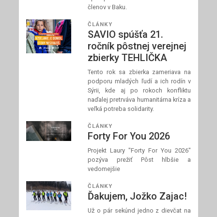
členov v Baku.
ČLÁNKY
SAVIO spúšťa 21.
ročník pôstnej verejnej
zbierky TEHLIČKA
Tento rok sa zbierka zameriava na
podporu mladých ľudí a ich rodín v
Sýrii, kde aj po rokoch konfliktu
naďalej pretrváva humanitárna kríza a
veľká potreba solidarity.
ČLÁNKY
Forty For You 2026
Projekt Laury "Forty For You 2026"
pozýva prežiť Pôst hlbšie a
vedomejšie
ČLÁNKY
Ďakujem, Jožko Zajac!
Už o pár sekúnd jedno z dievčat na