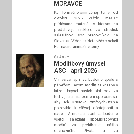
MORAVCE
Ku formačno-animačnej téme od
októbra 2025 každý mesiac
pridávame materiál v ktorom sa
predstavuje niektoré zo stredísk
saleziánov spolupracovníkov na
Slovenku. Video nájdete vždy v sekcii
Formačno-animačné témy.
ČLÁNKY
Modlitbový úmysel
ASC - apríl 2026
V mesiaci apríl sa budeme spolu s
pápežom Levom modliť za kňazov v
kríze. Úmysel našich biskupov: za
ľudí žijúcich na periférii spoločnosti,
aby ich Kristovo zmŕtvychvstanie
pozdvihlo k väčšej dôstojnosti a
nádeji. V mesiaci apríl sa budeme
všetci saleziáni spolupracovníci
modliť za prehĺbenie nášho
duchovného života a za