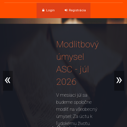
Login
Registrácia
Modlitbový
úmysel
ASC - júl
«
»
2026
V mesiaci júl sa
budeme spoločne
modliť na všeobecný
úmysel: Za úctu k
ľudskému životu.