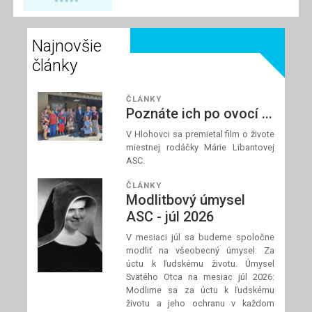
spolupracovníci
modliť za požehnané
Najnovšie
a dobre prežité letné
dni a za našich
články
blízkych, ktorí
zápasia s chorobou.
ČLÁNKY
Poznáte ich po ovocí ...
V Hlohovci sa premietal film o živote
Prečítaj si článok
miestnej rodáčky Márie Libantovej
ASC.
ČLÁNKY
Modlitbový úmysel
ASC - júl 2026
V mesiaci júl sa budeme spoločne
modliť na všeobecný úmysel: Za
úctu k ľudskému životu. Úmysel
Svätého Otca na mesiac júl 2026:
Modlime sa za úctu k ľudskému
životu a jeho ochranu v každom