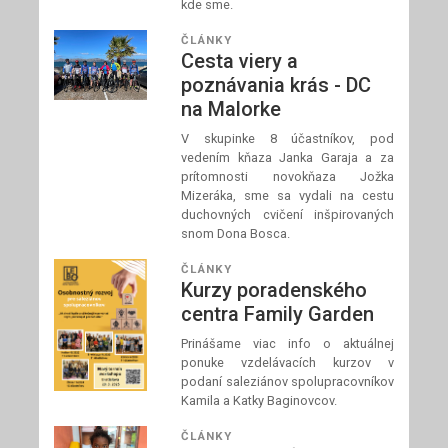
kde sme.
ČLÁNKY
Cesta viery a
poznávania krás - DC
na Malorke
V skupinke 8 účastníkov, pod
vedením kňaza Janka Garaja a za
prítomnosti novokňaza Jožka
Mizeráka, sme sa vydali na cestu
duchovných cvičení inšpirovaných
snom Dona Bosca.
ČLÁNKY
Kurzy poradenského
centra Family Garden
Prinášame viac info o aktuálnej
ponuke vzdelávacích kurzov v
podaní saleziánov spolupracovníkov
Kamila a Katky Baginovcov.
ČLÁNKY