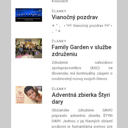
Košiciach.
ČLÁNKY
Vianočný pozdrav
✴ ° 。⋆༺ Vianočný pozdrav ༻⋆
。° ✴
ČLÁNKY
Family Garden v službe
združeniu
Združenie saleziánov
spolupracovníkov (ASC) na
Slovensku má kontinuálny záujem o
osobnostný rozvoj svojich členov.
ČLÁNKY
Adventná zbierka Štyri
dary
Občianske združenie SAVIO
pripravilo adventnú zbierku ŠTYRI
DARY. Jednou z jej hlavných oblastí
podpory je humanitárna pomoc pre