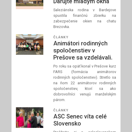
Darujte mladým okná
Saleziánska rodina v Bardejove
spustila finančnú zbierku na
zabezpečenie okien na chatu
Brezovka.
ČLÁNKY
Animátori rodinných
spoločenstiev v
Prešove sa vzdelávali.
Po roku sa opäť konal v Prešove kurz
FARS (formácia animátorov
rodinných spoločenstiev). Stretlo sa
na ňom 22 animátorov rodinných
spoločenstiev, ktorí sa ako
dobrovoľníci venujú manželským
párom.
ČLÁNKY
ASC Senec víta celé
Slovensko