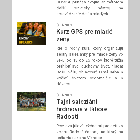
DOMKA prináša svojim animátorom
ďalší praktický nástroj na
sprevádzanie detí a mladých.
ČLÁNKY
Kurz GPS pre mladé
ženy
Ide o ročný kurz, ktorý organizujú
sestry saleziánky pre mladé ženy vo
veku od 18 do 26 rokov, ktoré túžia
prehĺbiť svoj duchovný život, hľadať
Božiu vôľu, objavovať samé seba a
kráčať životom vedomejšie a s
dôverou.
ČLÁNKY
Tajní saleziáni -
hrdinovia v tábore
Radosti
Prvé dva júlové týždne sú pre deti zo
zboru Radosť časom, na ktorý sa
tešia viac ako na Vianoce.