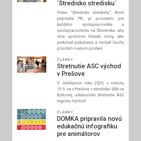
´Stredisko stredisku´
Video "Stredisko stredisku", ktoré
pripravila PR, je pozvaním pre
každého spolupracovníka a
spolupracovníčku na Slovensku, aby
sme spoločne hľadali cesty, ako
prekonať pokušenia a nechať Ducha
pôsobiť v našom poslaní.
ČLÁNKY
Stretnutie ASC východ
v Prešove
V Jubilejnom roku 2025, v sobotu
13.9. sa v Prešove v stredisku SDB na
Bottovej, uskutočnilo Stretnutie ASC
regiónu Východ.
ČLÁNKY
DOMKA pripravila novú
edukačnú infografiku
pre animátorov