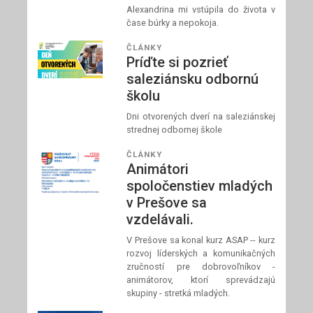
Alexandrina mi vstúpila do života v
čase búrky a nepokoja.
ČLÁNKY
Príďte si pozrieť
saleziánsku odbornú
školu
Dni otvorených dverí na saleziánskej
strednej odbornej škole
ČLÁNKY
Animátori
spoločenstiev mladých
v Prešove sa
vzdelávali.
V Prešove sa konal kurz ASAP -- kurz
rozvoj líderských a komunikačných
zručností pre dobrovoľníkov -
animátorov, ktorí sprevádzajú
skupiny - stretká mladých.