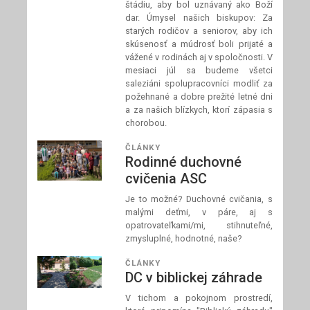
štádiu, aby bol uznávaný ako Boží
dar. Úmysel našich biskupov: Za
starých rodičov a seniorov, aby ich
skúsenosť a múdrosť boli prijaté a
vážené v rodinách aj v spoločnosti. V
mesiaci júl sa budeme všetci
saleziáni spolupracovníci modliť za
požehnané a dobre prežité letné dni
a za našich blízkych, ktorí zápasia s
chorobou.
ČLÁNKY
Rodinné duchovné
cvičenia ASC
Je to možné? Duchovné cvičania, s
malými deťmi, v páre, aj s
opatrovateľkami/mi, stihnuteľné,
zmysluplné, hodnotné, naše?
ČLÁNKY
DC v biblickej záhrade
V tichom a pokojnom prostredí,