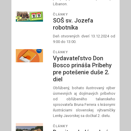
Libanon.
ČLÁNKY
SOŠ sv. Jozefa
robotníka
Deň otvorených dverí 13.12.2024 od
9:00 do 13:00.
ČLÁNKY
Vydavateľstvo Don
Bosco prináša Príbehy
pre potešenie duše 2.
diel
Obľúbený, bohato ilustrovaný výber
úsmevných aj dojímavých príbehov
od obľúbeného talianskeho
spisovateľa Bruna Ferrera s krásnymi
ilustráciami slovenskej výtvarníčky
Lenky Javorskej sa dočkal 2. dielu.
ČLÁNKY