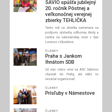
SAVIO spúšťa jubilejný
20. ročník Pôstnej a
veľkonočnej verejnej
zbierky TEHLIČKA
Tento rok sa zbierka zameriava na
podporu výstavby odbornej školy a
centra na saleziánskej misii v San
Lorenzo v Ekvádore.
ČLÁNKY
Praha s Jankom
Ihnátom SDB
Už viac rokov sme sa ASC Sabinov
chystali do Prahy, ale nikto to
nezačal organizovať.
ČLÁNKY
Prísľuby v Námestove
ČLÁNKY