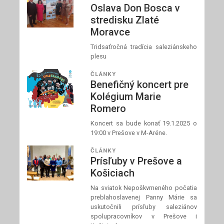
Oslava Don Bosca v
stredisku Zlaté
Moravce
Tridsaťročná tradícia saleziánskeho
plesu
ČLÁNKY
Benefičný koncert pre
Kolégium Marie
Romero
Koncert sa bude konať 19.1.2025 o
19:00 v Prešove v M-Aréne.
ČLÁNKY
Prísľuby v Prešove a
Košiciach
Na sviatok Nepoškvrneného počatia
preblahoslavenej Panny Márie sa
uskutočnili prísľuby saleziánov
spolupracovníkov v Prešove i