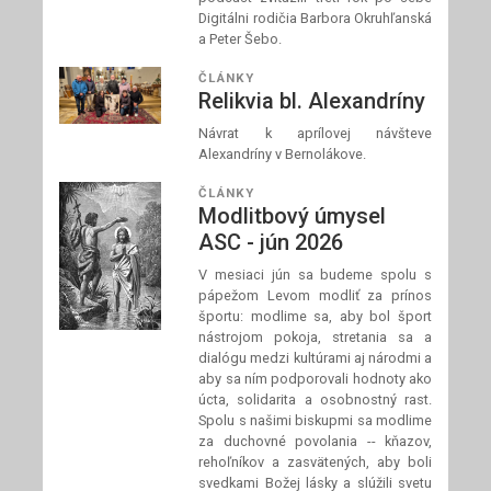
Digitálni rodičia Barbora Okruhľanská
a Peter Šebo.
ČLÁNKY
Relikvia bl. Alexandríny
Návrat k aprílovej návšteve
Alexandríny v Bernolákove.
ČLÁNKY
Modlitbový úmysel
ASC - jún 2026
V mesiaci jún sa budeme spolu s
pápežom Levom modliť za prínos
športu: modlime sa, aby bol šport
nástrojom pokoja, stretania sa a
dialógu medzi kultúrami aj národmi a
aby sa ním podporovali hodnoty ako
úcta, solidarita a osobnostný rast.
Spolu s našimi biskupmi sa modlime
za duchovné povolania -- kňazov,
rehoľníkov a zasvätených, aby boli
svedkami Božej lásky a slúžili svetu