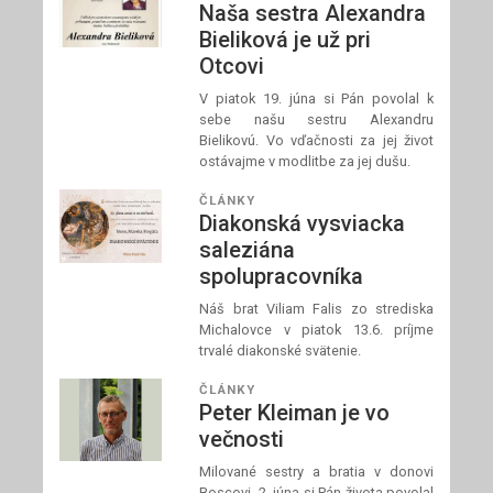
Naša sestra Alexandra
Bieliková je už pri
Otcovi
V piatok 19. júna si Pán povolal k
sebe našu sestru Alexandru
Bielikovú. Vo vďačnosti za jej život
ostávajme v modlitbe za jej dušu.
ČLÁNKY
Diakonská vysviacka
saleziána
spolupracovníka
Náš brat Viliam Falis zo strediska
Michalovce v piatok 13.6. príjme
trvalé diakonské svätenie.
ČLÁNKY
Peter Kleiman je vo
večnosti
Milované sestry a bratia v donovi
Boscovi, 2. júna si Pán života povolal