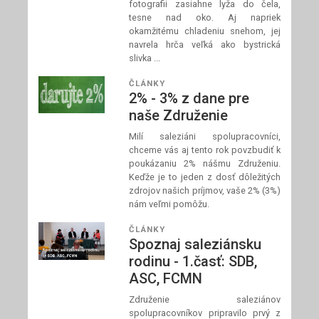
fotografii zasiahne lyža do čela,
tesne nad oko. Aj napriek
okamžitému chladeniu snehom, jej
navrela hrča veľká ako bystrická
slivka ...
ČLÁNKY
2% - 3% z dane pre
naše Združenie
Milí saleziáni spolupracovníci,
chceme vás aj tento rok povzbudiť k
poukázaniu 2% nášmu Združeniu.
Keďže je to jeden z dosť dôležitých
zdrojov našich príjmov, vaše 2% (3%)
nám veľmi pomôžu.
ČLÁNKY
Spoznaj saleziánsku
rodinu - 1.časť: SDB,
ASC, FCMN
Združenie saleziánov
spolupracovníkov pripravilo prvý z