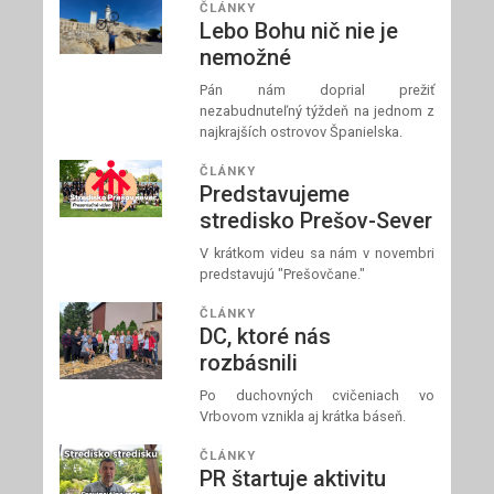
ČLÁNKY
Lebo Bohu nič nie je
nemožné
Pán nám doprial prežiť
nezabudnuteľný týždeň na jednom z
najkrajších ostrovov Španielska.
ČLÁNKY
Predstavujeme
stredisko Prešov-Sever
V krátkom videu sa nám v novembri
predstavujú "Prešovčane."
ČLÁNKY
DC, ktoré nás
rozbásnili
Po duchovných cvičeniach vo
Vrbovom vznikla aj krátka báseň.
ČLÁNKY
PR štartuje aktivitu