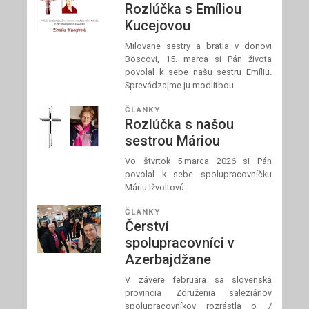
Rozlúčka s Emíliou
Kucejovou
Milované sestry a bratia v donovi
Boscovi, 15. marca si Pán života
povolal k sebe našu sestru Emíliu.
Sprevádzajme ju modlitbou.
ČLÁNKY
Rozlúčka s našou
sestrou Máriou
Vo štvrtok 5.marca 2026 si Pán
povolal k sebe spolupracovníčku
Máriu Ižvoltovú.
ČLÁNKY
Čerství
spolupracovníci v
Azerbajdžane
V závere februára sa slovenská
provincia Združenia saleziánov
spolupracovníkov rozrástla o 7