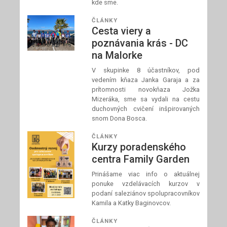
kde sme.
ČLÁNKY
Cesta viery a
poznávania krás - DC
na Malorke
V skupinke 8 účastníkov, pod
vedením kňaza Janka Garaja a za
prítomnosti novokňaza Jožka
Mizeráka, sme sa vydali na cestu
duchovných cvičení inšpirovaných
snom Dona Bosca.
ČLÁNKY
Kurzy poradenského
centra Family Garden
Prinášame viac info o aktuálnej
ponuke vzdelávacích kurzov v
podaní saleziánov spolupracovníkov
Kamila a Katky Baginovcov.
ČLÁNKY