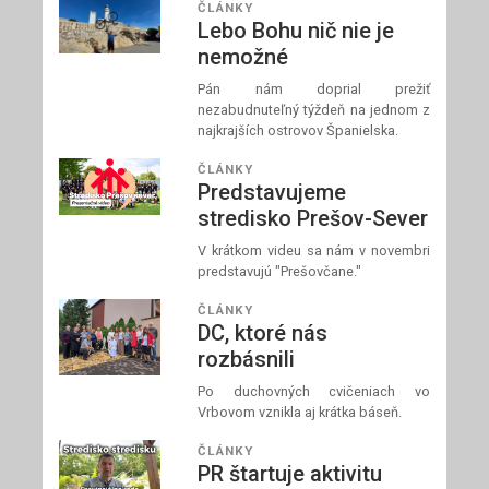
ČLÁNKY
Lebo Bohu nič nie je
nemožné
Pán nám doprial prežiť
nezabudnuteľný týždeň na jednom z
najkrajších ostrovov Španielska.
ČLÁNKY
Predstavujeme
stredisko Prešov-Sever
V krátkom videu sa nám v novembri
predstavujú "Prešovčane."
ČLÁNKY
DC, ktoré nás
rozbásnili
Po duchovných cvičeniach vo
Vrbovom vznikla aj krátka báseň.
ČLÁNKY
PR štartuje aktivitu