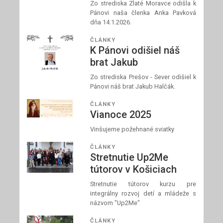
Zo strediska Zlaté Moravce odišla k
Pánovi naša členka Anka Pavková
dňa 14.1.2026.
ČLÁNKY
K Pánovi odišiel náš
brat Jakub
Zo strediska Prešov - Sever odišiel k
Pánovi náš brat Jakub Halčák.
ČLÁNKY
Vianoce 2025
Vinšujeme požehnané sviatky
ČLÁNKY
Stretnutie Up2Me
tútorov v Košiciach
Stretnutie tútorov kurzu pre
integrálny rozvoj detí a mládeže s
názvom "Up2Me"
ČLÁNKY