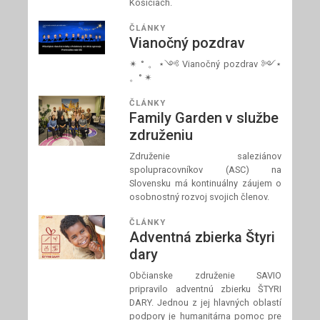
Košiciach.
ČLÁNKY
Vianočný pozdrav
✴ ° 。⋆༺ Vianočný pozdrav ༻⋆
。° ✴
ČLÁNKY
Family Garden v službe
združeniu
Združenie saleziánov
spolupracovníkov (ASC) na
Slovensku má kontinuálny záujem o
osobnostný rozvoj svojich členov.
ČLÁNKY
Adventná zbierka Štyri
dary
Občianske združenie SAVIO
pripravilo adventnú zbierku ŠTYRI
DARY. Jednou z jej hlavných oblastí
podpory je humanitárna pomoc pre