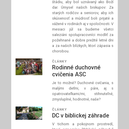
štádiu, aby bol uznávaný ako Boží
dar. Úmysel našich biskupov: Za
starých rodičov a seniorov, aby ich
skúsenosť a múdrosť boli prijaté a
vážené v rodinách aj v spoločnosti. V
mesiaci júl sa budeme všetci
saleziáni spolupracovníci modliť za
požehnané a dobre prežité letné dni
a za našich blízkych, ktorí zápasia s
chorobou.
ČLÁNKY
Rodinné duchovné
cvičenia ASC
Je to možné? Duchovné cvičania, s
malými deťmi, v páre, aj s
opatrovateľkami/mi, stihnuteľné,
zmysluplné, hodnotné, naše?
ČLÁNKY
DC v biblickej záhrade
V tichom a pokojnom prostredí,