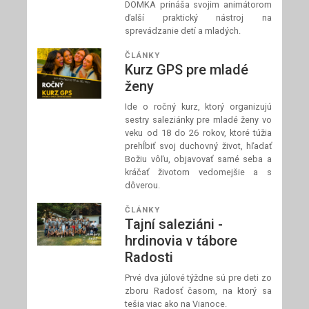
DOMKA prináša svojim animátorom
ďalší praktický nástroj na
sprevádzanie detí a mladých.
ČLÁNKY
Kurz GPS pre mladé
ženy
Ide o ročný kurz, ktorý organizujú
sestry saleziánky pre mladé ženy vo
veku od 18 do 26 rokov, ktoré túžia
prehĺbiť svoj duchovný život, hľadať
Božiu vôľu, objavovať samé seba a
kráčať životom vedomejšie a s
dôverou.
ČLÁNKY
Tajní saleziáni -
hrdinovia v tábore
Radosti
Prvé dva júlové týždne sú pre deti zo
zboru Radosť časom, na ktorý sa
tešia viac ako na Vianoce.