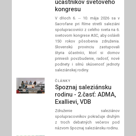
účastníkov svetového
kongresu
V dňoch 6. -- 10. mája 2026 sa v
Sacrofane pri Ríme stretli saleziáni
spolupracovníci z celého sveta na 6.
svetovom kongrese ASC, aby oslávili
150 rokov pôsobenia združenia.
Slovenskú provinciu zastupovali
štyria účastníci, ktorí si domov
priniesli povzbudenie, radosť, nové
podnety i silnú skúsenosť jednoty
saleziánskej rodiny.
ČLÁNKY
Spoznaj saleziánsku
rodinu - 2.časť: ADMA,
Exallievi, VDB
Združenie saleziánov
spolupracovníkov pokračuje druhým
z troch debatných večerov pod
názvom Spoznaj saleziánsku rodinu.