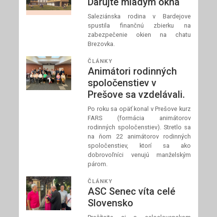
Darujte mladým okná
Saleziánska rodina v Bardejove
spustila finančnú zbierku na
zabezpečenie okien na chatu
Brezovka.
ČLÁNKY
Animátori rodinných
spoločenstiev v
Prešove sa vzdelávali.
Po roku sa opäť konal v Prešove kurz
FARS (formácia animátorov
rodinných spoločenstiev). Stretlo sa
na ňom 22 animátorov rodinných
spoločenstiev, ktorí sa ako
dobrovoľníci venujú manželským
párom.
ČLÁNKY
ASC Senec víta celé
Slovensko