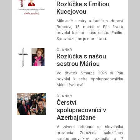
Rozlúčka s Emíliou
Kucejovou
Milované sestry a bratia v donovi
Boscovi, 15. marca si Pán života
povolal k sebe našu sestru Emíliu.
Sprevádzajme ju modlitbou.
ČLÁNKY
Rozlúčka s našou
sestrou Máriou
Vo štvrtok 5.marca 2026 si Pán
povolal k sebe spolupracovníčku
Máriu Ižvoltovú.
ČLÁNKY
Čerství
spolupracovníci v
Azerbajdžane
V závere februára sa slovenská
provincia Združenia saleziánov
spolupracovníkov rozrástla o 7