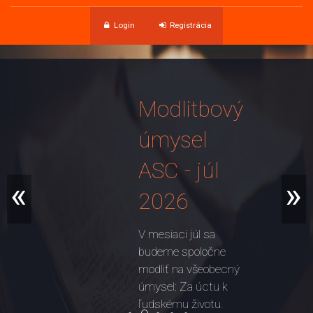
Login
Registrácia
Modlitbový
úmysel
ASC - júl
«
»
2026
V mesiaci júl sa
budeme spoločne
modliť na všeobecný
úmysel: Za úctu k
ľudskému životu.