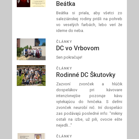
Beátka
Beátka si priala, aby všetci zo
saleziánskej rodiny prišli na pohreb
vo veselých farbách, lebo verí že
ideme do neba.
ČLÁNKY
DC vo Vrbovom
Sen pokračuje!
ČLÁNKY
Rodinné DC Škutovky
Zazvoní zvonček a hlúčik
dospelákov pri kávovare
intenzívnejšie pozoruje kávu
vytekajúcu do hrnčeka. S deťmi
zvonček neurobí nič. Iní dospeláci
zas podávajú posledné info: "mikiny
ostali na izbe, už pili, ovocie ešte
nejedli..."
ČLÁNKY