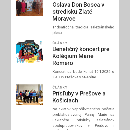
Oslava Don Bosca v
stredisku Zlaté
Moravce
Tridsaťročná tradícia saleziánskeho
plesu
ČLÁNKY
Benefičný koncert pre
Kolégium Marie
Romero
Koncert sa bude konať 19.1.2025 o
19:00 v Prešove v M-Aréne.
ČLÁNKY
Prísľuby v Prešove a
Košiciach
Na sviatok Nepoškvrneného počatia
preblahoslavenej Panny Márie sa
uskutočnili prísľuby saleziánov
spolupracovníkov v Prešove i