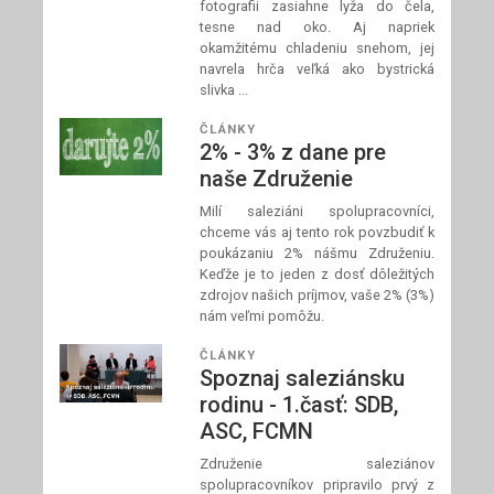
fotografii zasiahne lyža do čela,
tesne nad oko. Aj napriek
okamžitému chladeniu snehom, jej
navrela hrča veľká ako bystrická
slivka ...
ČLÁNKY
2% - 3% z dane pre
naše Združenie
Milí saleziáni spolupracovníci,
chceme vás aj tento rok povzbudiť k
poukázaniu 2% nášmu Združeniu.
Keďže je to jeden z dosť dôležitých
zdrojov našich príjmov, vaše 2% (3%)
nám veľmi pomôžu.
ČLÁNKY
Spoznaj saleziánsku
rodinu - 1.časť: SDB,
ASC, FCMN
Združenie saleziánov
spolupracovníkov pripravilo prvý z