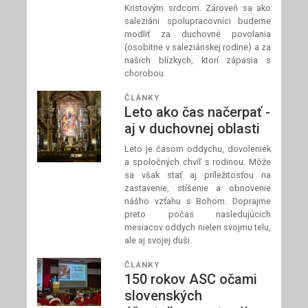
Kristovým srdcom. Zároveň sa ako
saleziáni spolupracovníci budeme
modliť za duchovné povolania
(osobitne v saleziánskej rodine) a za
našich blízkych, ktorí zápasia s
chorobou.
ČLÁNKY
Leto ako čas načerpať -
aj v duchovnej oblasti
Leto je časom oddychu, dovoleniek
a spoločných chvíľ s rodinou. Môže
sa však stať aj príležitosťou na
zastavenie, stíšenie a obnovenie
nášho vzťahu s Bohom. Doprajme
preto počas nasledujúcich
mesiacov oddych nielen svojmu telu,
ale aj svojej duši.
ČLÁNKY
150 rokov ASC očami
slovenských