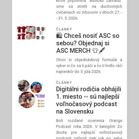
ktoré pripomína "Biblickú záhradu"
sme sa stretli na duchovných
cvičeniach vo Vrbovom v dňoch 27. -
- 31. 5. 2026.
ČLÁNKY
🛍️ Chceš nosiť ASC so
sebou? Objednaj si
ASC MERCH 👕🖋️
Otvor si objednávkový formulár a
vyber si čo sa ti páči a čo ti hrdlo ráči
najneskôr do 5. júla 2026.
ČLÁNKY
Digitálni rodičia obhájili
1. miesto -- sú najlepší
voľnočasový podcast
na Slovensku
Boli rozdané ocenenia Orange
Podcast roka 2026. V kategórii Zo
života pre najlepší voľnočasový
podcast zvíťazili tretí rok po sebe