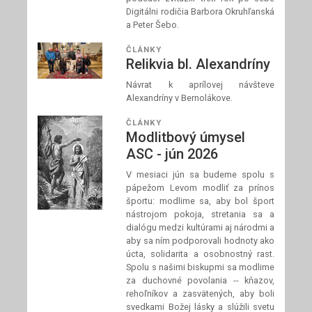
Digitálni rodičia Barbora Okruhľanská
a Peter Šebo.
ČLÁNKY
Relikvia bl. Alexandríny
Návrat k aprílovej návšteve
Alexandríny v Bernolákove.
ČLÁNKY
Modlitbový úmysel
ASC - jún 2026
V mesiaci jún sa budeme spolu s
pápežom Levom modliť za prínos
športu: modlime sa, aby bol šport
nástrojom pokoja, stretania sa a
dialógu medzi kultúrami aj národmi a
aby sa ním podporovali hodnoty ako
úcta, solidarita a osobnostný rast.
Spolu s našimi biskupmi sa modlime
za duchovné povolania -- kňazov,
rehoľníkov a zasvätených, aby boli
svedkami Božej lásky a slúžili svetu