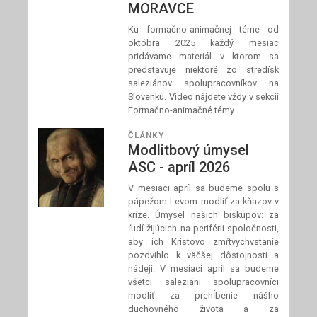
MORAVCE
Ku formačno-animačnej téme od
októbra 2025 každý mesiac
pridávame materiál v ktorom sa
predstavuje niektoré zo stredísk
saleziánov spolupracovníkov na
Slovenku. Video nájdete vždy v sekcii
Formačno-animačné témy.
ČLÁNKY
Modlitbový úmysel
ASC - apríl 2026
V mesiaci apríl sa budeme spolu s
pápežom Levom modliť za kňazov v
kríze. Úmysel našich biskupov: za
ľudí žijúcich na periférii spoločnosti,
aby ich Kristovo zmŕtvychvstanie
pozdvihlo k väčšej dôstojnosti a
nádeji. V mesiaci apríl sa budeme
všetci saleziáni spolupracovníci
modliť za prehĺbenie nášho
duchovného života a za