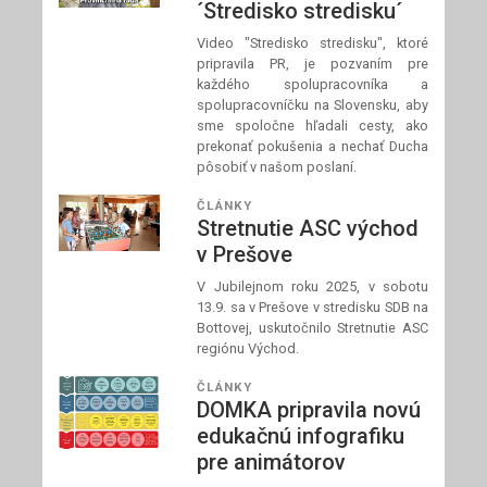
´Stredisko stredisku´
Video "Stredisko stredisku", ktoré
pripravila PR, je pozvaním pre
každého spolupracovníka a
spolupracovníčku na Slovensku, aby
sme spoločne hľadali cesty, ako
prekonať pokušenia a nechať Ducha
pôsobiť v našom poslaní.
ČLÁNKY
Stretnutie ASC východ
v Prešove
V Jubilejnom roku 2025, v sobotu
13.9. sa v Prešove v stredisku SDB na
Bottovej, uskutočnilo Stretnutie ASC
regiónu Východ.
ČLÁNKY
DOMKA pripravila novú
edukačnú infografiku
pre animátorov