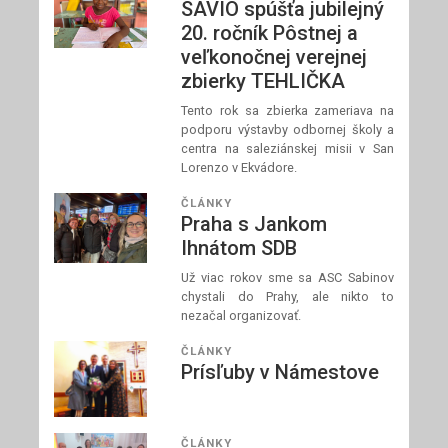
SAVIO spúšťa jubilejný
20. ročník Pôstnej a
veľkonočnej verejnej
zbierky TEHLIČKA
Tento rok sa zbierka zameriava na
podporu výstavby odbornej školy a
centra na saleziánskej misii v San
Lorenzo v Ekvádore.
ČLÁNKY
Praha s Jankom
Ihnátom SDB
Už viac rokov sme sa ASC Sabinov
chystali do Prahy, ale nikto to
nezačal organizovať.
ČLÁNKY
Prísľuby v Námestove
ČLÁNKY