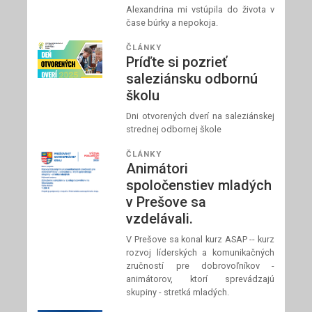
Alexandrina mi vstúpila do života v
čase búrky a nepokoja.
ČLÁNKY
Príďte si pozrieť
saleziánsku odbornú
školu
Dni otvorených dverí na saleziánskej
strednej odbornej škole
ČLÁNKY
Animátori
spoločenstiev mladých
v Prešove sa
vzdelávali.
V Prešove sa konal kurz ASAP -- kurz
rozvoj líderských a komunikačných
zručností pre dobrovoľníkov -
animátorov, ktorí sprevádzajú
skupiny - stretká mladých.