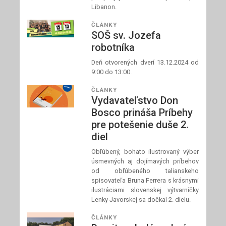
Libanon.
ČLÁNKY
SOŠ sv. Jozefa
robotníka
Deň otvorených dverí 13.12.2024 od
9:00 do 13:00.
ČLÁNKY
Vydavateľstvo Don
Bosco prináša Príbehy
pre potešenie duše 2.
diel
Obľúbený, bohato ilustrovaný výber
úsmevných aj dojímavých príbehov
od obľúbeného talianskeho
spisovateľa Bruna Ferrera s krásnymi
ilustráciami slovenskej výtvarníčky
Lenky Javorskej sa dočkal 2. dielu.
ČLÁNKY