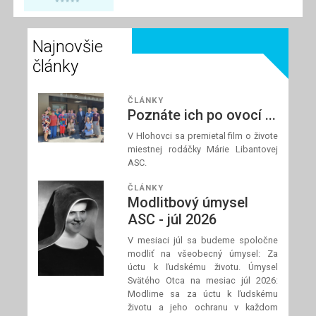
spolupracovníci
modliť za požehnané
Najnovšie
a dobre prežité letné
dni a za našich
články
blízkych, ktorí
zápasia s chorobou.
ČLÁNKY
Poznáte ich po ovocí ...
V Hlohovci sa premietal film o živote
Prečítaj si článok
miestnej rodáčky Márie Libantovej
ASC.
ČLÁNKY
Modlitbový úmysel
ASC - júl 2026
V mesiaci júl sa budeme spoločne
modliť na všeobecný úmysel: Za
úctu k ľudskému životu. Úmysel
Svätého Otca na mesiac júl 2026:
Modlime sa za úctu k ľudskému
životu a jeho ochranu v každom