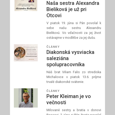
Naša sestra Alexandra
Bieliková je už pri
Otcovi
V piatok 19. júna si Pán povolal k
sebe našu sestru Alexandru
Bielikovú. Vo vďačnosti za jej život
ostávajme v modlitbe za jej dušu.
ČLÁNKY
Diakonská vysviacka
saleziána
spolupracovníka
Náš brat Viliam Falis zo strediska
Michalovce v piatok 13.6. príjme
trvalé diakonské svätenie.
ČLÁNKY
Peter Kleiman je vo
večnosti
Milované sestry a bratia v donovi
Boscovi, 2. júna si Pán života povolal