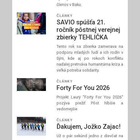
členov v Baku.
ČLÁNKY
SAVIO spúšťa 21.
ročník pôstnej verejnej
zbierky TEHLIČKA
Tento rok sa zbierka zameriava na
podporu mladých ľudí a ich rodín v
Sýrii, kde aj po rokoch konfliktu
naďalej pretrváva humanitárna kríza a
veľká potreba solidarity.
ČLÁNKY
Forty For You 2026
Projekt Laury "Forty For You 2026"
pozýva prežiť Pôst hlbšie a
vedomejšie
ČLÁNKY
Ďakujem, Jožko Zajac!
Už o pár sekúnd jedno z dievčat na