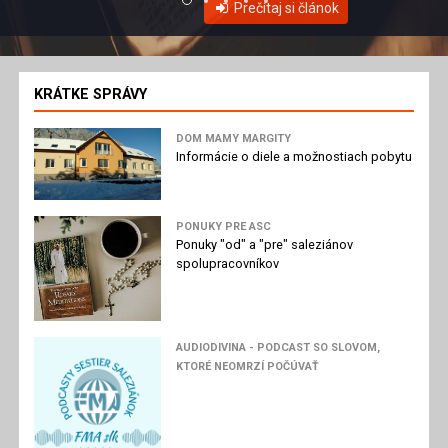
Prečítaj si článok
KRÁTKE SPRÁVY
DOM MAMY MARGITY
Informácie o diele a možnostiach pobytu
PONUKY PRE ASC
Ponuky "od" a "pre" saleziánov
spolupracovníkov
AUDIODIVINA - PODCAST SO SLOVOM,
KTORÉ NEOMRZÍ POČÚVAŤ