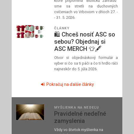
ktoré pripomína "Biblickú záhradu"
sme sa stretli na duchovných
cvičeniach vo Vrbovom v dňoch 27. -
- 31. 5. 2026.
ČLÁNKY
🛍️ Chceš nosiť ASC so
sebou? Objednaj si
ASC MERCH 👕🖋️
Otvor si objednávkový formulár a
vyber si čo sa ti páči a čo ti hrdlo ráči
najneskôr do 5. júla 2026.
Pokračuj na ďalšie články
MYŠLIENKA NA NEDEĽU
Pravidelné nedeľné
zamyslenia
Vždy vo štvrtok myšlienka na