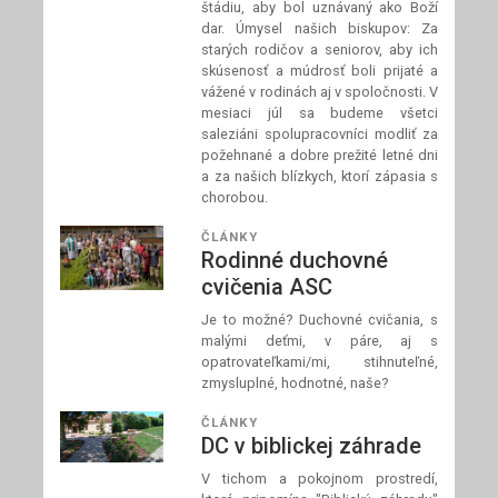
štádiu, aby bol uznávaný ako Boží
dar. Úmysel našich biskupov: Za
starých rodičov a seniorov, aby ich
skúsenosť a múdrosť boli prijaté a
vážené v rodinách aj v spoločnosti. V
mesiaci júl sa budeme všetci
saleziáni spolupracovníci modliť za
požehnané a dobre prežité letné dni
a za našich blízkych, ktorí zápasia s
chorobou.
ČLÁNKY
Rodinné duchovné
cvičenia ASC
Je to možné? Duchovné cvičania, s
malými deťmi, v páre, aj s
opatrovateľkami/mi, stihnuteľné,
zmysluplné, hodnotné, naše?
ČLÁNKY
DC v biblickej záhrade
V tichom a pokojnom prostredí,