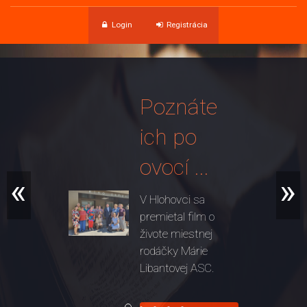
Login
Registrácia
Poznáte
ich po
ovocí ...
«
»
V Hlohovci sa
premietal film o
živote miestnej
rodáčky Márie
Libantovej ASC.