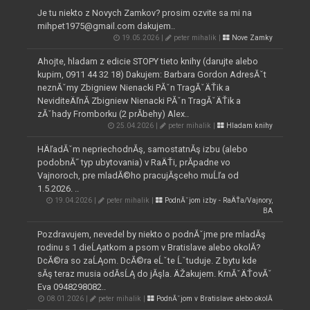
Je tu niekto z Novych Zamkov? prosim ozvite sa mi na
mihpet1975@gmail.com dakujem..
19.05.2026 |
peter mihalik |
Nove Zamky
Ahojte, hladam z edicie STOPY tieto knihy (darujte alebo
kupim, 0911 44 32 18) Dakujem: Barbara Gordon AdresĂˇt
neznĂˇmy Zbigniew Nienacki PĂˇn TragĂˇÄŤik a
NeviditeÄľnĂ­ Zbigniew Nienacki PĂˇn TragĂˇÄŤik a
zĂˇhady Fromborku (2 prĂ­behy) Alex..
25.04.2026 |
peter mihalik |
Hladam knihy
HÄľadĂˇm nepriechodnĂş, samostatnĂş izbu (alebo
podobnĂ˝ typ ubytovania) v RaÄŤi, prĂ­padne vo
Vajnoroch, pre mladĂ©ho pracujĂşceho muĹľa od
1.5.2026. ..
19.04.2026 |
peter mihalik |
PodnĂˇjom izby - RaÄŤa/Vajnory,
BA
Pozdravujem, nevedel by niekto o podnĂˇjme pre mladĂş
rodinu s 1 dieĹĄatkom a psom v Bratislave alebo okolĂ­?
DcĂ©ra so zaĹĄom. DcĂ©ra eĹˇte Ĺˇtuduje. Z bytu kde
sĂş teraz musia odĂ­sĹĄ do jĂşla. ÄŽakujem. KrnĂˇÄŤovĂˇ
Eva 0948298082..
08.01.2026 |
peter mihalik |
PodnĂˇjom v Bratislave alebo okolĂ­