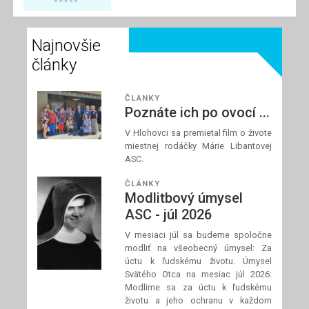
Najnovšie
články
ČLÁNKY
Poznáte ich po ovocí ...
V Hlohovci sa premietal film o živote
miestnej rodáčky Márie Libantovej
ASC.
ČLÁNKY
Modlitbový úmysel
ASC - júl 2026
V mesiaci júl sa budeme spoločne
modliť na všeobecný úmysel: Za
úctu k ľudskému životu. Úmysel
Svätého Otca na mesiac júl 2026:
Modlime sa za úctu k ľudskému
životu a jeho ochranu v každom