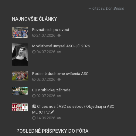
citát
sv. Don Bosco
NAJNOVŠIE ČLÁNKY
Poznáte ich po ovocí ...
21.07.2026
Modlitbový úmysel ASC - júl 2026
04.07.2026
Rodinné duchovné cvičenia ASC
02.07.2026
DC v biblickej záhrade
02.07.2026
🛍️ Chceš nosiť ASC so sebou? Objednaj si ASC
MERCH 👕🖋️
14.06.2026
POSLEDNÉ PRÍSPEVKY DO FÓRA