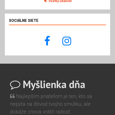
Všetky udalosti
SOCIÁLNE SIETE
Myšlienka dňa
Najlepším priateľom je ten, kto sa
nepýta na dôvod tvojho smútku, ale
dokáže znova vrátiť radosť.