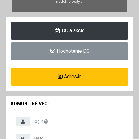
nedeľné texty :
DC a akcie
Hodnotenie DC
Adresár
KOMUNITNÉ VECI
Prihlasovacie meno
Heslo