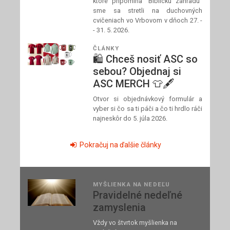
ktoré pripomína "Biblickú záhradu"
sme sa stretli na duchovných
cvičeniach vo Vrbovom v dňoch 27. -
- 31. 5. 2026.
ČLÁNKY
🛍️ Chceš nosiť ASC so
sebou? Objednaj si
ASC MERCH 👕🖋️
Otvor si objednávkový formulár a
vyber si čo sa ti páči a čo ti hrdlo ráči
najneskôr do 5. júla 2026.
Pokračuj na ďalšie články
MYŠLIENKA NA NEDEĽU
Pravidelné nedeľné
zamyslenia
Vždy vo štvrtok myšlienka na