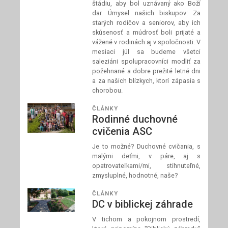
štádiu, aby bol uznávaný ako Boží
dar. Úmysel našich biskupov: Za
starých rodičov a seniorov, aby ich
skúsenosť a múdrosť boli prijaté a
vážené v rodinách aj v spoločnosti. V
mesiaci júl sa budeme všetci
saleziáni spolupracovníci modliť za
požehnané a dobre prežité letné dni
a za našich blízkych, ktorí zápasia s
chorobou.
ČLÁNKY
Rodinné duchovné
cvičenia ASC
Je to možné? Duchovné cvičania, s
malými deťmi, v páre, aj s
opatrovateľkami/mi, stihnuteľné,
zmysluplné, hodnotné, naše?
ČLÁNKY
DC v biblickej záhrade
V tichom a pokojnom prostredí,