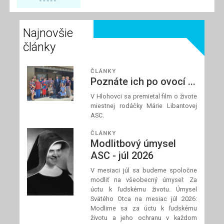
Najnovšie
články
ČLÁNKY
Poznáte ich po ovocí ...
V Hlohovci sa premietal film o živote
miestnej rodáčky Márie Libantovej
ASC.
ČLÁNKY
Modlitbový úmysel
ASC - júl 2026
V mesiaci júl sa budeme spoločne
modliť na všeobecný úmysel: Za
úctu k ľudskému životu. Úmysel
Svätého Otca na mesiac júl 2026:
Modlime sa za úctu k ľudskému
životu a jeho ochranu v každom