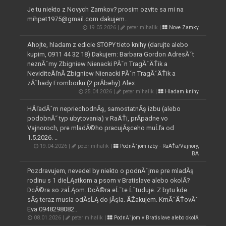
Je tu niekto z Novych Zamkov? prosim ozvite sa mi na
mihpet1975@gmail.com dakujem..
19.05.2026 |
peter mihalik |
Nove Zamky
Ahojte, hladam z edicie STOPY tieto knihy (darujte alebo
kupim, 0911 44 32 18) Dakujem: Barbara Gordon AdresĂˇt
neznĂˇmy Zbigniew Nienacki PĂˇn TragĂˇÄŤik a
NeviditeÄľnĂ­ Zbigniew Nienacki PĂˇn TragĂˇÄŤik a
zĂˇhady Fromborku (2 prĂ­behy) Alex..
25.04.2026 |
peter mihalik |
Hladam knihy
HÄľadĂˇm nepriechodnĂş, samostatnĂş izbu (alebo
podobnĂ˝ typ ubytovania) v RaÄŤi, prĂ­padne vo
Vajnoroch, pre mladĂ©ho pracujĂşceho muĹľa od
1.5.2026. ..
19.04.2026 |
peter mihalik |
PodnĂˇjom izby - RaÄŤa/Vajnory,
BA
Pozdravujem, nevedel by niekto o podnĂˇjme pre mladĂş
rodinu s 1 dieĹĄatkom a psom v Bratislave alebo okolĂ­?
DcĂ©ra so zaĹĄom. DcĂ©ra eĹˇte Ĺˇtuduje. Z bytu kde
sĂş teraz musia odĂ­sĹĄ do jĂşla. ÄŽakujem. KrnĂˇÄŤovĂˇ
Eva 0948298082..
08.01.2026 |
peter mihalik |
PodnĂˇjom v Bratislave alebo okolĂ­