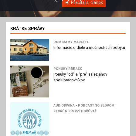
Prečítaj si článok
KRÁTKE SPRÁVY
DOM MAMY MARGITY
Informácie o diele a možnostiach pobytu
PONUKY PRE ASC
Ponuky "od" a "pre" saleziánov
spolupracovníkov
AUDIODIVINA - PODCAST SO SLOVOM,
KTORÉ NEOMRZÍ POČÚVAŤ