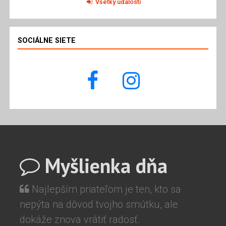
Všetky udalosti
SOCIÁLNE SIETE
Myšlienka dňa
Najlepším priateľom je ten, kto sa
nepýta na dôvod tvojho smútku, ale
dokáže znova vrátiť radosť.