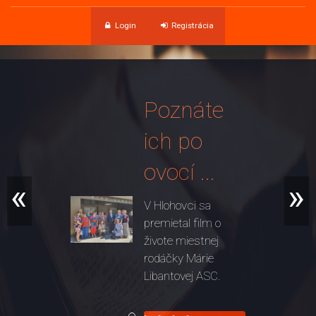
Login
Registrácia
Poznáte
ich po
ovocí ...
«
»
V Hlohovci sa
premietal film o
živote miestnej
rodáčky Márie
Libantovej ASC.