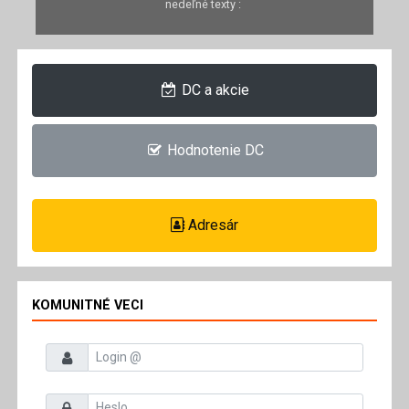
nedeľné texty :
DC a akcie
Hodnotenie DC
Adresár
KOMUNITNÉ VECI
Prihlasovacie meno
Heslo