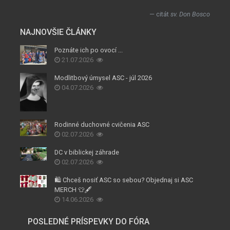
citát
sv. Don Bosco
NAJNOVŠIE ČLÁNKY
Poznáte ich po ovocí ...
21.07.2026
Modlitbový úmysel ASC - júl 2026
04.07.2026
Rodinné duchovné cvičenia ASC
02.07.2026
DC v biblickej záhrade
02.07.2026
🛍️ Chceš nosiť ASC so sebou? Objednaj si ASC
MERCH 👕🖋️
14.06.2026
POSLEDNÉ PRÍSPEVKY DO FÓRA