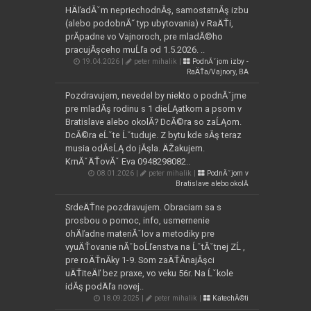
HÄľadĂˇm nepriechodnĂş, samostatnĂş izbu
(alebo podobnĂ˝ typ ubytovania) v RaÄŤi,
prĂ­padne vo Vajnoroch, pre mladĂ©ho
pracujĂşceho muĹľa od 1.5.2026. ..
19.04.2026 |
peter mihalik |
PodnĂˇjom izby -
RaÄŤa/Vajnory, BA
Pozdravujem, nevedel by niekto o podnĂˇjme
pre mladĂş rodinu s 1 dieĹĄatkom a psom v
Bratislave alebo okolĂ­? DcĂ©ra so zaĹĄom.
DcĂ©ra eĹˇte Ĺˇtuduje. Z bytu kde sĂş teraz
musia odĂ­sĹĄ do jĂşla. ÄŽakujem.
KrnĂˇÄŤovĂˇ Eva 0948298082..
08.01.2026 |
peter mihalik |
PodnĂˇjom v
Bratislave alebo okolĂ­
SrdeÄŤne pozdravujem. Obraciam sa s
prosbou o pomoc, info, usmernenie
ohÄľadne materiĂˇlov a metodiky pre
vyuÄŤovanie nĂˇboĹľenstva na ĹˇtĂˇtnej ZĹ ,
pre roÄŤnĂ­ky 1-9. Som zaÄŤĂ­najĂşci
uÄŤiteÄľ bez praxe, vo veku 56r. Na Ĺˇkole
idĂş podÄľa novej..
18.09.2025 |
peter mihalik |
KatechĂ©ti