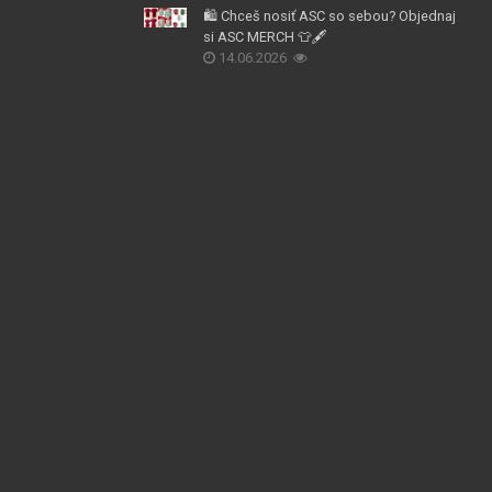
🛍️ Chceš nosiť ASC so sebou? Objednaj
si ASC MERCH 👕🖋️
14.06.2026