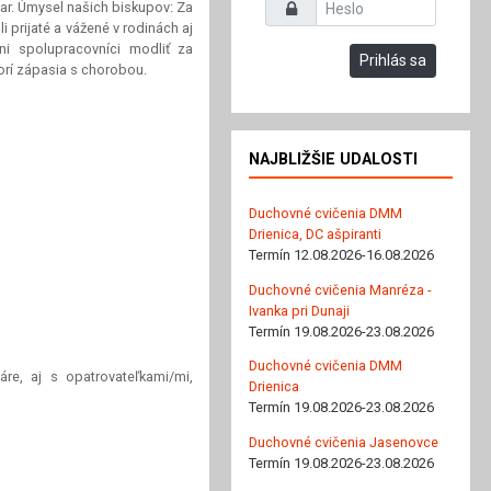
Heslo
ar. Úmysel našich biskupov: Za
 prijaté a vážené v rodinách aj
ni spolupracovníci modliť za
Prihlás sa
torí zápasia s chorobou.
NAJBLIŽŠIE UDALOSTI
Duchovné cvičenia DMM
Drienica, DC ašpiranti
Termín 12.08.2026-16.08.2026
Duchovné cvičenia Manréza -
Ivanka pri Dunaji
Termín 19.08.2026-23.08.2026
Duchovné cvičenia DMM
re, aj s opatrovateľkami/mi,
Drienica
Termín 19.08.2026-23.08.2026
Duchovné cvičenia Jasenovce
Termín 19.08.2026-23.08.2026