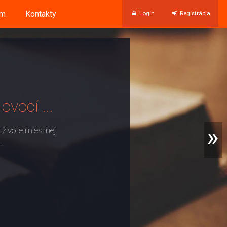
um
Kontakty
Login
Registrácia
ovocí ...
»
 živote miestnej
.