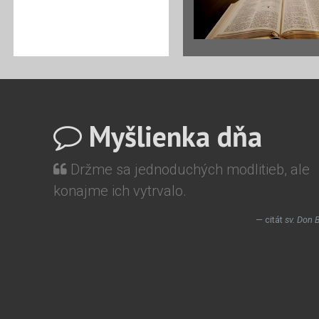
Myšlienka dňa
Držme sa jednoduchých modlitieb, ale
konajme ich vytrvalo.
citát
sv. Don 