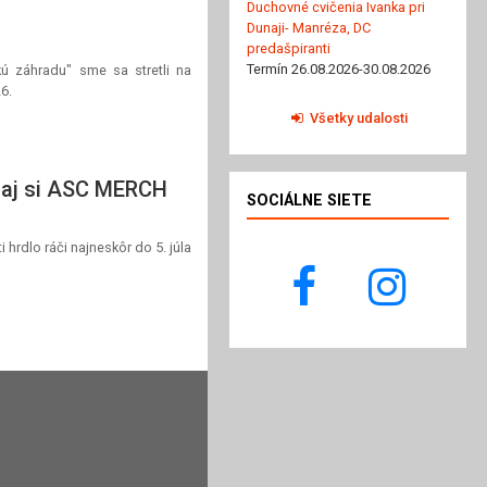
Duchovné cvičenia Ivanka pri
Dunaji- Manréza, DC
predašpiranti
Termín 26.08.2026-30.08.2026
kú záhradu" sme sa stretli na
6.
Všetky udalosti
naj si ASC MERCH
SOCIÁLNE SIETE
i hrdlo ráči najneskôr do 5. júla