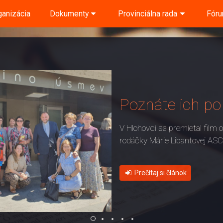
ganizácia
Dokumenty
Provinciálna rada
Fór
Poznáte ich po 
V Hlohovci sa premietal film o
rodáčky Márie Libantovej ASC
Prečítaj si článok