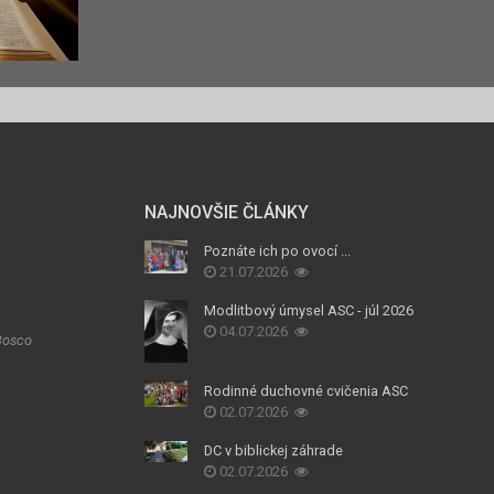
NAJNOVŠIE ČLÁNKY
Poznáte ich po ovocí ...
21.07.2026
Modlitbový úmysel ASC - júl 2026
04.07.2026
Bosco
Rodinné duchovné cvičenia ASC
02.07.2026
DC v biblickej záhrade
02.07.2026