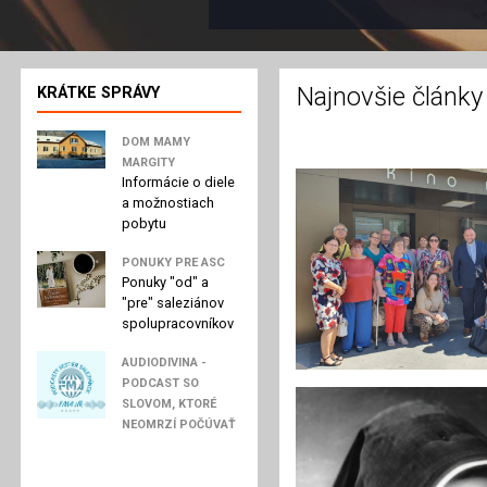
Najnovšie články
KRÁTKE SPRÁVY
DOM MAMY
MARGITY
Informácie o diele
a možnostiach
pobytu
PONUKY PRE ASC
Ponuky "od" a
"pre" saleziánov
spolupracovníkov
AUDIODIVINA -
PODCAST SO
SLOVOM, KTORÉ
NEOMRZÍ POČÚVAŤ