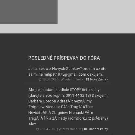
POSLEDNÉ PRÍSPEVKY DO FÓRA
Je tu niekto z Novych Zamkov? prosim ozvite
sa mi na mihpet1975@gmail.com dakujem..
19.05.2026 |
peter mihalik |
Nove Zamky
Ahojte, hladam z edicie STOPY tieto knihy
(darujte alebo kupim, 0911 44 32 18) Dakujem:
Barbara Gordon AdresĂˇt neznĂˇmy
Zbigniew Nienacki PĂˇn TragĂˇÄŤik a
NeviditeÄľnĂ­ Zbigniew Nienacki PĂˇn
TragĂˇÄŤik a zĂˇhady Fromborku (2 prĂ­behy)
Alex..
25.04.2026 |
peter mihalik |
Hladam knihy