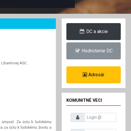
DC a akcie
Hodnotenie DC
e Libantovej ASC.
Adresár
KOMUNITNÉ VECI
Prihlasovacie meno
 úmysel: Za úctu k ľudskému
sa za úctu k ľudskému životu a