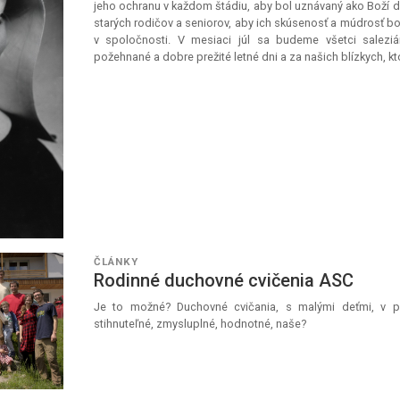
jeho ochranu v každom štádiu, aby bol uznávaný ako Boží d
starých rodičov a seniorov, aby ich skúsenosť a múdrosť boli
v spoločnosti. V mesiaci júl sa budeme všetci saleziá
požehnané a dobre prežité letné dni a za našich blízkych, k
ČLÁNKY
Rodinné duchovné cvičenia ASC
Je to možné? Duchovné cvičania, s malými deťmi, v pá
stihnuteľné, zmysluplné, hodnotné, naše?