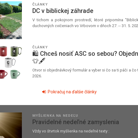
ČLÁNKY
DC v biblickej záhrade
V tichom a pokojnom prostredí, ktoré pripomína "Biblic
duchovných cvičeniach vo Vrbovom v dňoch 27. -- 31. 5. 202
ČLÁNKY
🛍️ Chceš nosiť ASC so sebou? Objed
👕🖋️
Otvor si objednávkový formulár a vyber si čo sa ti páči a čo t
2026.
Pokračuj na ďalšie články
MYŠLIENKA NA NEDEĽU
Pravidelné nedeľné zamyslenia
Vždy vo štvrtok myšlienka na nedeľné texty :