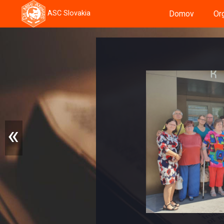
Domov
Or
ASC Slovakia
«