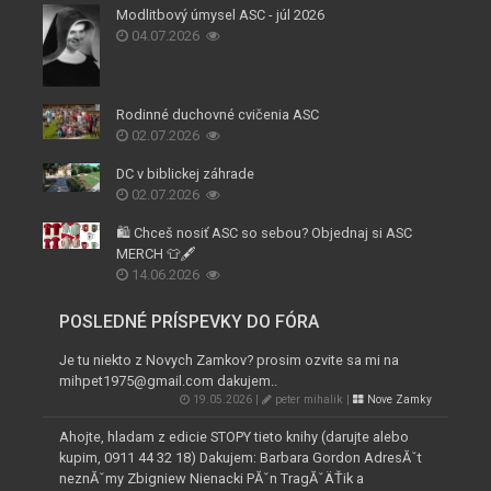
Modlitbový úmysel ASC - júl 2026
04.07.2026
Rodinné duchovné cvičenia ASC
02.07.2026
DC v biblickej záhrade
02.07.2026
🛍️ Chceš nosiť ASC so sebou? Objednaj si ASC
MERCH 👕🖋️
14.06.2026
POSLEDNÉ PRÍSPEVKY DO FÓRA
Je tu niekto z Novych Zamkov? prosim ozvite sa mi na
mihpet1975@gmail.com dakujem..
19.05.2026 |
peter mihalik |
Nove Zamky
Ahojte, hladam z edicie STOPY tieto knihy (darujte alebo
kupim, 0911 44 32 18) Dakujem: Barbara Gordon AdresĂˇt
neznĂˇmy Zbigniew Nienacki PĂˇn TragĂˇÄŤik a