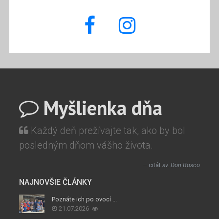
Myšlienka dňa
Každý deň prežívajte tak, ako by bol
posledným dňom vášho života.
citát
sv. Don Bosco
NAJNOVŠIE ČLÁNKY
Poznáte ich po ovocí ...
21.07.2026