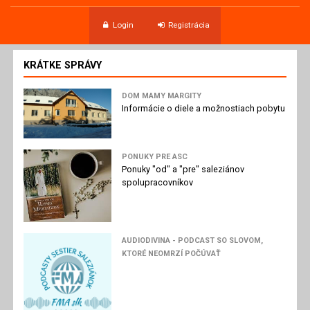
Login
Registrácia
KRÁTKE SPRÁVY
DOM MAMY MARGITY
Informácie o diele a možnostiach pobytu
PONUKY PRE ASC
Ponuky "od" a "pre" saleziánov
spolupracovníkov
AUDIODIVINA - PODCAST SO SLOVOM,
KTORÉ NEOMRZÍ POČÚVAŤ