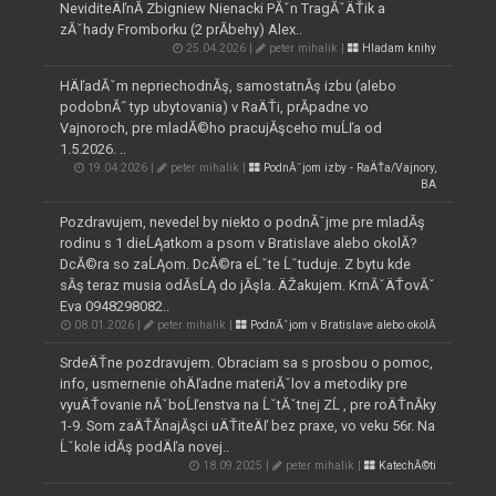
NeviditeÄľnĂ­ Zbigniew Nienacki PĂˇn TragĂˇÄŤik a
zĂˇhady Fromborku (2 prĂ­behy) Alex..
25.04.2026 |
peter mihalik |
Hladam knihy
HÄľadĂˇm nepriechodnĂş, samostatnĂş izbu (alebo
podobnĂ˝ typ ubytovania) v RaÄŤi, prĂ­padne vo
Vajnoroch, pre mladĂ©ho pracujĂşceho muĹľa od
1.5.2026. ..
19.04.2026 |
peter mihalik |
PodnĂˇjom izby - RaÄŤa/Vajnory,
BA
Pozdravujem, nevedel by niekto o podnĂˇjme pre mladĂş
rodinu s 1 dieĹĄatkom a psom v Bratislave alebo okolĂ­?
DcĂ©ra so zaĹĄom. DcĂ©ra eĹˇte Ĺˇtuduje. Z bytu kde
sĂş teraz musia odĂ­sĹĄ do jĂşla. ÄŽakujem. KrnĂˇÄŤovĂˇ
Eva 0948298082..
08.01.2026 |
peter mihalik |
PodnĂˇjom v Bratislave alebo okolĂ­
SrdeÄŤne pozdravujem. Obraciam sa s prosbou o pomoc,
info, usmernenie ohÄľadne materiĂˇlov a metodiky pre
vyuÄŤovanie nĂˇboĹľenstva na ĹˇtĂˇtnej ZĹ , pre roÄŤnĂ­ky
1-9. Som zaÄŤĂ­najĂşci uÄŤiteÄľ bez praxe, vo veku 56r. Na
Ĺˇkole idĂş podÄľa novej..
18.09.2025 |
peter mihalik |
KatechĂ©ti