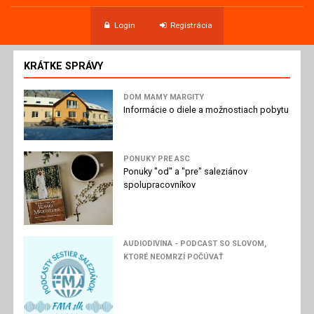
Login
Registrácia
KRÁTKE SPRÁVY
DOM MAMY MARGITY
Informácie o diele a možnostiach pobytu
PONUKY PRE ASC
Ponuky "od" a "pre" saleziánov
spolupracovníkov
AUDIODIVINA - PODCAST SO SLOVOM,
KTORÉ NEOMRZÍ POČÚVAŤ