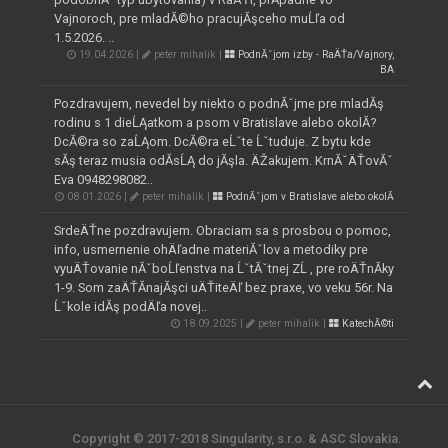
Vajnoroch, pre mladĂ©ho pracujĂşceho muĹľa od
1.5.2026. ..
19.04.2026 |
peter mihalik |
PodnĂˇjom izby - RaÄŤa/Vajnory,
BA
Pozdravujem, nevedel by niekto o podnĂˇjme pre mladĂş
rodinu s 1 dieĹĄatkom a psom v Bratislave alebo okolĂ­?
DcĂ©ra so zaĹĄom. DcĂ©ra eĹˇte Ĺˇtuduje. Z bytu kde
sĂş teraz musia odĂ­sĹĄ do jĂşla. ÄŽakujem. KrnĂˇÄŤovĂˇ
Eva 0948298082..
08.01.2026 |
peter mihalik |
PodnĂˇjom v Bratislave alebo okolĂ­
SrdeÄŤne pozdravujem. Obraciam sa s prosbou o pomoc,
info, usmernenie ohÄľadne materiĂˇlov a metodiky pre
vyuÄŤovanie nĂˇboĹľenstva na ĹˇtĂˇtnej ZĹ , pre roÄŤnĂ­ky
1-9. Som zaÄŤĂ­najĂşci uÄŤiteÄľ bez praxe, vo veku 56r. Na
Ĺˇkole idĂş podÄľa novej..
18.09.2025 |
peter mihalik |
KatechĂ©ti
Copyright © 2017-2018 Singularity, s.r.o. & ASC Slovakia.