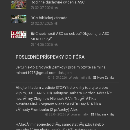
Rodinné duchovné cvičenia ASC
02.07.2026
DC v biblickej záhrade
02.07.2026
🛍️ Chceš nosiť ASC so sebou? Objednaj si ASC
MERCH 👕🖋️
14.06.2026
POSLEDNÉ PRÍSPEVKY DO FÓRA
Je tu niekto z Novych Zamkov? prosim ozvite sa mi na
mihpet1975@gmail.com dakujem..
19.05.2026 |
peter mihalik |
Nove Zamky
Ahojte, hladam z edicie STOPY tieto knihy (darujte alebo
kupim, 0911 44 32 18) Dakujem: Barbara Gordon AdresĂˇt
neznĂˇmy Zbigniew Nienacki PĂˇn TragĂˇÄŤik a
NeviditeÄľnĂ­ Zbigniew Nienacki PĂˇn TragĂˇÄŤik a
zĂˇhady Fromborku (2 prĂ­behy) Alex..
25.04.2026 |
peter mihalik |
Hladam knihy
HÄľadĂˇm nepriechodnĂş, samostatnĂş izbu (alebo
podobnĂ˝ typ ubytovania) v RaÄŤi, prĂ­padne vo