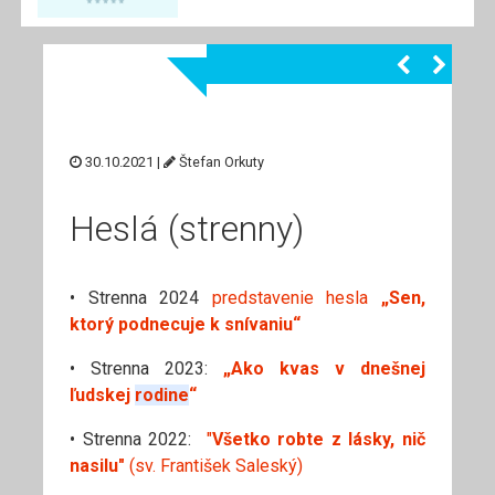
30.10.2021 |
Štefan Orkuty
Heslá (strenny)
• Strenna 2024
predstavenie hesla
„Sen,
ktorý podnecuje k snívaniu“
• Strenna 2023:
„Ako kvas v dnešnej
ľudskej
rodine
“
• Strenna 2022:
"
Všetko robte z lásky, nič
nasilu"
(sv. František Saleský)