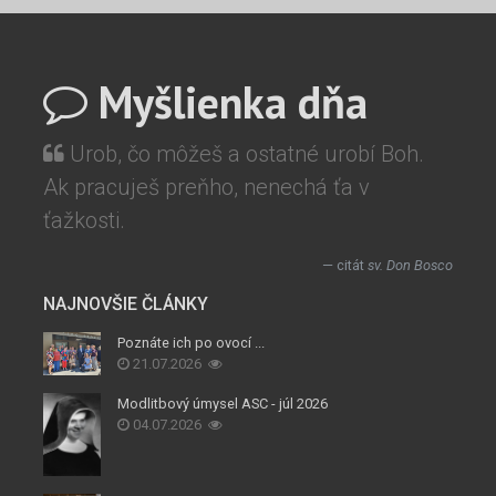
Myšlienka dňa
Urob, čo môžeš a ostatné urobí Boh.
Ak pracuješ preňho, nenechá ťa v
ťažkosti.
citát
sv. Don Bosco
NAJNOVŠIE ČLÁNKY
Poznáte ich po ovocí ...
21.07.2026
Modlitbový úmysel ASC - júl 2026
04.07.2026