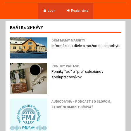
Login
Registrácia
KRÁTKE SPRÁVY
DOM MAMY MARGITY
Informácie o diele a možnostiach pobytu
PONUKY PRE ASC
Ponuky "od" a "pre" saleziánov
spolupracovníkov
AUDIODIVINA - PODCAST SO SLOVOM,
KTORÉ NEOMRZÍ POČÚVAŤ