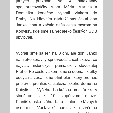
jarných prázdnin sa 4 saleziánky
spolupracovníčky Milka, Mária, Martina a
Dominika konečne vybrali vlakom do
Prahy. Na Hlavním nádraží nás čakal don
Janko Ihnát a začala naša cesta metrom na
Kobylisy, kde sme sa neďaleko českých SDB
ubytovali.
Vybrali sme sa len na 3 dni, ale don Janko
nám ako správny sprievodca chcel ukázať čo
najviac historických pamiatok v stovežatej
Prahe. Po ceste vlakom sme si dopriali krátky
oddych a začali sme plniť plán, ktorý pre nás
pripravil: prehliadka saleziánskeho domu na
Kobylisích, Vyšehrad a krásna prechádzka v
slnečnom, ale -10 stupňovom mraze.
Františkanská záhrada a cintorín slávnych
osobností, Václavské námestie a večerná