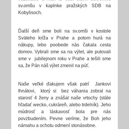
sv.omšu v kaplnke pražských SDB na
Kobylisoch.
Ďalší deň sme boli na sv.omši v kostole
Sväteho kríža v Prahe a potom hurá na
nákupy, lebo poobede nás čakala cesta
domov. Vybrali sme sa na výlet, ale putovali
sme v jubilejnom roku v Prahe a tešili sme
sa, že Pán náš výlet zmenil na púť.
Naše veľké ďakujem však patrí Jankovi
Ihnátovi, ktorý si bez váhania zobral na
starosť 4 ženy a znášal naše vrtochy (stále
hľadať wecko, cukráreň, alebo trdelník). Jeho
múdrosť a láskavosť bola pre nás
povzbudením. Pevne veríme, že Boh jeho
námahu a ochotu odmení stonásobne.