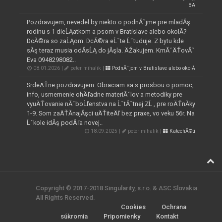
BA
Pozdravujem, nevedel by niekto o podnĂˇjme pre mladĂş
rodinu s 1 dieĹĄatkom a psom v Bratislave alebo okolĂ­?
DcĂ©ra so zaĹĄom. DcĂ©ra eĹˇte Ĺˇtuduje. Z bytu kde
sĂş teraz musia odĂ­sĹĄ do jĂşla. ÄŽakujem. KrnĂˇÄŤovĂˇ
Eva 0948298082..
08.01.2026 |
peter mihalik |
PodnĂˇjom v Bratislave alebo okolĂ­
SrdeÄŤne pozdravujem. Obraciam sa s prosbou o pomoc,
info, usmernenie ohÄľadne materiĂˇlov a metodiky pre
vyuÄŤovanie nĂˇboĹľenstva na ĹˇtĂˇtnej ZĹ , pre roÄŤnĂ­ky
1-9. Som zaÄŤĂ­najĂşci uÄŤiteÄľ bez praxe, vo veku 56r. Na
Ĺˇkole idĂş podÄľa novej..
18.09.2025 |
peter mihalik |
KatechĂ©ti
Copyright © 2017-2018 Singularity, s.r.o. & ASC Slovakia.
All Rights Reserved.
Cookies
Ochrana
súkromia
Pripomienky
Kontakt