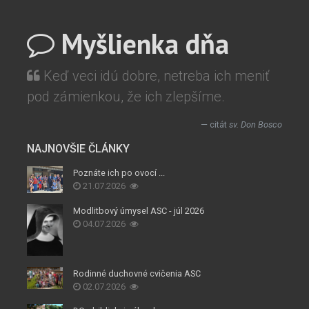
Myšlienka dňa
Keď veci idú dobre, netreba ich meniť
pod zámienkou, že ich zlepšíme.
citát
sv. Don Bosco
NAJNOVŠIE ČLÁNKY
Poznáte ich po ovocí ...
21.07.2026
Modlitbový úmysel ASC - júl 2026
04.07.2026
Rodinné duchovné cvičenia ASC
02.07.2026