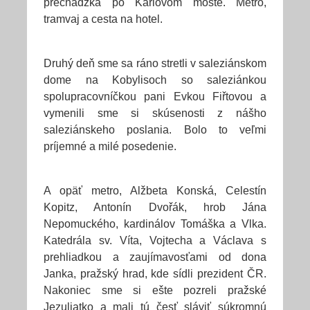
prechádzka po Karlovom moste. Metro,
tramvaj a cesta na hotel.
Druhý deň sme sa ráno stretli v saleziánskom
dome na Kobylisoch so saleziánkou
spolupracovníčkou pani Evkou Fiřtovou a
vymenili sme si skúsenosti z nášho
saleziánskeho poslania. Bolo to veľmi
príjemné a milé posedenie.
A opäť metro, Alžbeta Konská, Celestín
Kopitz, Antonín Dvořák, hrob Jána
Nepomuckého, kardinálov Tomáška a Vlka.
Katedrála sv. Víta, Vojtecha a Václava s
prehliadkou a zaujímavosťami od dona
Janka, pražský hrad, kde sídli prezident ČR.
Nakoniec sme si ešte pozreli pražské
Jezuliatko a mali tú česť sláviť súkromnú