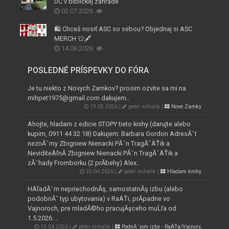
DC v biblickej záhrade
02.07.2026
🛍️ Chceš nosiť ASC so sebou? Objednaj si ASC
MERCH 👕🖋️
14.06.2026
POSLEDNÉ PRÍSPEVKY DO FÓRA
Je tu niekto z Novych Zamkov? prosim ozvite sa mi na
mihpet1975@gmail.com dakujem..
19.05.2026 |
peter mihalik |
Nove Zamky
Ahojte, hladam z edicie STOPY tieto knihy (darujte alebo
kupim, 0911 44 32 18) Dakujem: Barbara Gordon AdresĂˇt
neznĂˇmy Zbigniew Nienacki PĂˇn TragĂˇÄŤik a
NeviditeÄľnĂ­ Zbigniew Nienacki PĂˇn TragĂˇÄŤik a
zĂˇhady Fromborku (2 prĂ­behy) Alex..
25.04.2026 |
peter mihalik |
Hladam knihy
HÄľadĂˇm nepriechodnĂş, samostatnĂş izbu (alebo
podobnĂ˝ typ ubytovania) v RaÄŤi, prĂ­padne vo
Vajnoroch, pre mladĂ©ho pracujĂşceho muĹľa od
1.5.2026. ..
19.04.2026 |
peter mihalik |
PodnĂˇjom izby - RaÄŤa/Vajnory,