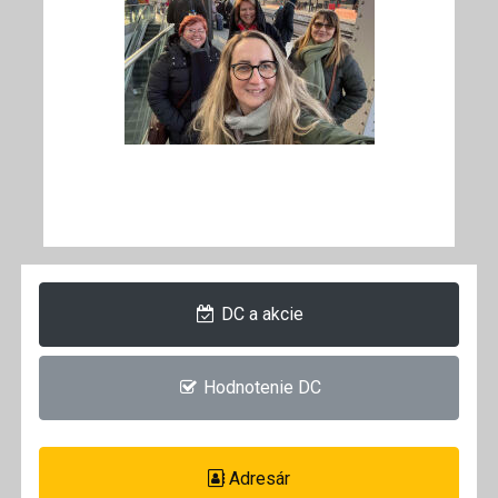
DC a akcie
Hodnotenie DC
Adresár