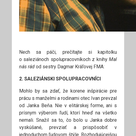
Nech sa páči, prečítajte si kapitolku
o saleziánoch spolupracovníkoch z knihy
Mal
nás rád
od sestry Dagmar Kráľovej FMA:
2. SALEZIÁNSKI SPOLUPRACOVNÍCI
Mohlo by sa zdať, že korene inšpirácie pre
prácu s manželmi a rodinami otec Ivan prevzal
od Janka Beňa. Nie v elitárskej forme, ani s
prísnym výberom ľudí, ktorí hneď na všetko
nemali. Snažil sa to, čo bolo u Janka dobre
vyskúšané, prevziať a prispôsobiť v
jednoduchom ľudovom štýle. Rozhodujúcejšou