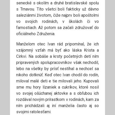
senecké s okolím a druhé bratislavské spolu
s Trnavou. Títo všetci boli fakticky už dávno
saleziánmi životom, čiže najprv boli apoštolmi
vo svojich rodinách, v školách či vo
farnostiach. Až potom sa začali združovať do
oficiálneho Združenia.
Manželom otec Ivan rád pripomínal, že ich
vzájomný vzťah má byť ako láska Krista a
Cirkvi. Na sobáše a krsty početných detí ním
pripravených spolupracovníkov však nechodil,
lebo na všetky by prísť nestíhal a nechcel sa
nikoho dotknúť. Keď otec Ivan chodil do rodín,
miloval malé deti e tie milovali jeho. Kupovali
sme mu hory lízaniek a cukríkov, ktoré nosil
vo svojej ošúchanej aktovke a s obľubou ich
rozdával novým prírastkom v rodinách, kam za
ním prichádzali aj iní manželia často aj so
svojimi ratolesťami.