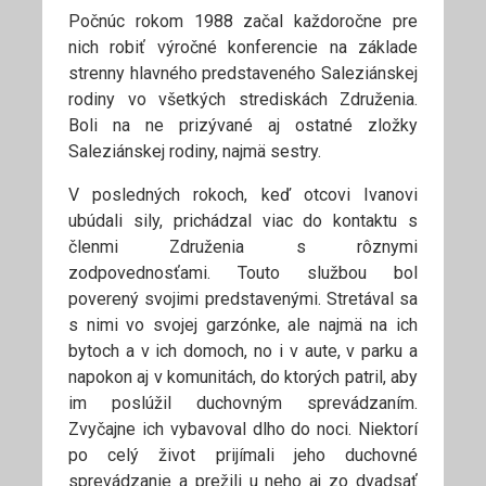
Počnúc rokom 1988 začal každoročne pre
nich robiť výročné konferencie na základe
strenny hlavného predstaveného Saleziánskej
rodiny vo všetkých strediskách Združenia.
Boli na ne prizývané aj ostatné zložky
Saleziánskej rodiny, najmä sestry.
V posledných rokoch, keď otcovi Ivanovi
ubúdali sily, prichádzal viac do kontaktu s
členmi Združenia s rôznymi
zodpovednosťami. Touto službou bol
poverený svojimi predstavenými. Stretával sa
s nimi vo svojej garzónke, ale najmä na ich
bytoch a v ich domoch, no i v aute, v parku a
napokon aj v komunitách, do ktorých patril, aby
im poslúžil duchovným sprevádzaním.
Zvyčajne ich vybavoval dlho do noci. Niektorí
po celý život prijímali jeho duchovné
sprevádzanie a prežili u neho aj zo dvadsať