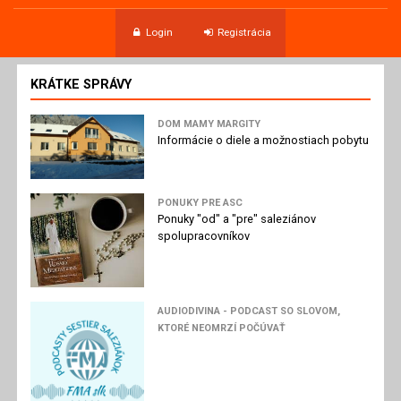
Login
Registrácia
KRÁTKE SPRÁVY
DOM MAMY MARGITY
Informácie o diele a možnostiach pobytu
PONUKY PRE ASC
Ponuky "od" a "pre" saleziánov
spolupracovníkov
AUDIODIVINA - PODCAST SO SLOVOM,
KTORÉ NEOMRZÍ POČÚVAŤ