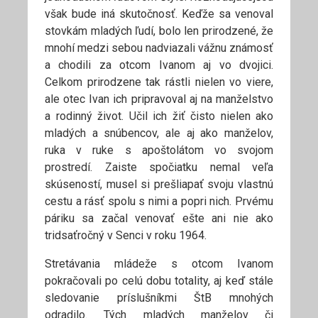
však bude iná skutočnosť. Keďže sa venoval
stovkám mladých ľudí, bolo len prirodzené, že
mnohí medzi sebou nadviazali vážnu známosť
a chodili za otcom Ivanom aj vo dvojici.
Celkom prirodzene tak rástli nielen vo viere,
ale otec Ivan ich pripravoval aj na manželstvo
a rodinný život. Učil ich žiť čisto nielen ako
mladých a snúbencov, ale aj ako manželov,
ruka v ruke s apoštolátom vo svojom
prostredí. Zaiste spočiatku nemal veľa
skúseností, musel si prešliapať svoju vlastnú
cestu a rásť spolu s nimi a popri nich. Prvému
páriku sa začal venovať ešte ani nie ako
tridsaťročný v Senci v roku 1964.
Stretávania mládeže s otcom Ivanom
pokračovali po celú dobu totality, aj keď stále
sledovanie príslušníkmi ŠtB mnohých
odradilo. Tých mladých manželov či