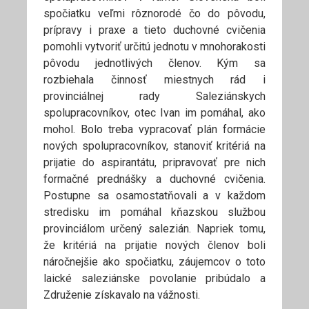
spočiatku veľmi rôznorodé čo do pôvodu,
prípravy i praxe a tieto duchovné cvičenia
pomohli vytvoriť určitú jednotu v mnohorakosti
pôvodu jednotlivých členov. Kým sa
rozbiehala činnosť miestnych rád i
provinciálnej rady Saleziánskych
spolupracovníkov, otec Ivan im pomáhal, ako
mohol. Bolo treba vypracovať plán formácie
nových spolupracovníkov, stanoviť kritériá na
prijatie do aspirantátu, pripravovať pre nich
formačné prednášky a duchovné cvičenia.
Postupne sa osamostatňovali a v každom
stredisku im pomáhal kňazskou službou
provinciálom určený salezián. Napriek tomu,
že kritériá na prijatie nových členov boli
náročnejšie ako spočiatku, záujemcov o toto
laické saleziánske povolanie pribúdalo a
Združenie získavalo na vážnosti.