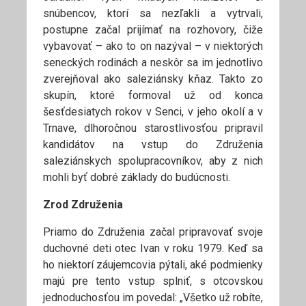
snúbencov, ktorí sa nezľakli a vytrvali,
postupne začal prijímať na rozhovory, čiže
vybavovať – ako to on nazýval – v niektorých
seneckých rodinách a neskôr sa im jednotlivo
zverejňoval ako saleziánsky kňaz. Takto zo
skupín, ktoré formoval už od konca
šesťdesiatych rokov v Senci, v jeho okolí a v
Trnave, dlhoročnou starostlivosťou pripravil
kandidátov na vstup do Združenia
saleziánskych spolupracovníkov, aby z nich
mohli byť dobré základy do budúcnosti.
Zrod Združenia
Priamo do Združenia začal pripravovať svoje
duchovné deti otec Ivan v roku 1979. Keď sa
ho niektorí záujemcovia pýtali, aké podmienky
majú pre tento vstup splniť, s otcovskou
jednoduchosťou im povedal: „Všetko už robíte,