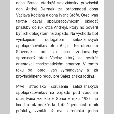
dona Bosca vtedajší saleziánsky provinciál
don Andrej Dermek za prítomnosti dona
Václava Kociana a dona Ivana Grófa. Otec Ivan
taktne dával spolupracovníkom skladať
prísľuby do rúk otca Andreja, ktorý ho poveril
byť ich delegátom na západe. Na východe bol
vynikajúcim delegátom saleziánskych
spolupracovníkov otec Alojz . Na strednom
Slovensku bol za nich zodpovedný
spomínaný otec Václav, ktorý sa neskôr
orientoval charizmatickým smerom. V tomto
roku bol otec Ivan vymenovaný aj za
provinciálneho radcu pre Saleziánsku rodinu.
Prvé stredisko Združenia saleziánskych
spolupracovníkov na západe pod vedením
otca Ivana vzniklo v Senci v roku 1983, no
hneď o rok neskôr, keď ďalší jedenásti robili
prísľuby, vznikli už dve strediská: jedno