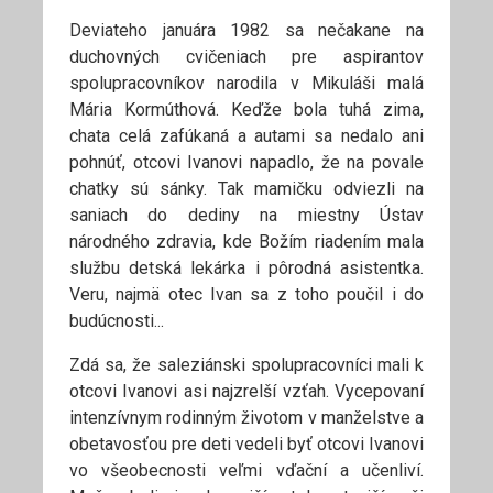
Deviateho januára 1982 sa nečakane na
duchovných cvičeniach pre aspirantov
spolupracovníkov narodila v Mikuláši malá
Mária Kormúthová. Keďže bola tuhá zima,
chata celá zafúkaná a autami sa nedalo ani
pohnúť, otcovi Ivanovi napadlo, že na povale
chatky sú sánky. Tak mamičku odviezli na
saniach do dediny na miestny Ústav
národného zdravia, kde Božím riadením mala
službu detská lekárka i pôrodná asistentka.
Veru, najmä otec Ivan sa z toho poučil i do
budúcnosti...
Zdá sa, že saleziánski spolupracovníci mali k
otcovi Ivanovi asi najzrelší vzťah. Vycepovaní
intenzívnym rodinným životom v manželstve a
obetavosťou pre deti vedeli byť otcovi Ivanovi
vo všeobecnosti veľmi vďační a učenliví.