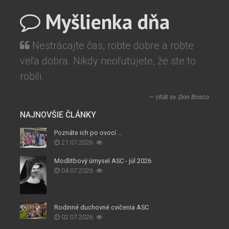
Myšlienka dňa
Nestrácajte čas, robte dobre a robte
veľa dobra. Nikdy neoľutujete, že ste to
robili.
citát
sv. Don Bosco
NAJNOVŠIE ČLÁNKY
Poznáte ich po ovocí ...
21.07.2026
Modlitbový úmysel ASC - júl 2026
04.07.2026
Rodinné duchovné cvičenia ASC
02.07.2026