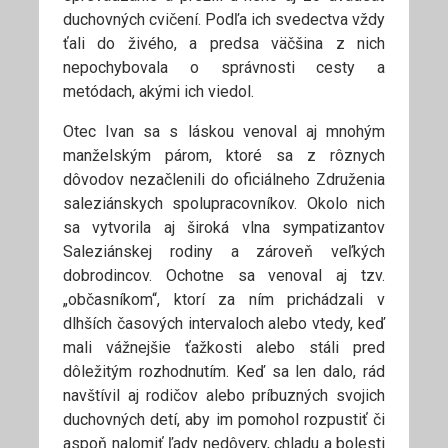
duchovných cvičení. Podľa ich svedectva vždy
ťali do živého, a predsa väčšina z nich
nepochybovala o správnosti cesty a
metódach, akými ich viedol.
Otec Ivan sa s láskou venoval aj mnohým
manželským párom, ktoré sa z rôznych
dôvodov nezačlenili do oficiálneho Združenia
saleziánskych spolupracovníkov. Okolo nich
sa vytvorila aj široká vlna sympatizantov
Saleziánskej rodiny a zároveň veľkých
dobrodincov. Ochotne sa venoval aj tzv.
„občasníkom“, ktorí za ním prichádzali v
dlhších časových intervaloch alebo vtedy, keď
mali vážnejšie ťažkosti alebo stáli pred
dôležitým rozhodnutím. Keď sa len dalo, rád
navštívil aj rodičov alebo príbuzných svojich
duchovných detí, aby im pomohol rozpustiť či
aspoň nalomiť ľady nedôvery, chladu a bolesti