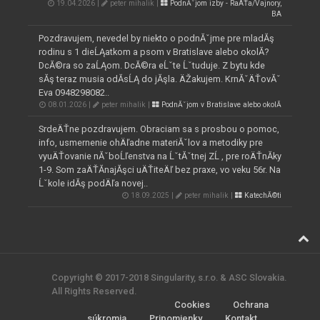
19.04.2026 |
peter mihalik |
PodnĂˇjom izby - RaÄŤa/Vajnory,
BA
Pozdravujem, nevedel by niekto o podnĂˇjme pre mladĂş
rodinu s 1 dieĹĄatkom a psom v Bratislave alebo okolĂ­?
DcĂ©ra so zaĹĄom. DcĂ©ra eĹˇte Ĺˇtuduje. Z bytu kde
sĂş teraz musia odĂ­sĹĄ do jĂşla. ÄŽakujem. KrnĂˇÄŤovĂˇ
Eva 0948298082..
08.01.2026 |
peter mihalik |
PodnĂˇjom v Bratislave alebo okolĂ­
SrdeÄŤne pozdravujem. Obraciam sa s prosbou o pomoc,
info, usmernenie ohÄľadne materiĂˇlov a metodiky pre
vyuÄŤovanie nĂˇboĹľenstva na ĹˇtĂˇtnej ZĹ , pre roÄŤnĂ­ky
1-9. Som zaÄŤĂ­najĂşci uÄŤiteÄľ bez praxe, vo veku 56r. Na
Ĺˇkole idĂş podÄľa novej..
18.09.2025 |
peter mihalik |
KatechĂ©ti
Copyright © 2017-2018 Singularity, s.r.o. & ASC Slovakia.
All Rights Reserved.
Cookies
Ochrana
súkromia
Pripomienky
Kontakt