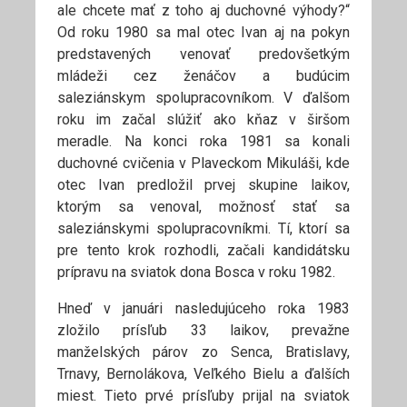
ale chcete mať z toho aj duchovné výhody?“
Od roku 1980 sa mal otec Ivan aj na pokyn
predstavených venovať predovšetkým
mládeži cez ženáčov a budúcim
saleziánskym spolupracovníkom. V ďalšom
roku im začal slúžiť ako kňaz v širšom
meradle. Na konci roka 1981 sa konali
duchovné cvičenia v Plaveckom Mikuláši, kde
otec Ivan predložil prvej skupine laikov,
ktorým sa venoval, možnosť stať sa
saleziánskymi spolupracovníkmi. Tí, ktorí sa
pre tento krok rozhodli, začali kandidátsku
prípravu na sviatok dona Bosca v roku 1982.
Hneď v januári nasledujúceho roka 1983
zložilo prísľub 33 laikov, prevažne
manželských párov zo Senca, Bratislavy,
Trnavy, Bernolákova, Veľkého Bielu a ďalších
miest. Tieto prvé prísľuby prijal na sviatok