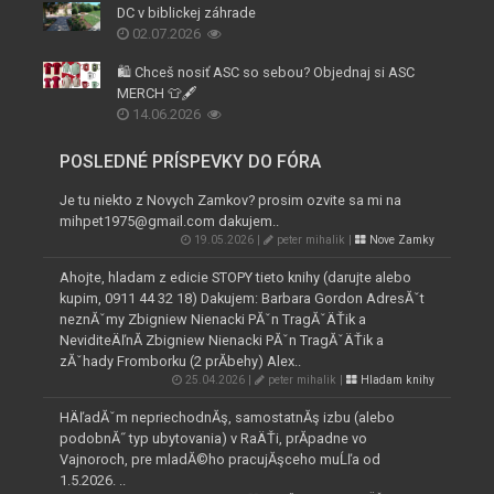
DC v biblickej záhrade
02.07.2026
🛍️ Chceš nosiť ASC so sebou? Objednaj si ASC
MERCH 👕🖋️
14.06.2026
POSLEDNÉ PRÍSPEVKY DO FÓRA
Je tu niekto z Novych Zamkov? prosim ozvite sa mi na
mihpet1975@gmail.com dakujem..
19.05.2026 |
peter mihalik |
Nove Zamky
Ahojte, hladam z edicie STOPY tieto knihy (darujte alebo
kupim, 0911 44 32 18) Dakujem: Barbara Gordon AdresĂˇt
neznĂˇmy Zbigniew Nienacki PĂˇn TragĂˇÄŤik a
NeviditeÄľnĂ­ Zbigniew Nienacki PĂˇn TragĂˇÄŤik a
zĂˇhady Fromborku (2 prĂ­behy) Alex..
25.04.2026 |
peter mihalik |
Hladam knihy
HÄľadĂˇm nepriechodnĂş, samostatnĂş izbu (alebo
podobnĂ˝ typ ubytovania) v RaÄŤi, prĂ­padne vo
Vajnoroch, pre mladĂ©ho pracujĂşceho muĹľa od
1.5.2026. ..