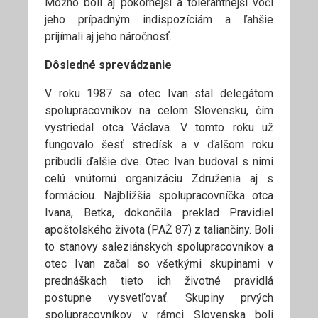
Možno boli aj pokornejší a tolerantnejší voči
jeho prípadným indispozíciám a ľahšie
prijímali aj jeho náročnosť.
Dôsledné sprevádzanie
V roku 1987 sa otec Ivan stal delegátom
spolupracovníkov na celom Slovensku, čím
vystriedal otca Václava. V tomto roku už
fungovalo šesť stredísk a v ďalšom roku
pribudli ďalšie dve. Otec Ivan budoval s nimi
celú vnútornú organizáciu Združenia aj s
formáciou. Najbližšia spolupracovníčka otca
Ivana, Betka, dokončila preklad Pravidiel
apoštolského života (PAŽ 87) z taliančiny. Boli
to stanovy saleziánskych spolupracovníkov a
otec Ivan začal so všetkými skupinami v
prednáškach tieto ich životné pravidlá
postupne vysvetľovať. Skupiny prvých
spolupracovníkov v rámci Slovenska boli