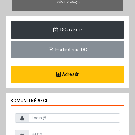
nedeľné texty :
DC a akcie
Hodnotenie DC
Adresár
KOMUNITNÉ VECI
Prihlasovacie meno
Heslo