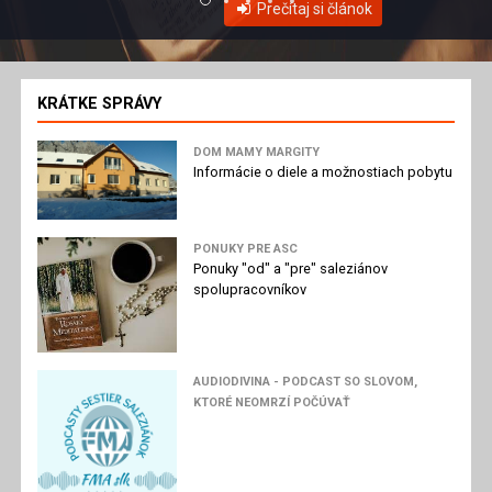
Prečítaj si článok
KRÁTKE SPRÁVY
DOM MAMY MARGITY
Informácie o diele a možnostiach pobytu
PONUKY PRE ASC
Ponuky "od" a "pre" saleziánov
spolupracovníkov
AUDIODIVINA - PODCAST SO SLOVOM,
KTORÉ NEOMRZÍ POČÚVAŤ