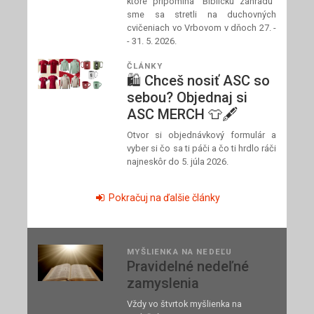
ktoré pripomína "Biblickú záhradu"
sme sa stretli na duchovných
cvičeniach vo Vrbovom v dňoch 27. -
- 31. 5. 2026.
ČLÁNKY
🛍️ Chceš nosiť ASC so
sebou? Objednaj si
ASC MERCH 👕🖋️
Otvor si objednávkový formulár a
vyber si čo sa ti páči a čo ti hrdlo ráči
najneskôr do 5. júla 2026.
Pokračuj na ďalšie články
MYŠLIENKA NA NEDEĽU
Pravidelné nedeľné
zamyslenia
Vždy vo štvrtok myšlienka na