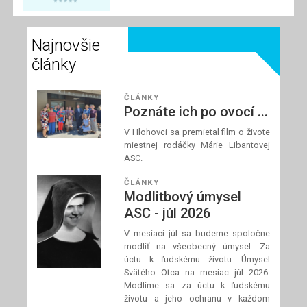
Najnovšie
články
ČLÁNKY
Poznáte ich po ovocí ...
V Hlohovci sa premietal film o živote
miestnej rodáčky Márie Libantovej
ASC.
ČLÁNKY
Modlitbový úmysel
ASC - júl 2026
V mesiaci júl sa budeme spoločne
modliť na všeobecný úmysel: Za
úctu k ľudskému životu. Úmysel
Svätého Otca na mesiac júl 2026:
Modlime sa za úctu k ľudskému
životu a jeho ochranu v každom