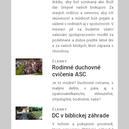
štádiu, aby bol uznávaný ako Boží
dar. Úmysel našich biskupov: Za
starých rodičov a seniorov, aby ich
skúsenosť a múdrosť boli prijaté a
vážené v rodinách aj v spoločnosti. V
mesiaci júl sa budeme všetci
saleziáni spolupracovníci modliť za
požehnané a dobre prežité letné dni
a za našich blízkych, ktorí zápasia s
chorobou.
ČLÁNKY
Rodinné duchovné
cvičenia ASC
Je to možné? Duchovné cvičania, s
malými deťmi, v páre, aj s
opatrovateľkami/mi, stihnuteľné,
zmysluplné, hodnotné, naše?
ČLÁNKY
DC v biblickej záhrade
V tichom a pokojnom prostredí,