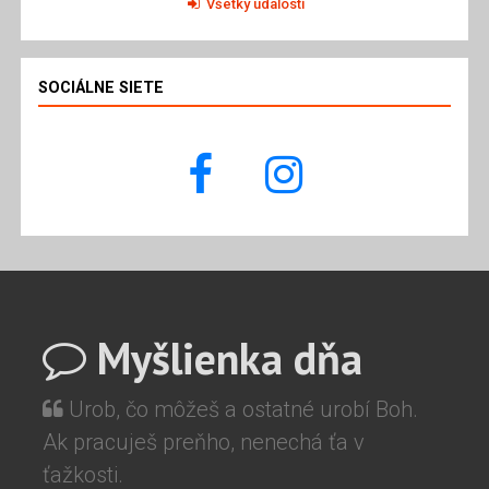
Všetky udalosti
SOCIÁLNE SIETE
Myšlienka dňa
Urob, čo môžeš a ostatné urobí Boh.
Ak pracuješ preňho, nenechá ťa v
ťažkosti.