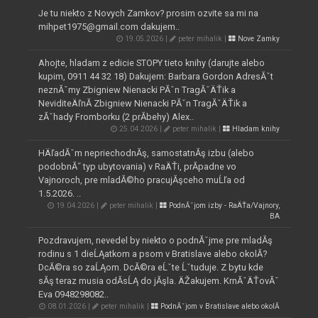
Je tu niekto z Novych Zamkov? prosim ozvite sa mi na
mihpet1975@gmail.com dakujem..
19.05.2026 |
peter mihalik |
Nove Zamky
Ahojte, hladam z edicie STOPY tieto knihy (darujte alebo
kupim, 0911 44 32 18) Dakujem: Barbara Gordon AdresĂˇt
neznĂˇmy Zbigniew Nienacki PĂˇn TragĂˇÄŤik a
NeviditeÄľnĂ­ Zbigniew Nienacki PĂˇn TragĂˇÄŤik a
zĂˇhady Fromborku (2 prĂ­behy) Alex..
25.04.2026 |
peter mihalik |
Hladam knihy
HÄľadĂˇm nepriechodnĂş, samostatnĂş izbu (alebo
podobnĂ˝ typ ubytovania) v RaÄŤi, prĂ­padne vo
Vajnoroch, pre mladĂ©ho pracujĂşceho muĹľa od
1.5.2026. ..
19.04.2026 |
peter mihalik |
PodnĂˇjom izby - RaÄŤa/Vajnory,
BA
Pozdravujem, nevedel by niekto o podnĂˇjme pre mladĂş
rodinu s 1 dieĹĄatkom a psom v Bratislave alebo okolĂ­?
DcĂ©ra so zaĹĄom. DcĂ©ra eĹˇte Ĺˇtuduje. Z bytu kde
sĂş teraz musia odĂ­sĹĄ do jĂşla. ÄŽakujem. KrnĂˇÄŤovĂˇ
Eva 0948298082..
08.01.2026 |
peter mihalik |
PodnĂˇjom v Bratislave alebo okolĂ­