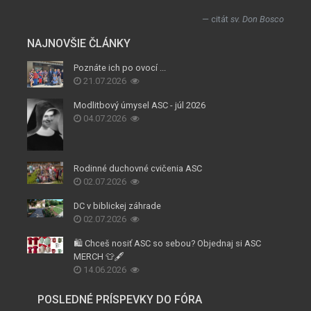
citát
sv. Don Bosco
NAJNOVŠIE ČLÁNKY
Poznáte ich po ovocí ...
21.07.2026
Modlitbový úmysel ASC - júl 2026
04.07.2026
Rodinné duchovné cvičenia ASC
02.07.2026
DC v biblickej záhrade
02.07.2026
🛍️ Chceš nosiť ASC so sebou? Objednaj si ASC
MERCH 👕🖋️
14.06.2026
POSLEDNÉ PRÍSPEVKY DO FÓRA