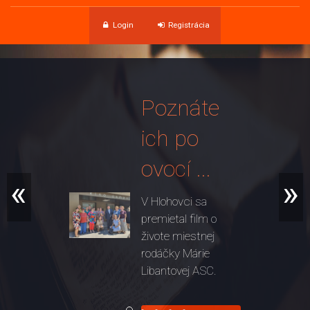
Login
Registrácia
Poznáte
ich po
ovocí ...
«
»
V Hlohovci sa
premietal film o
živote miestnej
rodáčky Márie
Libantovej ASC.