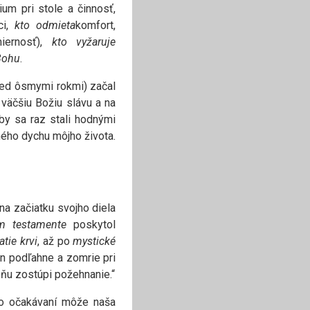
ium pri stole a činnosť,
ci,
kto odmieta
komfort,
iernosť),
kto vyžaruje
 Bohu
.
pred ôsmymi rokmi) začal
 väčšiu Božiu slávu a na
by sa raz stali hodnými
ého dychu môjho života.
na začiatku svojho diela
m testamente
poskytol
atie krvi
, až po
mystické
án podľahne a zomrie pri
 ňu zostúpi požehnanie.“
mto očakávaní môže naša