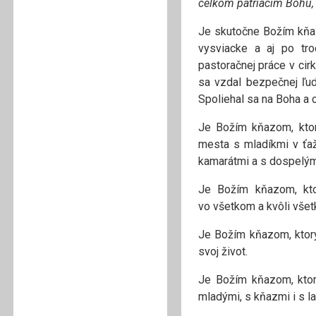
celkom patriacim Bohu,
Je skutočne Božím kňa
vysviacke a aj po tro
pastoračnej práce v cir
sa vzdal bezpečnej ľud
Spoliehal sa na Boha a 
Je Božím kňazom, kto
mesta s mladíkmi v ťaž
kamarátmi a s dospelými,
Je Božím kňazom, k
vo všetkom a kvôli všet
Je Božím kňazom, kto
svoj život.
Je Božím kňazom, kto
mladými, s kňazmi i s la