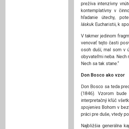
prežíva intenzívny vnút
kontemplatívny v činno
hľadanie útechy, po
lásku
k Eucharistii, k sp
V takmer jedinom fragme
venovať tejto časti pos
osoh duší, mal som v ú
obyvateľmi neba. Nech 
Nech sa tak stane.“
Don Bosco ako vzor
Don Bosco sa teda preds
(1846). Vzorom bude
interpretačný kľúč všet
spojenie
s Bohom v bezhr
práci pre duše, vtedy p
Najbližšia generálna k