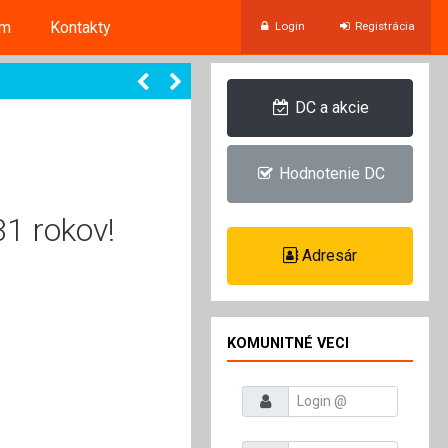
um
Kontakty
Login
Registrácia
DC a akcie
Hodnotenie DC
31 rokov!
Adresár
KOMUNITNÉ VECI
Prihlasovacie meno