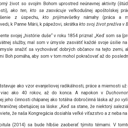
orný život so svojím Bohom uprostred neúnavnej aktivity (štúd
sti),
ako ten, kto sa zasväcuje
veľkodušnej apoštolskej prá
tešenie z úspechu,
kto prijíma
všetky námahy (práca a m
ovedi, k Panne Márii, k pápežovi, skrátka
kto svoj život prežíva v
nte svojej „histórie duše“ v roku 1854 priznal: „Keď som sa (
vätnej služby, mal som v úmysle zasvätiť každé svoje úsilie na
mysle snažiť sa vychovávať dobrých občanov na tejto zemi, a
mi Boh pomáha, aby som v tom mohol pokračovať až do posledn
tavuje ako vzor evanjeliovej radikálnosti, práce a miernosti už 
 viac ako 40 rokov, až do konca. A napokon v
Duchovno
kej jeho činnosti chápanej ako totálna dobročinná láska
až po vyli
aničnej obetujúcej sa láske: „Keď sa stane, že niektorý salezi
oviete, že naša Kongregácia dosiahla veľké víťazstvo a z neba na
apitula (2014) sa bude hlbšie zaoberať týmito témami. V to