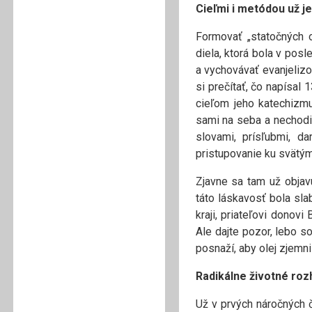
Cieľmi i metódou už j
Formovať „statočných 
diela, ktorá bola v po
a vychovávať evanjeliz
si prečítať, čo napísal
cieľom jeho katechizmu
sami na seba a nechodi
slovami, prísľubmi, d
pristupovanie ku svätým
Zjavne sa tam už objav
táto láskavosť bola sla
kraji, priateľovi donovi
Ale dajte pozor, lebo s
posnaží, aby olej zjemni
Radikálne životné roz
Už v prvých náročných 