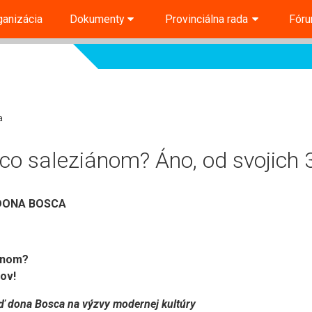
ganizácia
Dokumenty
Provinciálna rada
Fór
a
co saleziánom? Áno, od svojich 
DONA BOSCA
ánom?
ov!
ď dona Bosca na výzvy modernej kultúry