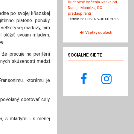
Duchovné cvičenia Ivanka pri
Dunaji- Manréza, DC
edne po svojej kňazskej
predašpiranti
Termín 26.08.2026-30.08.2026
gitímne platené ponuky
 veľkorysej markízy, čím
Všetky udalosti
l slúžiť svojim mladým.
be.
že pracuje na periférii
SOCIÁLNE SIETE
ívnych skúseností medzi
ransonimu, ktorému je
ti povolaný obetovať celý
i
, s mladými i s menej