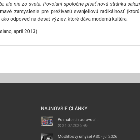
e, ale nie zo sveta. Povolaní spoločne písať novú stránku salez
mavé zamyslenie pre prežívanú evanjeliovú radikálnosť (kto
– ako odpoveď na desať výziev, ktoré dáva moderná kultúra.
siano, apríl 2013)
NAJNOVŠIE ČLÁNKY
Poznáte ich po ovocí ...
21.07.2026
Modlitbový úmysel ASC - júl 2026