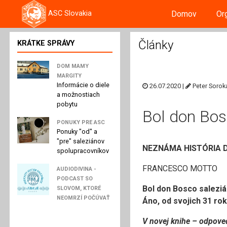
Domov
Or
ASC Slovakia
Články
KRÁTKE SPRÁVY
DOM MAMY
MARGITY
Informácie o diele
26.07.2020 |
Peter Sorok
a možnostiach
pobytu
Bol don Bos
PONUKY PRE ASC
Ponuky "od" a
"pre" saleziánov
NEZNÁMA HISTÓRIA 
spolupracovníkov
FRANCESCO MOTTO
AUDIODIVINA -
PODCAST SO
Bol don Bosco salezi
SLOVOM, KTORÉ
NEOMRZÍ POČÚVAŤ
Áno, od svojich 31 rok
V novej knihe – odpove