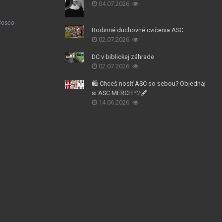
04.07.2026
Bosco
Rodinné duchovné cvičenia ASC
02.07.2026
DC v biblickej záhrade
02.07.2026
🛍️ Chceš nosiť ASC so sebou? Objednaj
si ASC MERCH 👕🖋️
14.06.2026