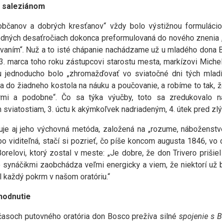
e saleziánom
občanov a dobrých kresťanov“ vždy bolo výstižnou formulácio
sledných desaťročiach dokonca preformulovaná do nového znenia 
ovaním“. Nuž a to isté chápanie nachádzame už u mladého dona B
 13. marca toho roku zástupcovi starostu mesta, markízovi Mich
 jednoducho bolo „zhromažďovať vo sviatočné dni tých mladí
a do žiadneho kostola na náuku a poučovanie, a robíme to tak, 
armi a podobne“. Čo sa týka výučby, toto sa zredukovalo na:
 sviatostiam, 3. úctu k akýmkoľvek nadriadeným, 4. útek pred zl
uje aj jeho výchovná metóda, založená na „rozume, náboženstve
bo viditeľná, stačí si pozrieť, čo píše koncom augusta 1846, vo
 Borelovi, ktorý zostal v meste: „Je dobre, že don Trivero prišie
o synáčikmi zaobchádza veľmi energicky a viem, že niektorí už 
l každý pokrm v našom oratóriu.“
hodnutie
časoch putovného oratória don Bosco prežíva silné
spojenie s