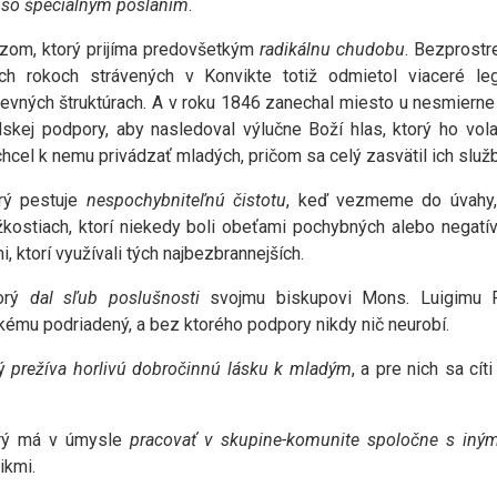
 so špeciálnym poslaním
.
zom, ktorý prijíma predovšetkým
radikálnu chudobu
. Bezprostr
ch rokoch strávených v Konvikte totiž odmietol viaceré le
kevných štruktúrach. A v roku 1846 zanechal miesto u nesmierne
skej podpory, aby nasledoval výlučne Boží hlas, ktorý ho vola
chcel k nemu privádzať mladých, pričom sa celý zasvätil ich služ
rý pestuje
nespochybniteľnú čistotu
, keď vezmeme do úvahy, 
kostiach, ktorí niekedy boli obeťami pochybných alebo negat
 ktorí využívali tých najbezbrannejších.
torý
dal sľub poslušnosti
svojmu biskupovi Mons. Luigimu F
kému podriadený, a bez ktorého podpory nikdy nič neurobí.
rý
prežíva horlivú dobročinnú lásku k mladým
, a pre nich sa cí
rý má v úmysle
pracovať v skupine-komunite spoločne s iným
ikmi.