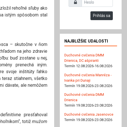
Heslo
zložil rehoľné sľuby ako
o sa istým spôsobom stal
Prihlás sa
NAJBLIŽŠIE UDALOSTI
Bosca – skutočne v ňom
vzhľadom na jeho zdravie
Duchovné cvičenia DMM
ľbu: buď zostane u nej,
Drienica, DC ašpiranti
lomény prenechá iným.
Termín 12.08.2026-16.08.2026
 svoje inštitúty ľahko
Duchovné cvičenia Manréza -
a teraz stiahnem, všetko
Ivanka pri Dunaji
 mi dávate, ale nemôžem
Termín 19.08.2026-23.08.2026
Duchovné cvičenia DMM
Drienica
Termín 19.08.2026-23.08.2026
initívne presťahoval
Duchovné cvičenia Jasenovce
Termín 19.08.2026-23.08.2026
hoľníkom“, totiž
mužom