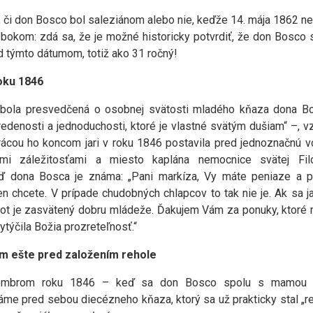
 či don Bosco bol saleziánom alebo nie, keďže 14. mája 1862 ne
ty bokom: zdá sa, že je možné historicky potvrdiť, že don Bosc
 týmto dátumom, totiž ako 31 ročný!
oku 1846
 bola presvedčená o osobnej svätosti mladého kňaza dona 
edenosti a jednoduchosti, ktoré je vlastné svätým dušiam“ –, 
cou ho koncom jari v roku 1846 postavila pred jednoznačnú vo
mi záležitosťami a miesto kaplána nemocnice svätej Fi
 dona Bosca je známa: „Pani markíza, Vy máte peniaze a pre
en chcete. V prípade chudobných chlapcov to tak nie je. Ak sa j
život je zasvätený dobru mládeže. Ďakujem Vám za ponuky, ktoré
vytýčila Božia prozreteľnosť.“
m ešte pred založením rehole
embrom roku 1846 – keď sa don Bosco spolu s mamou def
me pred sebou diecézneho kňaza, ktorý sa už prakticky stal „re