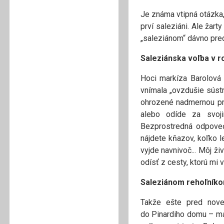
Je známa vtipná otázka,
prví saleziáni. Ale žar
„saleziánom“ dávno pred
Saleziánska voľba v r
Hoci markíza Barolová
vnímala „ovzdušie sústr
ohrozené nadmernou prá
alebo odíde za svoji
Bezprostredná odpoveď
nájdete kňazov, koľko l
vyjde navnivoč... Môj 
odísť z cesty, ktorú mi 
Saleziánom rehoľníko
Takže ešte pred nov
do Pinardiho domu – má