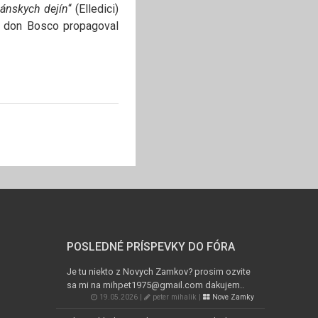
iánskych dejín
“ (Elledici)
rú don Bosco propagoval
POSLEDNÉ PRÍSPEVKY DO FÓRA
Je tu niekto z Novych Zamkov? prosim ozvite
sa mi na mihpet1975@gmail.com dakujem..
19.05.2026 |
peter mihalik |
Nove Zamky