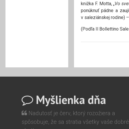
knižka F. Motta, „
Vo svet
ponúknuť pádne a zaují
v saleziánskej rodine) 
(Podľa Il Bollettino Sale
Myšlienka dňa
Nadutosť je červ, ktorý rozožiera a
spôsobuje, že sa stratia všetky vaše dobré