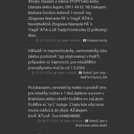
Ahojte, hladam z edicie STOPY tieto knihy
(darujte alebo kupim, 0911 44 32 18) Dakujem:
Barbara Gordon AdresĂˇt neznĂˇmy
Zbigniew Nienacki PĂˇn TragĂˇÄŤik a
NeviditeÄľnĂ­ Zbigniew Nienacki PĂˇn
TragĂˇÄŤik a zĂˇhady Fromborku (2 prĂ­behy)
Alex..
25.04.2026 |
peter mihalik |
Hladam knihy
HÄľadĂˇm nepriechodnĂş, samostatnĂş izbu
(alebo podobnĂ˝ typ ubytovania) v RaÄŤi,
prĂ­padne vo Vajnoroch, pre mladĂ©ho
pracujĂşceho muĹľa od 1.5.2026. ..
19.04.2026 |
peter mihalik |
PodnĂˇjom izby -
RaÄŤa/Vajnory, BA
Pozdravujem, nevedel by niekto o podnĂˇjme
pre mladĂş rodinu s 1 dieĹĄatkom a psom v
Bratislave alebo okolĂ­? DcĂ©ra so zaĹĄom.
DcĂ©ra eĹˇte Ĺˇtuduje. Z bytu kde sĂş teraz
musia odĂ­sĹĄ do jĂşla. ÄŽakujem.
KrnĂˇÄŤovĂˇ Eva 0948298082..
08.01.2026 |
peter mihalik |
PodnĂˇjom v
Bratislave alebo okolĂ­