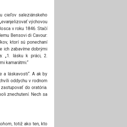
u cieľov saleziánskeho
„evanjelizovať výchovou
osca v roku 1846. Stačí
elemu Bensovi di Cavour:
kov, ktorí sú ponechaní
že ich zabavíme dobrými
 „1. lásku k práci, 2.
ými kamarátmi.“
 a láskavosti“. A ak by
 chvíli oddychu v rodnom
l zastupovať do oratória.
boli znechutení. Nech sa
 Bohom
, totiž ako ten, kto