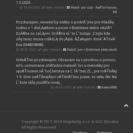
1.5.2026. ..
19.04.2026 |
peter mihalik |
PodnĂˇjom izby - RaÄŤa/Vajnory,
BA
Pozdravujem, nevedel by niekto o podnĂˇjme pre mladĂş
rodinu s 1 dieĹĄatkom a psom v Bratislave alebo okolĂ­?
DcĂ©ra so zaĹĄom. DcĂ©ra eĹˇte Ĺˇtuduje. Z bytu kde
sĂş teraz musia odĂ­sĹĄ do jĂşla. ÄŽakujem. KrnĂˇÄŤovĂˇ
Eva 0948298082..
08.01.2026 |
peter mihalik |
PodnĂˇjom v Bratislave alebo okolĂ­
SrdeÄŤne pozdravujem. Obraciam sa s prosbou o pomoc,
info, usmernenie ohÄľadne materiĂˇlov a metodiky pre
vyuÄŤovanie nĂˇboĹľenstva na ĹˇtĂˇtnej ZĹ , pre roÄŤnĂ­ky
1-9. Som zaÄŤĂ­najĂşci uÄŤiteÄľ bez praxe, vo veku 56r. Na
Ĺˇkole idĂş podÄľa novej..
18.09.2025 |
peter mihalik |
KatechĂ©ti
Copyright © 2017-2018 Singularity, s.r.o. & ASC Slovakia.
All Rights Reserved.
Cookies
Ochrana