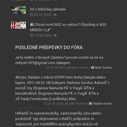
DC v biblickej záhrade
02.07.2026
🛍️ Chceš nosiť ASC so sebou? Objednaj si ASC
MERCH 👕🖋️
14.06.2026
POSLEDNÉ PRÍSPEVKY DO FÓRA
Je tu niekto z Novych Zamkov? prosim ozvite sa mi na
mihpet1975@gmail.com dakujem..
19.05.2026 |
peter mihalik |
Nove Zamky
Ahojte, hladam z edicie STOPY tieto knihy (darujte alebo
kupim, 0911 44 32 18) Dakujem: Barbara Gordon AdresĂˇt
neznĂˇmy Zbigniew Nienacki PĂˇn TragĂˇÄŤik a
NeviditeÄľnĂ­ Zbigniew Nienacki PĂˇn TragĂˇÄŤik a
zĂˇhady Fromborku (2 prĂ­behy) Alex..
25.04.2026 |
peter mihalik |
Hladam knihy
HÄľadĂˇm nepriechodnĂş, samostatnĂş izbu (alebo
podobnĂ˝ typ ubytovania) v RaÄŤi, prĂ­padne vo
Vajnoroch, pre mladĂ©ho pracujĂşceho muĹľa od