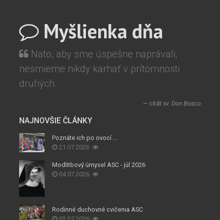
Myšlienka dňa
Nato, aby sme úspešne naprávali,
nesmieme nikdy karhať v prítomnosti
druhých.
citát
sv. Don Bosco
NAJNOVŠIE ČLÁNKY
Poznáte ich po ovocí ...
21.07.2026
Modlitbový úmysel ASC - júl 2026
04.07.2026
Rodinné duchovné cvičenia ASC
02.07.2026