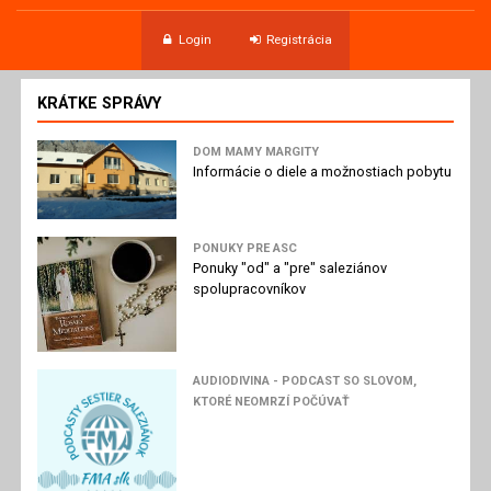
Login
Registrácia
KRÁTKE SPRÁVY
DOM MAMY MARGITY
Informácie o diele a možnostiach pobytu
PONUKY PRE ASC
Ponuky "od" a "pre" saleziánov
spolupracovníkov
AUDIODIVINA - PODCAST SO SLOVOM,
KTORÉ NEOMRZÍ POČÚVAŤ