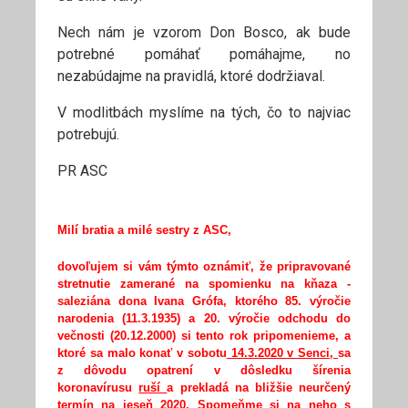
Nech nám je vzorom Don Bosco, ak bude
potrebné pomáhať pomáhajme, no
nezabúdajme na pravidlá, ktoré dodržiaval.
V modlitbách myslíme na tých, čo to najviac
potrebujú.
PR ASC
Milí bratia a milé sestry z ASC,
dovoľujem si vám týmto oznámiť, že pripravované
stretnutie zamerané na spomienku na kňaza -
saleziána dona Ivana Grófa, ktorého 85. výročie
narodenia (11.3.1935) a 20. výročie odchodu do
večnosti (20.12.2000) si tento rok pripomenieme, a
ktoré sa malo konať v sobotu
14.3.2020 v Senci,
sa
z dôvodu opatrení v dôsledku šírenia
koronavírusu
ruší
a prekladá na bližšie neurčený
termín na jeseň 2020. Spomeňme si na neho s