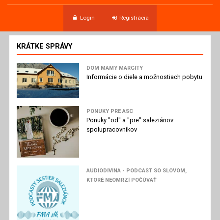
Login
Registrácia
KRÁTKE SPRÁVY
DOM MAMY MARGITY
Informácie o diele a možnostiach pobytu
PONUKY PRE ASC
Ponuky "od" a "pre" saleziánov
spolupracovníkov
AUDIODIVINA - PODCAST SO SLOVOM,
KTORÉ NEOMRZÍ POČÚVAŤ