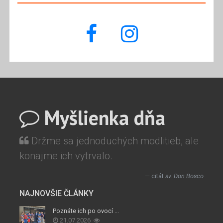
Myšlienka dňa
Držme sa jednoduchých modlitieb, ale
konajme ich vytrvalo.
citát
sv. Don Bosco
NAJNOVŠIE ČLÁNKY
Poznáte ich po ovocí ...
21.07.2026