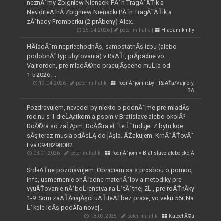
neznĂˇmy Zbigniew Nienacki PĂˇn TragĂˇÄŤik a
NeviditeÄľnĂ­ Zbigniew Nienacki PĂˇn TragĂˇÄŤik a
zĂˇhady Fromborku (2 prĂ­behy) Alex..
25.04.2026 |
peter mihalik |
Hladam knihy
HÄľadĂˇm nepriechodnĂş, samostatnĂş izbu (alebo
podobnĂ˝ typ ubytovania) v RaÄŤi, prĂ­padne vo
Vajnoroch, pre mladĂ©ho pracujĂşceho muĹľa od
1.5.2026. ..
19.04.2026 |
peter mihalik |
PodnĂˇjom izby - RaÄŤa/Vajnory,
BA
Pozdravujem, nevedel by niekto o podnĂˇjme pre mladĂş
rodinu s 1 dieĹĄatkom a psom v Bratislave alebo okolĂ­?
DcĂ©ra so zaĹĄom. DcĂ©ra eĹˇte Ĺˇtuduje. Z bytu kde
sĂş teraz musia odĂ­sĹĄ do jĂşla. ÄŽakujem. KrnĂˇÄŤovĂˇ
Eva 0948298082..
08.01.2026 |
peter mihalik |
PodnĂˇjom v Bratislave alebo okolĂ­
SrdeÄŤne pozdravujem. Obraciam sa s prosbou o pomoc,
info, usmernenie ohÄľadne materiĂˇlov a metodiky pre
vyuÄŤovanie nĂˇboĹľenstva na ĹˇtĂˇtnej ZĹ , pre roÄŤnĂ­ky
1-9. Som zaÄŤĂ­najĂşci uÄŤiteÄľ bez praxe, vo veku 56r. Na
Ĺˇkole idĂş podÄľa novej..
18.09.2025 |
peter mihalik |
KatechĂ©ti