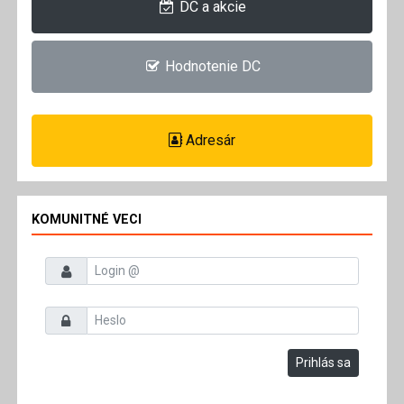
DC a akcie
Hodnotenie DC
Adresár
KOMUNITNÉ VECI
Prihlasovacie meno
Heslo
Prihlás sa