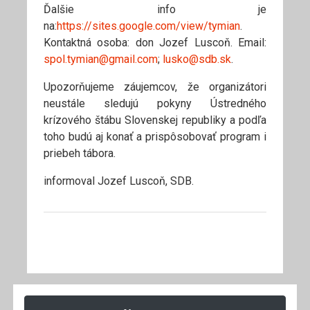
Ďalšie info je
na:
https://sites.google.com/view/tymian
.
Kontaktná osoba: don Jozef Luscoň. Email:
spol.tymian@gmail.com
;
lusko@sdb.sk
.
Upozorňujeme záujemcov, že organizátori
neustále sledujú pokyny Ústredného
krízového štábu Slovenskej republiky a podľa
toho budú aj konať a prispôsobovať program i
priebeh tábora.
informoval Jozef Luscoň, SDB.