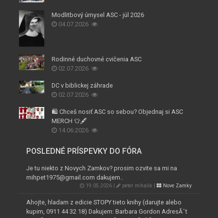
Modlitbový úmysel ASC - júl 2026
04.07.2026
Rodinné duchovné cvičenia ASC
02.07.2026
DC v biblickej záhrade
02.07.2026
🛍️ Chceš nosiť ASC so sebou? Objednaj si ASC
MERCH 👕🖋️
14.06.2026
POSLEDNÉ PRÍSPEVKY DO FÓRA
Je tu niekto z Novych Zamkov? prosim ozvite sa mi na
mihpet1975@gmail.com dakujem..
19.05.2026 |
peter mihalik |
Nove Zamky
Ahojte, hladam z edicie STOPY tieto knihy (darujte alebo
kupim, 0911 44 32 18) Dakujem: Barbara Gordon AdresĂˇt