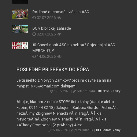
Rodinné duchovné cvičenia ASC
02.07.2026
DC v biblickej záhrade
02.07.2026
🛍️ Chceš nosiť ASC so sebou? Objednaj si ASC
MERCH 👕🖋️
14.06.2026
POSLEDNÉ PRÍSPEVKY DO FÓRA
Je tu niekto z Novych Zamkov? prosim ozvite sa mi na
mihpet1975@gmail.com dakujem..
19.05.2026 |
peter mihalik |
Nove Zamky
Ahojte, hladam z edicie STOPY tieto knihy (darujte alebo
kupim, 0911 44 32 18) Dakujem: Barbara Gordon AdresĂˇt
neznĂˇmy Zbigniew Nienacki PĂˇn TragĂˇÄŤik a
NeviditeÄľnĂ­ Zbigniew Nienacki PĂˇn TragĂˇÄŤik a
zĂˇhady Fromborku (2 prĂ­behy) Alex..
25.04.2026 |
peter mihalik |
Hladam knihy