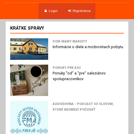
Login
Registrácia
KRÁTKE SPRÁVY
DOM MAMY MARGITY
Informácie o diele a možnostiach pobytu
PONUKY PRE ASC
Ponuky "od" a "pre" saleziánov
spolupracovníkov
AUDIODIVINA - PODCAST SO SLOVOM,
KTORÉ NEOMRZÍ POČÚVAŤ