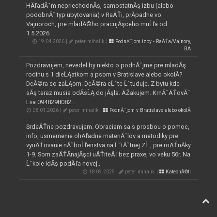
HÄľadĂˇm nepriechodnĂş, samostatnĂş izbu (alebo
podobnĂ˝ typ ubytovania) v RaÄŤi, prĂ­padne vo
Vajnoroch, pre mladĂ©ho pracujĂşceho muĹľa od
1.5.2026. ..
19.04.2026 |
peter mihalik |
PodnĂˇjom izby - RaÄŤa/Vajnory,
BA
Pozdravujem, nevedel by niekto o podnĂˇjme pre mladĂş
rodinu s 1 dieĹĄatkom a psom v Bratislave alebo okolĂ­?
DcĂ©ra so zaĹĄom. DcĂ©ra eĹˇte Ĺˇtuduje. Z bytu kde
sĂş teraz musia odĂ­sĹĄ do jĂşla. ÄŽakujem. KrnĂˇÄŤovĂˇ
Eva 0948298082..
08.01.2026 |
peter mihalik |
PodnĂˇjom v Bratislave alebo okolĂ­
SrdeÄŤne pozdravujem. Obraciam sa s prosbou o pomoc,
info, usmernenie ohÄľadne materiĂˇlov a metodiky pre
vyuÄŤovanie nĂˇboĹľenstva na ĹˇtĂˇtnej ZĹ , pre roÄŤnĂ­ky
1-9. Som zaÄŤĂ­najĂşci uÄŤiteÄľ bez praxe, vo veku 56r. Na
Ĺˇkole idĂş podÄľa novej..
18.09.2025 |
peter mihalik |
KatechĂ©ti