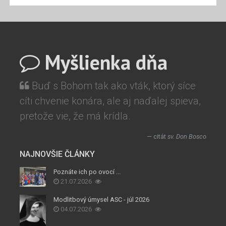
Myšlienka dňa
Buď s Bohom tak ako vták, ktorý síce
cíti chvenie konára, ale aj naďalej spieva,
pretože vie, že má krídla.
citát
sv. Don Bosco
NAJNOVŠIE ČLÁNKY
Poznáte ich po ovocí ...
21.07.2026
Modlitbový úmysel ASC - júl 2026
04.07.2026