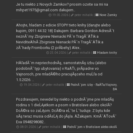
Je tu niekto z Novych Zamkov? prosim ozvite sa mi na
mihpet1975@gmail.com dakujem..
19.05.2026 |
peter mihalik |
Nove Zamky
Ahojte, hladam z edicie STOPY tieto knihy (darujte alebo
kupim, 0911 44 32 18) Dakujem: Barbara Gordon AdresĂˇt
neznĂˇmy Zbigniew Nienacki PĂˇn TragĂˇÄŤik a
NeviditeÄľnĂ­ Zbigniew Nienacki PĂˇn TragĂˇÄŤik a
zĂˇhady Fromborku (2 prĂ­behy) Alex..
25.04.2026 |
peter mihalik |
Hladam knihy
HÄľadĂˇm nepriechodnĂş, samostatnĂş izbu (alebo
podobnĂ˝ typ ubytovania) v RaÄŤi, prĂ­padne vo
Vajnoroch, pre mladĂ©ho pracujĂşceho muĹľa od
1.5.2026. ..
19.04.2026 |
peter mihalik |
PodnĂˇjom izby - RaÄŤa/Vajnory,
BA
Pozdravujem, nevedel by niekto o podnĂˇjme pre mladĂş
rodinu s 1 dieĹĄatkom a psom v Bratislave alebo okolĂ­?
DcĂ©ra so zaĹĄom. DcĂ©ra eĹˇte Ĺˇtuduje. Z bytu kde
sĂş teraz musia odĂ­sĹĄ do jĂşla. ÄŽakujem. KrnĂˇÄŤovĂˇ
Eva 0948298082..
08.01.2026 |
peter mihalik |
PodnĂˇjom v Bratislave alebo okolĂ­