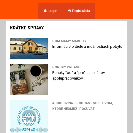
Login
Registrácia
KRÁTKE SPRÁVY
DOM MAMY MARGITY
Informácie o diele a možnostiach pobytu
PONUKY PRE ASC
Ponuky "od" a "pre" saleziánov
spolupracovníkov
AUDIODIVINA - PODCAST SO SLOVOM,
KTORÉ NEOMRZÍ POČÚVAŤ