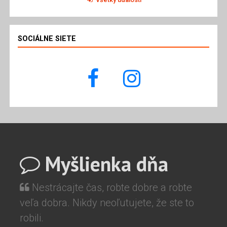
SOCIÁLNE SIETE
Myšlienka dňa
Nestrácajte čas, robte dobre a robte
veľa dobra. Nikdy neoľutujete, že ste to
robili.