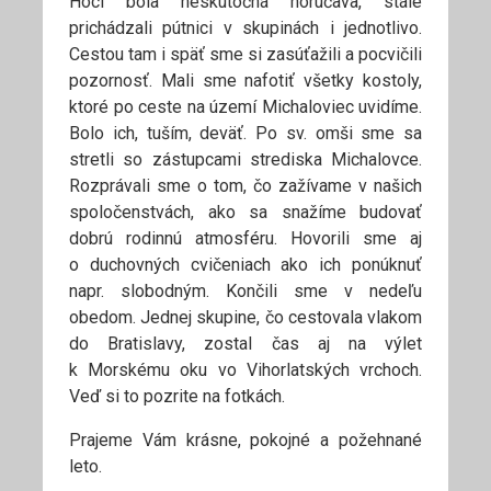
Hoci bola neskutočná horúčava, stále
prichádzali pútnici v skupinách i jednotlivo.
Cestou tam i späť sme si zasúťažili a pocvičili
pozornosť. Mali sme nafotiť všetky kostoly,
ktoré po ceste na území Michaloviec uvidíme.
Bolo ich, tuším, deväť. Po sv. omši sme sa
stretli so zástupcami strediska Michalovce.
Rozprávali sme o tom, čo zažívame v našich
spoločenstvách, ako sa snažíme budovať
dobrú rodinnú atmosféru. Hovorili sme aj
o duchovných cvičeniach ako ich ponúknuť
napr. slobodným. Končili sme v nedeľu
obedom. Jednej skupine, čo cestovala vlakom
do Bratislavy, zostal čas aj na výlet
k Morskému oku vo Vihorlatských vrchoch.
Veď si to pozrite na fotkách.
Prajeme Vám krásne, pokojné a požehnané
leto.