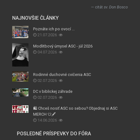
citát
sv. Don Bosco
NAJNOVŠIE ČLÁNKY
Poznáte ich po ovocí ...
21.07.2026
Modlitbový úmysel ASC - júl 2026
04.07.2026
Rodinné duchovné cvičenia ASC
02.07.2026
DC v biblickej záhrade
02.07.2026
🛍️ Chceš nosiť ASC so sebou? Objednaj si ASC
MERCH 👕🖋️
14.06.2026
POSLEDNÉ PRÍSPEVKY DO FÓRA