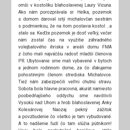
omši v kostolíku blahoslavenej Laury Vicuna.
Ako nám porozprávala sr. Helka, pozemok
s domom daroval istý michalovčan sestrám
s podmienkou, že na ňom postavia kostol ...a
stalo sa. Keďže pozemok je dosť veľký, večer
nám zostal čas na využitie záhradného
volejbalového ihriska v areáli domu FMA
z čoho mali najväčšiu radosť mladší členovia
PR. Ubytovanie sme mali vybavené v bytoch
a jednom rodinnom dome, za čo ďakujeme
pohostinným členom strediska Michalovce.
Tiež nám zabezpečili veľmi chutnú stravu.
Sobota bola hlavne pracovná, akurát namiesto
poobedňajšieho oddychu sme navštívili
Vysokú nad Uhom a hrob blahoslavenej Anky
Kolesárovej. Naozaj pekný zážitok
a povzbudenie čo všetko je tam vybudované.
A to nadšenie ľudí čo tam slúžia pútnikom!