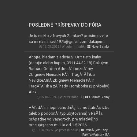
POSLEDNÉ PRÍSPEVKY DO FÓRA
Je tu niekto z Novych Zamkov? prosim ozvite
sa mi na mihpet1975@gmail.com dakujem..
19.05.2026 |
peter mihalik |
Nove Zamky
Ahojte, hladam z edicie STOPY tieto knihy
(darujte alebo kupim, 0911 44 32 18) Dakujem:
Barbara Gordon AdresĂˇt neznĂˇmy
Zbigniew Nienacki PĂˇn TragĂˇÄŤik a
NeviditeÄľnĂ­ Zbigniew Nienacki PĂˇn
TragĂˇÄŤik a zĂˇhady Fromborku (2 prĂ­behy)
Alex..
25.04.2026 |
peter mihalik |
Hladam knihy
HÄľadĂˇm nepriechodnĂş, samostatnĂş izbu
(alebo podobnĂ˝ typ ubytovania) v RaÄŤi,
prĂ­padne vo Vajnoroch, pre mladĂ©ho
pracujĂşceho muĹľa od 1.5.2026. ..
19.04.2026 |
peter mihalik |
PodnĂˇjom izby -
RaÄŤa/Vajnory, BA