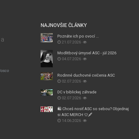
NAJNOVŠIE ČLÁNKY
Poznáte ich po ovocí ...
 a
21.07.2026
Modlitbový úmysel ASC - júl 2026
04.07.2026
Bosco
Rodinné duchovné cvičenia ASC
02.07.2026
DC v biblickej záhrade
02.07.2026
🛍️ Chceš nosiť ASC so sebou? Objednaj
si ASC MERCH 👕🖋️
14.06.2026