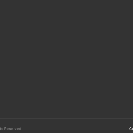
hts Reserved.
C