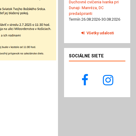
Duchovné cvičenia Ivanka pri
Dunaji- Manréza, DC
predašpiranti
Termín 26.08.2026-30.08.2026
Všetky udalosti
SOCIÁLNE SIETE