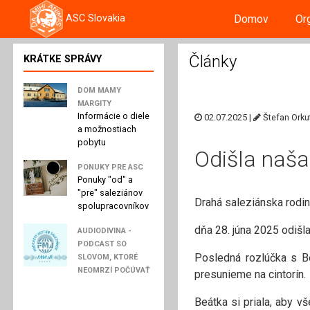
Domov
Or
ASC Slovakia
Články
KRÁTKE SPRÁVY
DOM MAMY
MARGITY
Informácie o diele
02.07.2025 |
Štefan Orku
a možnostiach
pobytu
Odišla naša
PONUKY PRE ASC
Ponuky "od" a
"pre" saleziánov
Drahá saleziánska rodin
spolupracovníkov
dňa 28. júna 2025 odišl
AUDIODIVINA -
PODCAST SO
Posledná rozlúčka s Be
SLOVOM, KTORÉ
NEOMRZÍ POČÚVAŤ
presunieme na cintorín.
Beátka si priala, aby v