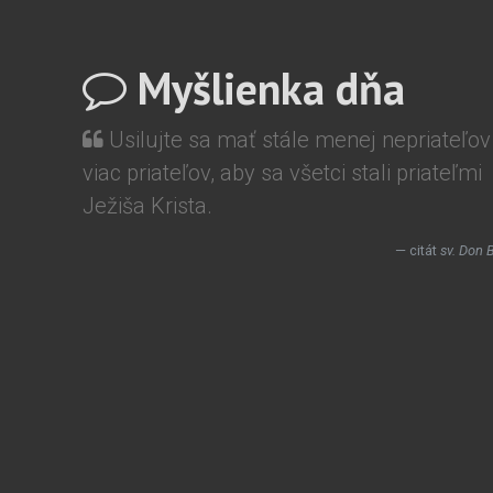
Myšlienka dňa
Usilujte sa mať stále menej nepriateľov
viac priateľov, aby sa všetci stali priateľmi
Ježiša Krista.
citát
sv. Don 