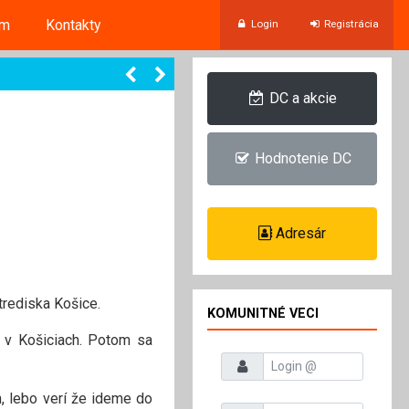
um
Kontakty
Login
Registrácia
DC a akcie
Hodnotenie DC
Adresár
trediska Košice.
KOMUNITNÉ VECI
a v Košiciach. Potom sa
Prihlasovacie meno
h, lebo verí že ideme do