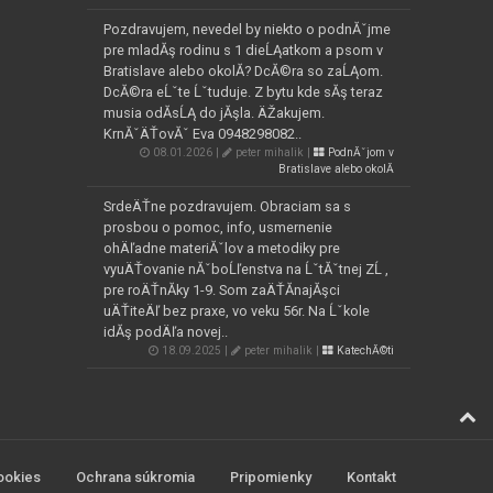
Pozdravujem, nevedel by niekto o podnĂˇjme
pre mladĂş rodinu s 1 dieĹĄatkom a psom v
Bratislave alebo okolĂ­? DcĂ©ra so zaĹĄom.
DcĂ©ra eĹˇte Ĺˇtuduje. Z bytu kde sĂş teraz
musia odĂ­sĹĄ do jĂşla. ÄŽakujem.
KrnĂˇÄŤovĂˇ Eva 0948298082..
08.01.2026 |
peter mihalik |
PodnĂˇjom v
Bratislave alebo okolĂ­
SrdeÄŤne pozdravujem. Obraciam sa s
prosbou o pomoc, info, usmernenie
ohÄľadne materiĂˇlov a metodiky pre
vyuÄŤovanie nĂˇboĹľenstva na ĹˇtĂˇtnej ZĹ ,
pre roÄŤnĂ­ky 1-9. Som zaÄŤĂ­najĂşci
uÄŤiteÄľ bez praxe, vo veku 56r. Na Ĺˇkole
idĂş podÄľa novej..
18.09.2025 |
peter mihalik |
KatechĂ©ti
ookies
Ochrana súkromia
Pripomienky
Kontakt