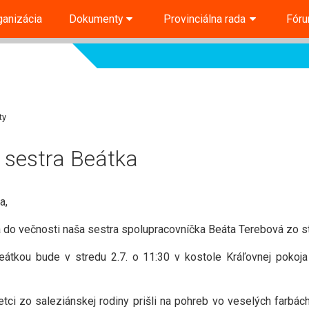
ganizácia
Dokumenty
Provinciálna rada
Fór
ty
 sestra Beátka
a,
a do večnosti naša sestra spolupracovníčka Beáta Terebová zo s
átkou bude v stredu 2.7. o 11:30 v kostole Kráľovnej pokoj
šetci zo saleziánskej rodiny prišli na pohreb vo veselých farbác