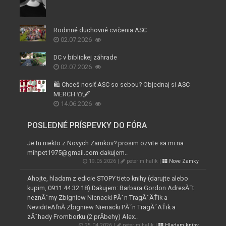
Rodinné duchovné cvičenia ASC
02.07.2026
DC v biblickej záhrade
02.07.2026
🛍️ Chceš nosiť ASC so sebou? Objednaj si ASC
MERCH 👕🖋️
14.06.2026
POSLEDNÉ PRÍSPEVKY DO FÓRA
Je tu niekto z Novych Zamkov? prosim ozvite sa mi na
mihpet1975@gmail.com dakujem..
19.05.2026 |
peter mihalik |
Nove Zamky
Ahojte, hladam z edicie STOPY tieto knihy (darujte alebo
kupim, 0911 44 32 18) Dakujem: Barbara Gordon AdresĂˇt
neznĂˇmy Zbigniew Nienacki PĂˇn TragĂˇÄŤik a
NeviditeÄľnĂ­ Zbigniew Nienacki PĂˇn TragĂˇÄŤik a
zĂˇhady Fromborku (2 prĂ­behy) Alex..
25.04.2026 |
peter mihalik |
Hladam knihy