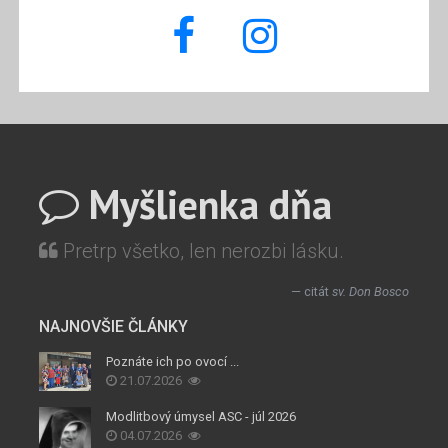
Myšlienka dňa
Pretrp všetko, len nerozbi lásku.
citát
sv. Don Bosco
NAJNOVŠIE ČLÁNKY
Poznáte ich po ovocí ...
21.07.2026
Modlitbový úmysel ASC - júl 2026
04.07.2026