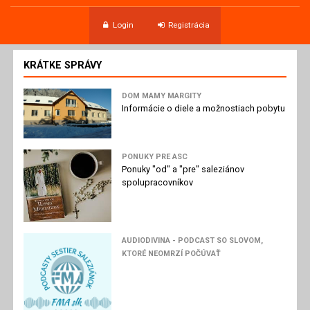
Login
Registrácia
KRÁTKE SPRÁVY
DOM MAMY MARGITY
Informácie o diele a možnostiach pobytu
PONUKY PRE ASC
Ponuky "od" a "pre" saleziánov
spolupracovníkov
AUDIODIVINA - PODCAST SO SLOVOM,
KTORÉ NEOMRZÍ POČÚVAŤ