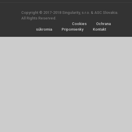
Copyright © 2017-2018 Singularity, s.r.o. & ASC Slovakia.
All Rights Reserved.
Cookies
Ochrana
súkromia
Pripomienky
Kontakt