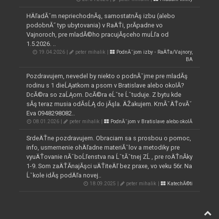
HÄľadĂˇm nepriechodnĂş, samostatnĂş izbu (alebo
podobnĂ˝ typ ubytovania) v RaÄŤi, prĂ­padne vo
Vajnoroch, pre mladĂ©ho pracujĂşceho muĹľa od
1.5.2026. ..
19.04.2026 |
peter mihalik |
PodnĂˇjom izby - RaÄŤa/Vajnory,
BA
Pozdravujem, nevedel by niekto o podnĂˇjme pre mladĂş
rodinu s 1 dieĹĄatkom a psom v Bratislave alebo okolĂ­?
DcĂ©ra so zaĹĄom. DcĂ©ra eĹˇte Ĺˇtuduje. Z bytu kde
sĂş teraz musia odĂ­sĹĄ do jĂşla. ÄŽakujem. KrnĂˇÄŤovĂˇ
Eva 0948298082..
08.01.2026 |
peter mihalik |
PodnĂˇjom v Bratislave alebo okolĂ­
SrdeÄŤne pozdravujem. Obraciam sa s prosbou o pomoc,
info, usmernenie ohÄľadne materiĂˇlov a metodiky pre
vyuÄŤovanie nĂˇboĹľenstva na ĹˇtĂˇtnej ZĹ , pre roÄŤnĂ­ky
1-9. Som zaÄŤĂ­najĂşci uÄŤiteÄľ bez praxe, vo veku 56r. Na
Ĺˇkole idĂş podÄľa novej..
18.09.2025 |
peter mihalik |
KatechĂ©ti