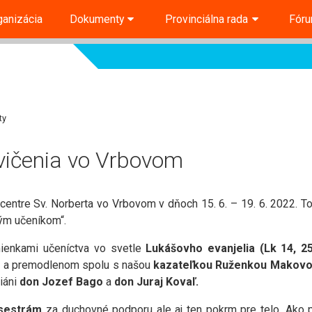
ganizácia
Dokumenty
Provinciálna rada
Fór
ty
vičenia vo Vrbovom
centre Sv. Norberta vo Vrbovom v dňoch 15. 6. – 19. 6. 2022. T
ým učeníkom“.
enkami učeníctva vo svetle
Lukášovho evanjelia (Lk 14, 2
m a premodlenom spolu s našou
kazateľkou
Ruženkou Makov
iáni
don Jozef Bago
a
don Juraj Kovaľ.
sestrám
za duchovné podporu ale aj ten pokrm pre telo. Ako 