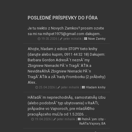
POSLEDNÉ PRÍSPEVKY DO FÓRA
Je tu niekto z Novych Zamkov? prosim ozvite
sa mi na mihpet1975@gmail.com dakujem..
19.05.2026 |
peter mihalik |
Nove Zamky
Ahojte, hladam z edicie STOPY tieto knihy
(darujte alebo kupim, 0911 44 32 18) Dakujem:
Barbara Gordon AdresĂˇt neznĂˇmy
Zbigniew Nienacki PĂˇn TragĂˇÄŤik a
NeviditeÄľnĂ­ Zbigniew Nienacki PĂˇn
TragĂˇÄŤik a zĂˇhady Fromborku (2 prĂ­behy)
Alex..
25.04.2026 |
peter mihalik |
Hladam knihy
HÄľadĂˇm nepriechodnĂş, samostatnĂş izbu
(alebo podobnĂ˝ typ ubytovania) v RaÄŤi,
prĂ­padne vo Vajnoroch, pre mladĂ©ho
pracujĂşceho muĹľa od 1.5.2026. ..
19.04.2026 |
peter mihalik |
PodnĂˇjom izby -
RaÄŤa/Vajnory, BA