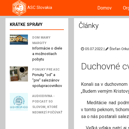
Domov
Or
ASC Slovakia
Články
KRÁTKE SPRÁVY
DOM MAMY
MARGITY
Informácie o diele
05.07.2022 |
Štefan Orku
a možnostiach
pobytu
Duchovné c
PONUKY PRE ASC
Ponuky "od" a
"pre" saleziánov
Konali sa v duchovnom 
spolupracovníkov
„Budem verným Kristov
AUDIODIVINA -
PODCAST SO
Meditácie nad podmi
SLOVOM, KTORÉ
v tomto peknom, ticho
NEOMRZÍ POČÚVAŤ
sa o nás postarali salez
Veľká vďaka patrí aj