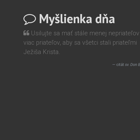
Myšlienka dňa
Usilujte sa mať stále menej nepriateľov
viac priateľov, aby sa všetci stali priateľmi
Ježiša Krista.
citát
sv. Don 