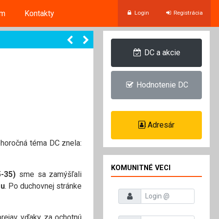
um
Kontakty
Login
Registrácia
DC a akcie
Hodnotenie DC
Adresár
ohoročná téma DC znela:
KOMUNITNÉ VECI
5-35)
sme sa zamýšľali
ou
. Po duchovnej stránke
Prihlasovacie meno
prejav vďaky za ochotnú