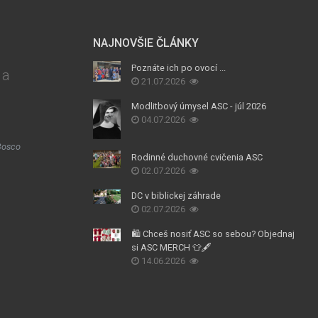
NAJNOVŠIE ČLÁNKY
Poznáte ich po ovocí ...
 a
21.07.2026
Modlitbový úmysel ASC - júl 2026
04.07.2026
Bosco
Rodinné duchovné cvičenia ASC
02.07.2026
DC v biblickej záhrade
02.07.2026
🛍️ Chceš nosiť ASC so sebou? Objednaj
si ASC MERCH 👕🖋️
14.06.2026