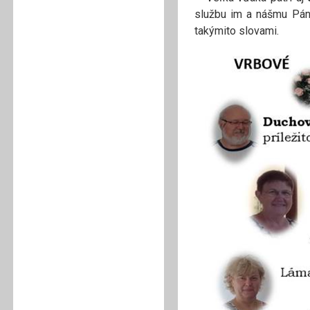
službu im a nášmu Páno
takýmito slovami.