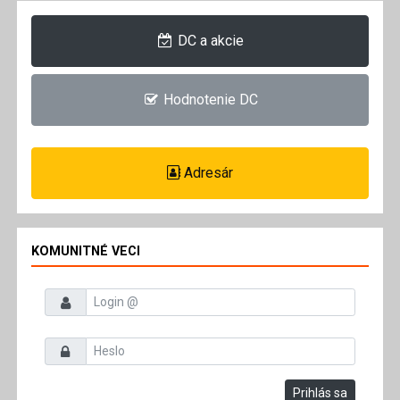
DC a akcie
Hodnotenie DC
Adresár
KOMUNITNÉ VECI
Prihlasovacie meno
Heslo
Prihlás sa