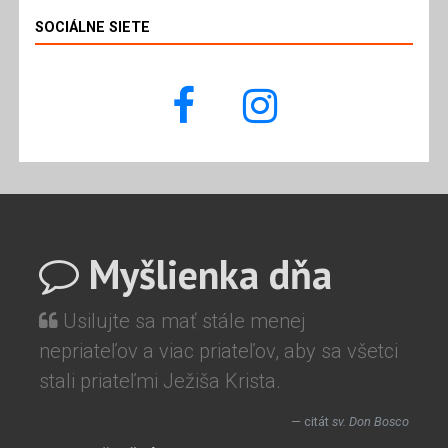
SOCIÁLNE SIETE
Myšlienka dňa
Usilujte sa mať stále menej
nepriateľov a viac priateľov, aby sa všetci
stali priateľmi Ježiša Krista.
citát
sv. Don Bosco