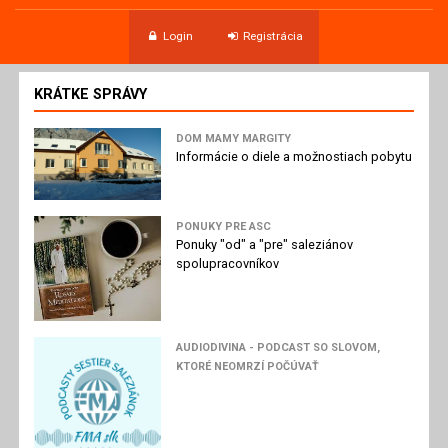
Login
Registrácia
KRÁTKE SPRÁVY
DOM MAMY MARGITY
Informácie o diele a možnostiach pobytu
PONUKY PRE ASC
Ponuky "od" a "pre" saleziánov
spolupracovníkov
AUDIODIVINA - PODCAST SO SLOVOM,
KTORÉ NEOMRZÍ POČÚVAŤ