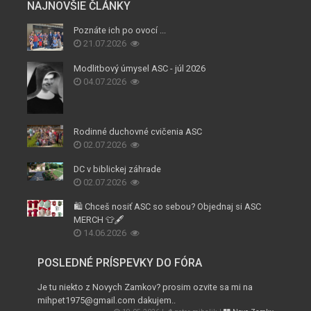
NAJNOVŠIE ČLÁNKY
Poznáte ich po ovocí ...
21.07.2026
Modlitbový úmysel ASC - júl 2026
04.07.2026
Rodinné duchovné cvičenia ASC
02.07.2026
DC v biblickej záhrade
02.07.2026
🛍️ Chceš nosiť ASC so sebou? Objednaj si ASC
MERCH 👕🖋️
14.06.2026
POSLEDNÉ PRÍSPEVKY DO FÓRA
Je tu niekto z Novych Zamkov? prosim ozvite sa mi na
mihpet1975@gmail.com dakujem..