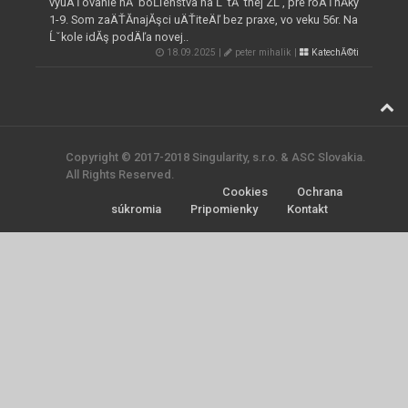
vyuÄŤovanie nĂˇboĹľenstva na ĹˇtĂˇtnej ZĹ , pre roÄŤnĂ­ky
1-9. Som zaÄŤĂ­najĂşci uÄŤiteÄľ bez praxe, vo veku 56r. Na
Ĺˇkole idĂş podÄľa novej..
18.09.2025 |
peter mihalik |
KatechĂ©ti
Copyright © 2017-2018 Singularity, s.r.o. & ASC Slovakia.
All Rights Reserved.
Cookies
Ochrana
súkromia
Pripomienky
Kontakt