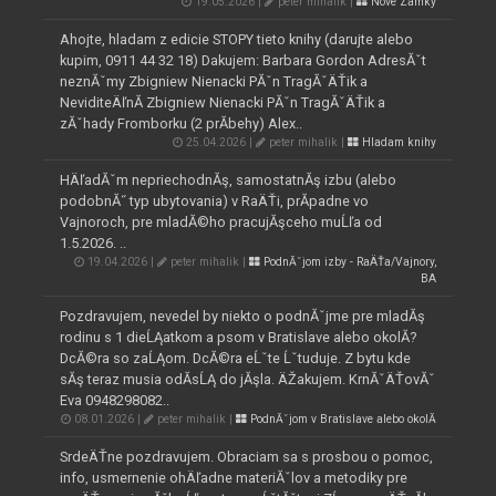
19.05.2026 |
peter mihalik |
Nove Zamky
Ahojte, hladam z edicie STOPY tieto knihy (darujte alebo
kupim, 0911 44 32 18) Dakujem: Barbara Gordon AdresĂˇt
neznĂˇmy Zbigniew Nienacki PĂˇn TragĂˇÄŤik a
NeviditeÄľnĂ­ Zbigniew Nienacki PĂˇn TragĂˇÄŤik a
zĂˇhady Fromborku (2 prĂ­behy) Alex..
25.04.2026 |
peter mihalik |
Hladam knihy
HÄľadĂˇm nepriechodnĂş, samostatnĂş izbu (alebo
podobnĂ˝ typ ubytovania) v RaÄŤi, prĂ­padne vo
Vajnoroch, pre mladĂ©ho pracujĂşceho muĹľa od
1.5.2026. ..
19.04.2026 |
peter mihalik |
PodnĂˇjom izby - RaÄŤa/Vajnory,
BA
Pozdravujem, nevedel by niekto o podnĂˇjme pre mladĂş
rodinu s 1 dieĹĄatkom a psom v Bratislave alebo okolĂ­?
DcĂ©ra so zaĹĄom. DcĂ©ra eĹˇte Ĺˇtuduje. Z bytu kde
sĂş teraz musia odĂ­sĹĄ do jĂşla. ÄŽakujem. KrnĂˇÄŤovĂˇ
Eva 0948298082..
08.01.2026 |
peter mihalik |
PodnĂˇjom v Bratislave alebo okolĂ­
SrdeÄŤne pozdravujem. Obraciam sa s prosbou o pomoc,
info, usmernenie ohÄľadne materiĂˇlov a metodiky pre