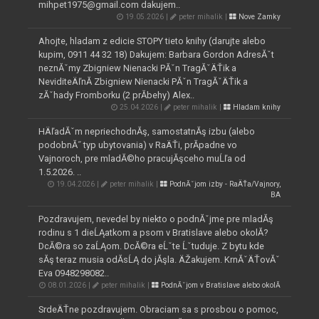
mihpet1975@gmail.com dakujem..
19.05.2026 |
peter mihalik |
Nove Zamky
Ahojte, hladam z edicie STOPY tieto knihy (darujte alebo
kupim, 0911 44 32 18) Dakujem: Barbara Gordon AdresĂˇt
neznĂˇmy Zbigniew Nienacki PĂˇn TragĂˇÄŤik a
NeviditeÄľnĂ­ Zbigniew Nienacki PĂˇn TragĂˇÄŤik a
zĂˇhady Fromborku (2 prĂ­behy) Alex..
25.04.2026 |
peter mihalik |
Hladam knihy
HÄľadĂˇm nepriechodnĂş, samostatnĂş izbu (alebo
podobnĂ˝ typ ubytovania) v RaÄŤi, prĂ­padne vo
Vajnoroch, pre mladĂ©ho pracujĂşceho muĹľa od
1.5.2026. ..
19.04.2026 |
peter mihalik |
PodnĂˇjom izby - RaÄŤa/Vajnory,
BA
Pozdravujem, nevedel by niekto o podnĂˇjme pre mladĂş
rodinu s 1 dieĹĄatkom a psom v Bratislave alebo okolĂ­?
DcĂ©ra so zaĹĄom. DcĂ©ra eĹˇte Ĺˇtuduje. Z bytu kde
sĂş teraz musia odĂ­sĹĄ do jĂşla. ÄŽakujem. KrnĂˇÄŤovĂˇ
Eva 0948298082..
08.01.2026 |
peter mihalik |
PodnĂˇjom v Bratislave alebo okolĂ­
SrdeÄŤne pozdravujem. Obraciam sa s prosbou o pomoc,