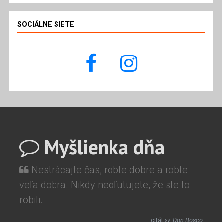
SOCIÁLNE SIETE
Myšlienka dňa
Nestrácajte čas, robte dobre a robte
veľa dobra. Nikdy neoľutujete, že ste to
robili.
citát
sv. Don Bosco