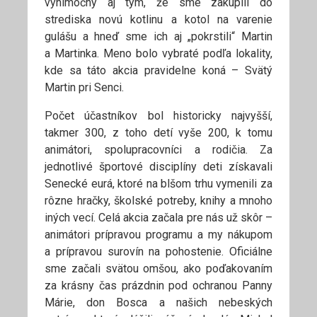
výnimočný aj tým, že sme zakúpili do
strediska novú kotlinu a kotol na varenie
gulášu a hneď sme ich aj „pokrstili“ Martin
a Martinka. Meno bolo vybraté podľa lokality,
kde sa táto akcia pravidelne koná – Svätý
Martin pri Senci.
Počet účastníkov bol historicky najvyšší,
takmer 300, z toho detí vyše 200, k tomu
animátori, spolupracovníci a rodičia. Za
jednotlivé športové disciplíny deti získavali
Senecké eurá, ktoré na blšom trhu vymenili za
rôzne hračky, školské potreby, knihy a mnoho
iných vecí. Celá akcia začala pre nás už skôr –
animátori prípravou programu a my nákupom
a prípravou surovín na pohostenie. Oficiálne
sme začali svätou omšou, ako poďakovaním
za krásny čas prázdnin pod ochranou Panny
Márie, don Bosca a našich nebeských