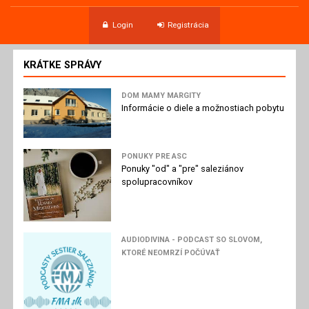
Login
Registrácia
KRÁTKE SPRÁVY
DOM MAMY MARGITY
Informácie o diele a možnostiach pobytu
PONUKY PRE ASC
Ponuky "od" a "pre" saleziánov
spolupracovníkov
AUDIODIVINA - PODCAST SO SLOVOM,
KTORÉ NEOMRZÍ POČÚVAŤ