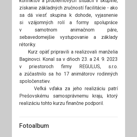
konfliktov a problémových situácií v skupine,
získanie základných zručností facilitácie - ako
sa dá viesť skupina k dohode, vyjasnenie
si vzájomných rolí a formy spolupráce
v samotnom animačnom páre,
sebavedomejšie vystupovanie a základy
rétoriky.
Kurz opäť pripravili a realizovali manželia
Baginovci. Konal sa v dňoch 23. a 24. 9. 2023
v priestoroch firmy REGULUS, s.r.o.
a zúčastnilo sa ho 17 animátorov rodinných
spoločenstiev.
Veľká vďaka za jeho realizáciu patrí
Prešovskému samosprávnemu kraju, ktorý
realizáciu tohto kurzu finančne podporil.
Fotoalbum