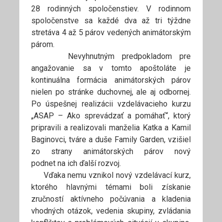
28 rodinných spoločenstiev. V rodinnom
spoločenstve sa každé dva až tri týždne
stretáva 4 až 5 párov vedených animátorským
párom.
Nevyhnutným predpokladom pre
angažovanie sa v tomto apoštoláte je
kontinuálna formácia animátorských párov
nielen po stránke duchovnej, ale aj odbornej.
Po úspešnej realizácii vzdelávacieho kurzu
„ASAP – Ako sprevádzať a pomáhať“, ktorý
pripravili a realizovali manželia Katka a Kamil
Baginovci, tváre a duše Family Garden, vzišiel
zo strany animátorských párov nový
podnet na ich ďalší rozvoj.
Vďaka nemu vznikol nový vzdelávací kurz,
ktorého hlavnými témami boli získanie
zručností aktívneho počúvania a kladenia
vhodných otázok, vedenia skupiny, zvládania