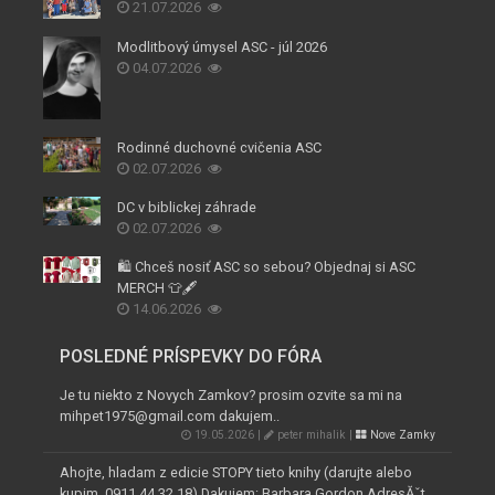
21.07.2026
Modlitbový úmysel ASC - júl 2026
04.07.2026
Rodinné duchovné cvičenia ASC
02.07.2026
DC v biblickej záhrade
02.07.2026
🛍️ Chceš nosiť ASC so sebou? Objednaj si ASC
MERCH 👕🖋️
14.06.2026
POSLEDNÉ PRÍSPEVKY DO FÓRA
Je tu niekto z Novych Zamkov? prosim ozvite sa mi na
mihpet1975@gmail.com dakujem..
19.05.2026 |
peter mihalik |
Nove Zamky
Ahojte, hladam z edicie STOPY tieto knihy (darujte alebo
kupim, 0911 44 32 18) Dakujem: Barbara Gordon AdresĂˇt