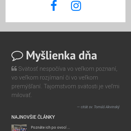
Myšlienka dňa
Svätosť nespočíva vo veľkom poznaní,
vo veľkom rozjímaní či vo veľkom
premýšľaní. Tajomstvom svätosti je veľmi
milovať.
citát
sv. Tomáš Akvinský
NAJNOVŠIE ČLÁNKY
Poznáte ich po ovocí ...