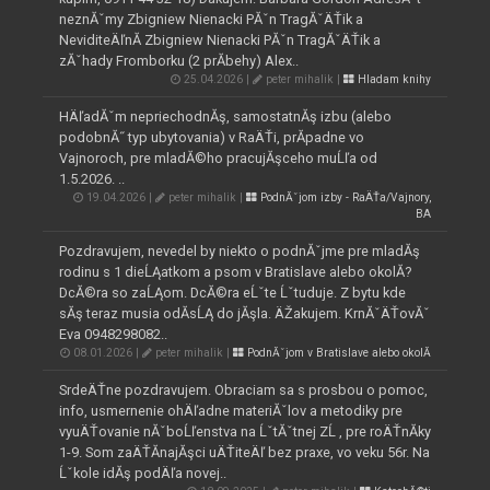
neznĂˇmy Zbigniew Nienacki PĂˇn TragĂˇÄŤik a
NeviditeÄľnĂ­ Zbigniew Nienacki PĂˇn TragĂˇÄŤik a
zĂˇhady Fromborku (2 prĂ­behy) Alex..
25.04.2026 |
peter mihalik |
Hladam knihy
HÄľadĂˇm nepriechodnĂş, samostatnĂş izbu (alebo
podobnĂ˝ typ ubytovania) v RaÄŤi, prĂ­padne vo
Vajnoroch, pre mladĂ©ho pracujĂşceho muĹľa od
1.5.2026. ..
19.04.2026 |
peter mihalik |
PodnĂˇjom izby - RaÄŤa/Vajnory,
BA
Pozdravujem, nevedel by niekto o podnĂˇjme pre mladĂş
rodinu s 1 dieĹĄatkom a psom v Bratislave alebo okolĂ­?
DcĂ©ra so zaĹĄom. DcĂ©ra eĹˇte Ĺˇtuduje. Z bytu kde
sĂş teraz musia odĂ­sĹĄ do jĂşla. ÄŽakujem. KrnĂˇÄŤovĂˇ
Eva 0948298082..
08.01.2026 |
peter mihalik |
PodnĂˇjom v Bratislave alebo okolĂ­
SrdeÄŤne pozdravujem. Obraciam sa s prosbou o pomoc,
info, usmernenie ohÄľadne materiĂˇlov a metodiky pre
vyuÄŤovanie nĂˇboĹľenstva na ĹˇtĂˇtnej ZĹ , pre roÄŤnĂ­ky
1-9. Som zaÄŤĂ­najĂşci uÄŤiteÄľ bez praxe, vo veku 56r. Na
Ĺˇkole idĂş podÄľa novej..