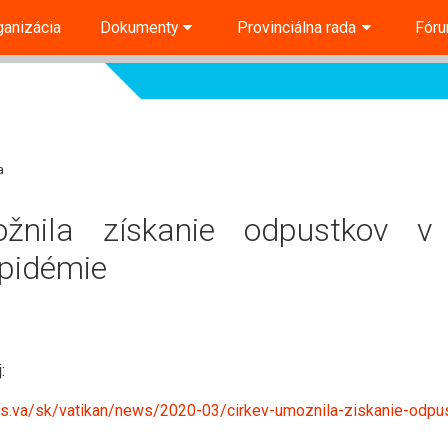
ganizácia
Dokumenty
Provinciálna rada
Fór
a
žnila získanie odpustkov v
epidémie
j:
s.va/sk/vatikan/news/2020-03/cirkev-umoznila-ziskanie-odpus