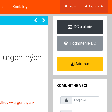
um
Kontakty
Login
Registrácia
DC a akcie
Hodnotenie DC
 urgentných
Adresár
KOMUNITNÉ VECI
Prihlasovacie meno
tkov-v-urgentnych-