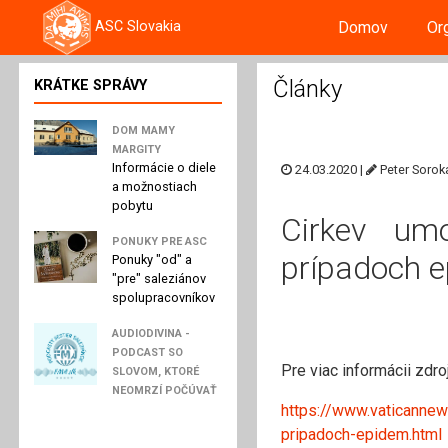
Domov
Or
ASC Slovakia
Články
KRÁTKE SPRÁVY
DOM MAMY
MARGITY
Informácie o diele
24.03.2020 |
Peter Sorok
a možnostiach
pobytu
Cirkev umo
PONUKY PRE ASC
prípadoch 
Ponuky "od" a
"pre" saleziánov
spolupracovníkov
AUDIODIVINA -
PODCAST SO
Pre viac informácii zdro
SLOVOM, KTORÉ
NEOMRZÍ POČÚVAŤ
https://www.vaticannew
pripadoch-epidem.html