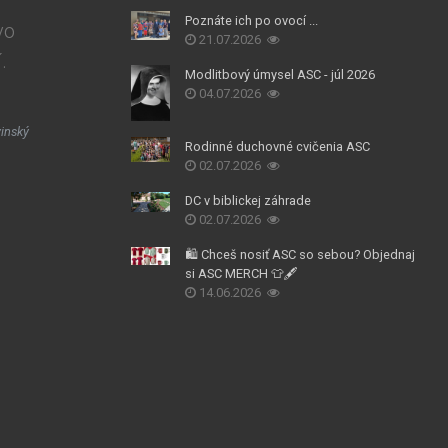
Poznáte ich po ovocí ...
vo
21.07.2026
.
Modlitbový úmysel ASC - júl 2026
04.07.2026
inský
Rodinné duchovné cvičenia ASC
02.07.2026
DC v biblickej záhrade
02.07.2026
🛍️ Chceš nosiť ASC so sebou? Objednaj
si ASC MERCH 👕🖋️
14.06.2026