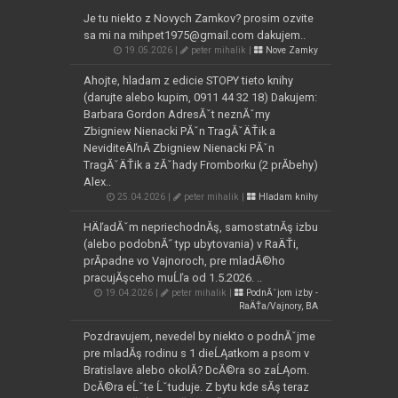
Je tu niekto z Novych Zamkov? prosim ozvite
sa mi na mihpet1975@gmail.com dakujem..
19.05.2026 |
peter mihalik |
Nove Zamky
Ahojte, hladam z edicie STOPY tieto knihy
(darujte alebo kupim, 0911 44 32 18) Dakujem:
Barbara Gordon AdresĂˇt neznĂˇmy
Zbigniew Nienacki PĂˇn TragĂˇÄŤik a
NeviditeÄľnĂ­ Zbigniew Nienacki PĂˇn
TragĂˇÄŤik a zĂˇhady Fromborku (2 prĂ­behy)
Alex..
25.04.2026 |
peter mihalik |
Hladam knihy
HÄľadĂˇm nepriechodnĂş, samostatnĂş izbu
(alebo podobnĂ˝ typ ubytovania) v RaÄŤi,
prĂ­padne vo Vajnoroch, pre mladĂ©ho
pracujĂşceho muĹľa od 1.5.2026. ..
19.04.2026 |
peter mihalik |
PodnĂˇjom izby -
RaÄŤa/Vajnory, BA
Pozdravujem, nevedel by niekto o podnĂˇjme
pre mladĂş rodinu s 1 dieĹĄatkom a psom v
Bratislave alebo okolĂ­? DcĂ©ra so zaĹĄom.
DcĂ©ra eĹˇte Ĺˇtuduje. Z bytu kde sĂş teraz