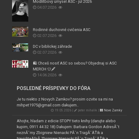
Modlitbový úmysel ASC - júl 2026
04.07.2026
Rodinné duchovné cvičenia ASC
02.07.2026
DC v biblickej záhrade
02.07.2026
🛍️ Chceš nosiť ASC so sebou? Objednaj si ASC
MERCH 👕🖋️
14.06.2026
POSLEDNÉ PRÍSPEVKY DO FÓRA
Je tu niekto z Novych Zamkov? prosim ozvite sa mi na
mihpet1975@gmail.com dakujem..
19.05.2026 |
peter mihalik |
Nove Zamky
Ahojte, hladam z edicie STOPY tieto knihy (darujte alebo
kupim, 0911 44 32 18) Dakujem: Barbara Gordon AdresĂˇt
neznĂˇmy Zbigniew Nienacki PĂˇn TragĂˇÄŤik a
NeviditeÄľnĂ­ Zbigniew Nienacki PĂˇn TragĂˇÄŤik a