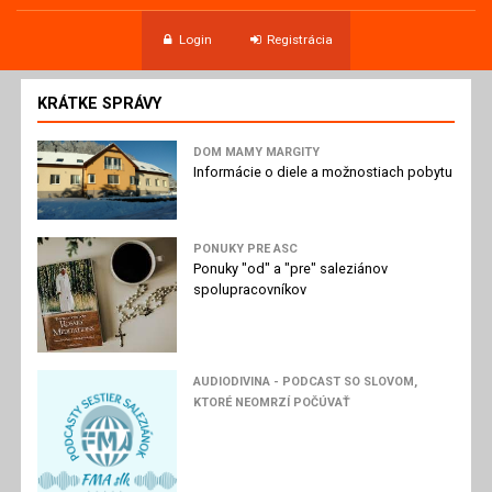
Login
Registrácia
KRÁTKE SPRÁVY
DOM MAMY MARGITY
Informácie o diele a možnostiach pobytu
PONUKY PRE ASC
Ponuky "od" a "pre" saleziánov
spolupracovníkov
AUDIODIVINA - PODCAST SO SLOVOM,
KTORÉ NEOMRZÍ POČÚVAŤ