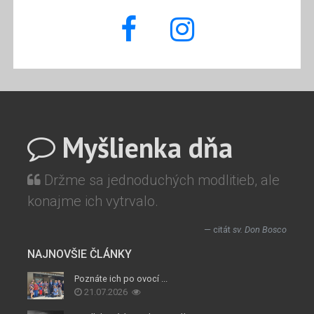
Myšlienka dňa
Držme sa jednoduchých modlitieb, ale
konajme ich vytrvalo.
citát
sv. Don Bosco
NAJNOVŠIE ČLÁNKY
Poznáte ich po ovocí ...
21.07.2026