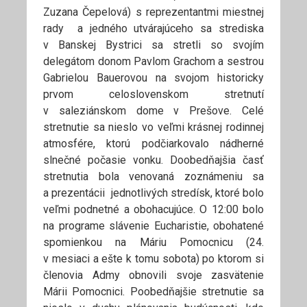
Zuzana Čepelová) s reprezentantmi miestnej
rady a jedného utvárajúceho sa strediska
v Banskej Bystrici sa stretli so svojím
delegátom donom Pavlom Grachom a sestrou
Gabrielou Bauerovou na svojom historicky
prvom celoslovenskom stretnutí
v saleziánskom dome v Prešove. Celé
stretnutie sa nieslo vo veľmi krásnej rodinnej
atmosfére, ktorú podčiarkovalo nádherné
slnečné počasie vonku. Doobedňajšia časť
stretnutia bola venovaná zoznámeniu sa
a prezentácii jednotlivých stredísk, ktoré bolo
veľmi podnetné a obohacujúce. O 12:00 bolo
na programe slávenie Eucharistie, obohatené
spomienkou na Máriu Pomocnicu (24.
v mesiaci a ešte k tomu sobota) po ktorom si
členovia Admy obnovili svoje zasvätenie
Márii Pomocnici. Poobedňajšie stretnutie sa