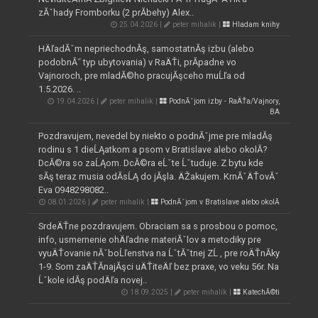
zĂˇhady Fromborku (2 prĂ­behy) Alex..
25.04.2026 |
peter mihalik |
Hladam knihy
HÄľadĂˇm nepriechodnĂş, samostatnĂş izbu (alebo
podobnĂ˝ typ ubytovania) v RaÄŤi, prĂ­padne vo
Vajnoroch, pre mladĂ©ho pracujĂşceho muĹľa od
1.5.2026. ..
19.04.2026 |
peter mihalik |
PodnĂˇjom izby - RaÄŤa/Vajnory,
BA
Pozdravujem, nevedel by niekto o podnĂˇjme pre mladĂş
rodinu s 1 dieĹĄatkom a psom v Bratislave alebo okolĂ­?
DcĂ©ra so zaĹĄom. DcĂ©ra eĹˇte Ĺˇtuduje. Z bytu kde
sĂş teraz musia odĂ­sĹĄ do jĂşla. ÄŽakujem. KrnĂˇÄŤovĂˇ
Eva 0948298082..
08.01.2026 |
peter mihalik |
PodnĂˇjom v Bratislave alebo okolĂ­
SrdeÄŤne pozdravujem. Obraciam sa s prosbou o pomoc,
info, usmernenie ohÄľadne materiĂˇlov a metodiky pre
vyuÄŤovanie nĂˇboĹľenstva na ĹˇtĂˇtnej ZĹ , pre roÄŤnĂ­ky
1-9. Som zaÄŤĂ­najĂşci uÄŤiteÄľ bez praxe, vo veku 56r. Na
Ĺˇkole idĂş podÄľa novej..
18.09.2025 |
peter mihalik |
KatechĂ©ti