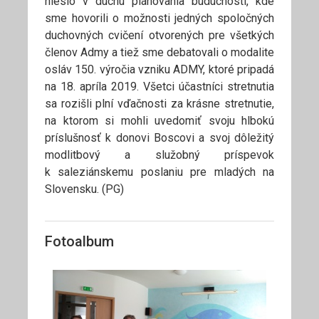
nieslo v duchu plánovania budúcnosti, kde
sme hovorili o možnosti jedných spoločných
duchovných cvičení otvorených pre všetkých
členov Admy a tiež sme debatovali o modalite
osláv 150. výročia vzniku ADMY, ktoré pripadá
na 18. apríla 2019. Všetci účastníci stretnutia
sa rozišli plní vďačnosti za krásne stretnutie,
na ktorom si mohli uvedomiť svoju hlbokú
príslušnosť k donovi Boscovi a svoj dôležitý
modlitbový a služobný príspevok
k saleziánskemu poslaniu pre mladých na
Slovensku. (PG)
Fotoalbum