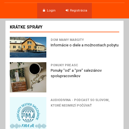
Login
Registrácia
KRÁTKE SPRÁVY
DOM MAMY MARGITY
Informácie o diele a možnostiach pobytu
PONUKY PRE ASC
Ponuky "od" a "pre" saleziánov
spolupracovníkov
AUDIODIVINA - PODCAST SO SLOVOM,
KTORÉ NEOMRZÍ POČÚVAŤ