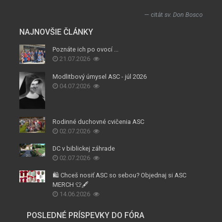
citát
sv. Don Bosco
NAJNOVŠIE ČLÁNKY
Poznáte ich po ovocí ...
21.07.2026
Modlitbový úmysel ASC - júl 2026
04.07.2026
Rodinné duchovné cvičenia ASC
02.07.2026
DC v biblickej záhrade
02.07.2026
🛍️ Chceš nosiť ASC so sebou? Objednaj si ASC
MERCH 👕🖋️
14.06.2026
POSLEDNÉ PRÍSPEVKY DO FÓRA