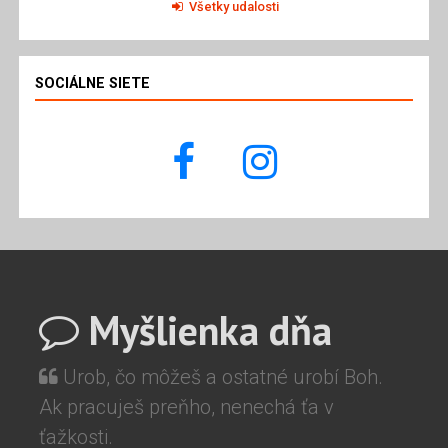
Všetky udalosti
SOCIÁLNE SIETE
Myšlienka dňa
Urob, čo môžeš a ostatné urobí Boh.
Ak pracuješ preňho, nenechá ťa v
ťažkosti.