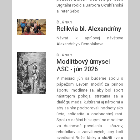
Digitálni rodičia Barbora Okruhľanská
a Peter Šebo.
ČLÁNKY
Relikvia bl. Alexandríny
Návrat k aprílovej návšteve
Alexandríny v Bernolákove.
ČLÁNKY
Modlitbový úmysel
ASC - jún 2026
V mesiaci jún sa budeme spolu s
pápežom Levom modliť za prínos
športu: modlime sa, aby bol šport
nástrojom pokoja, stretania sa a
dialógu medzi kultúrami aj národmi a
aby sa ním podporovali hodnoty ako
úcta, solidarita a osobnostný rast.
Spolu s našimi biskupmi sa modlime
za duchovné povolania -- kňazov,
rehoľníkov a zasvätených, aby boli
svedkami Božej lásky a slúžili svetu