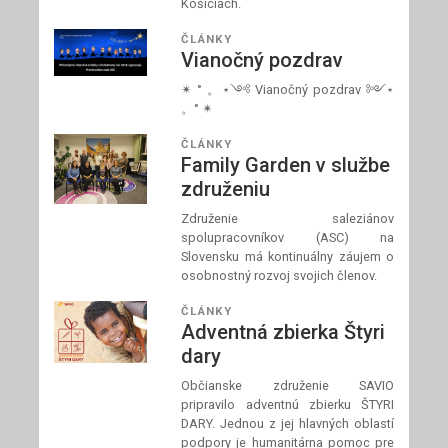
Košiciach.
ČLÁNKY
Vianočný pozdrav
✴ ° 。⋆༺ Vianočný pozdrav ༻⋆
。° ✴
ČLÁNKY
Family Garden v službe
združeniu
Združenie saleziánov
spolupracovníkov (ASC) na
Slovensku má kontinuálny záujem o
osobnostný rozvoj svojich členov.
ČLÁNKY
Adventná zbierka Štyri
dary
Občianske združenie SAVIO
pripravilo adventnú zbierku ŠTYRI
DARY. Jednou z jej hlavných oblastí
podpory je humanitárna pomoc pre