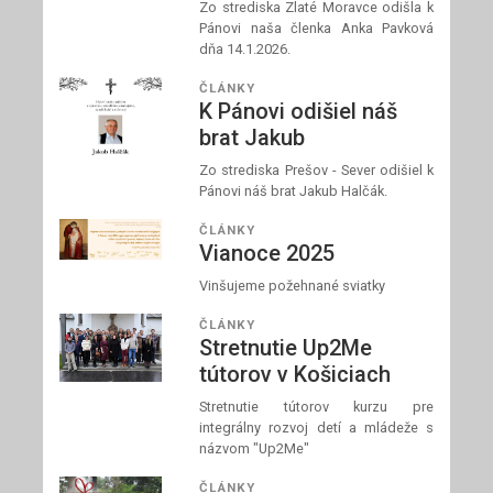
Zo strediska Zlaté Moravce odišla k
Pánovi naša členka Anka Pavková
dňa 14.1.2026.
ČLÁNKY
K Pánovi odišiel náš
brat Jakub
Zo strediska Prešov - Sever odišiel k
Pánovi náš brat Jakub Halčák.
ČLÁNKY
Vianoce 2025
Vinšujeme požehnané sviatky
ČLÁNKY
Stretnutie Up2Me
tútorov v Košiciach
Stretnutie tútorov kurzu pre
integrálny rozvoj detí a mládeže s
názvom "Up2Me"
ČLÁNKY