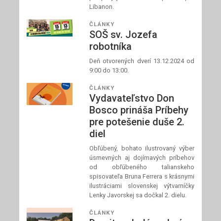
Libanon.
ČLÁNKY
SOŠ sv. Jozefa
robotníka
Deň otvorených dverí 13.12.2024 od
9:00 do 13:00.
ČLÁNKY
Vydavateľstvo Don
Bosco prináša Príbehy
pre potešenie duše 2.
diel
Obľúbený, bohato ilustrovaný výber
úsmevných aj dojímavých príbehov
od obľúbeného talianskeho
spisovateľa Bruna Ferrera s krásnymi
ilustráciami slovenskej výtvarníčky
Lenky Javorskej sa dočkal 2. dielu.
ČLÁNKY