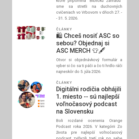
ktoré pripomína "Biblickú záhradu"
sme sa stretli na duchovných
cvičeniach vo Vrbovom v dňoch 27. -
- 31. 5. 2026.
ČLÁNKY
🛍️ Chceš nosiť ASC so
sebou? Objednaj si
ASC MERCH 👕🖋️
Otvor si objednávkový formulár a
vyber si čo sa ti páči a čo ti hrdlo ráči
najneskôr do 5. júla 2026.
ČLÁNKY
Digitálni rodičia obhájili
1. miesto -- sú najlepší
voľnočasový podcast
na Slovensku
Boli rozdané ocenenia Orange
Podcast roka 2026. V kategórii Zo
života pre najlepší voľnočasový
podcast zvíťazili tretí rok po sebe