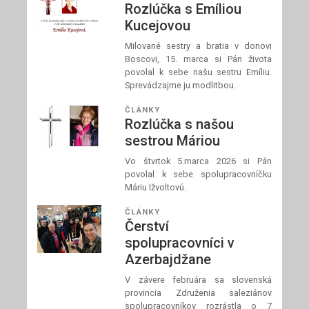
Rozlúčka s Emíliou
Kucejovou
Milované sestry a bratia v donovi
Boscovi, 15. marca si Pán života
povolal k sebe našu sestru Emíliu.
Sprevádzajme ju modlitbou.
ČLÁNKY
Rozlúčka s našou
sestrou Máriou
Vo štvrtok 5.marca 2026 si Pán
povolal k sebe spolupracovníčku
Máriu Ižvoltovú.
ČLÁNKY
Čerství
spolupracovníci v
Azerbajdžane
V závere februára sa slovenská
provincia Združenia saleziánov
spolupracovníkov rozrástla o 7