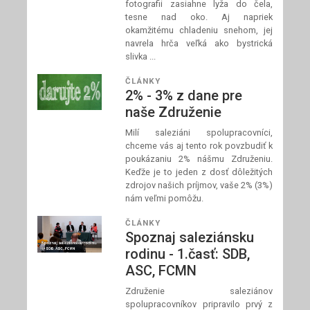
fotografii zasiahne lyža do čela,
tesne nad oko. Aj napriek
okamžitému chladeniu snehom, jej
navrela hrča veľká ako bystrická
slivka ...
ČLÁNKY
2% - 3% z dane pre
naše Združenie
Milí saleziáni spolupracovníci,
chceme vás aj tento rok povzbudiť k
poukázaniu 2% nášmu Združeniu.
Keďže je to jeden z dosť dôležitých
zdrojov našich príjmov, vaše 2% (3%)
nám veľmi pomôžu.
ČLÁNKY
Spoznaj saleziánsku
rodinu - 1.časť: SDB,
ASC, FCMN
Združenie saleziánov
spolupracovníkov pripravilo prvý z