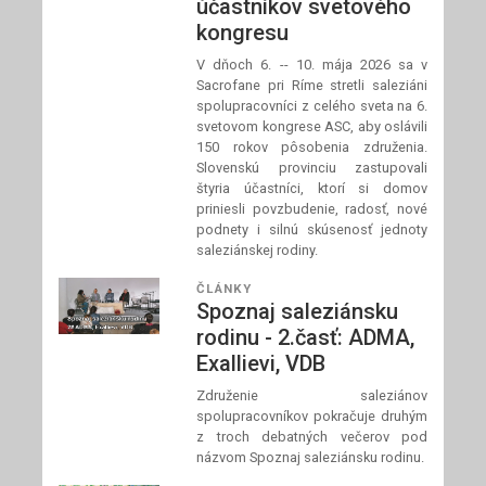
účastníkov svetového
kongresu
V dňoch 6. -- 10. mája 2026 sa v
Sacrofane pri Ríme stretli saleziáni
spolupracovníci z celého sveta na 6.
svetovom kongrese ASC, aby oslávili
150 rokov pôsobenia združenia.
Slovenskú provinciu zastupovali
štyria účastníci, ktorí si domov
priniesli povzbudenie, radosť, nové
podnety i silnú skúsenosť jednoty
saleziánskej rodiny.
ČLÁNKY
Spoznaj saleziánsku
rodinu - 2.časť: ADMA,
Exallievi, VDB
Združenie saleziánov
spolupracovníkov pokračuje druhým
z troch debatných večerov pod
názvom Spoznaj saleziánsku rodinu.