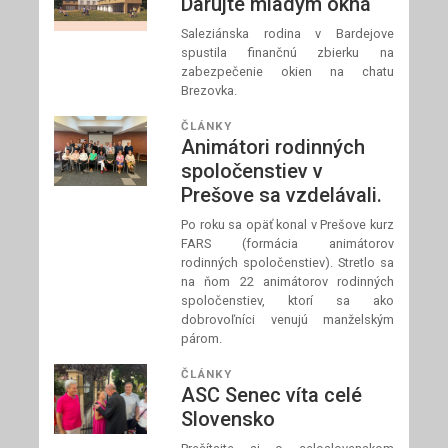
Darujte mladým okná
Saleziánska rodina v Bardejove
spustila finančnú zbierku na
zabezpečenie okien na chatu
Brezovka.
ČLÁNKY
Animátori rodinných
spoločenstiev v
Prešove sa vzdelávali.
Po roku sa opäť konal v Prešove kurz
FARS (formácia animátorov
rodinných spoločenstiev). Stretlo sa
na ňom 22 animátorov rodinných
spoločenstiev, ktorí sa ako
dobrovoľníci venujú manželským
párom.
ČLÁNKY
ASC Senec víta celé
Slovensko