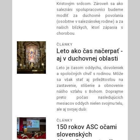
Kristovým srdcom. Zároveň sa ako
saleziáni spolupracovníci budeme
modliť za duchovné povolania
(osobitne v saleziánskej rodine) a za
našich blízkych, ktorí zápasia s
chorobou.
ČLÁNKY
Leto ako čas načerpať -
aj v duchovnej oblasti
Leto je časom oddychu, dovoleniek
a spoločných chvíľ s rodinou. Môže
sa však stať aj príležitosťou na
zastavenie, stíšenie a obnovenie
nášho vzťahu s Bohom. Doprajme
preto počas nasledujúcich
mesiacov oddych nielen svojmu telu,
ale aj svojej duši.
ČLÁNKY
150 rokov ASC očami
slovenských