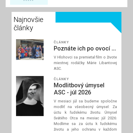
spolupracovníci
modliť za požehnané
Najnovšie
a dobre prežité letné
dni a za našich
články
blízkych, ktorí
zápasia s chorobou.
ČLÁNKY
Poznáte ich po ovocí ...
V Hlohovci sa premietal film o živote
Prečítaj si článok
miestnej rodáčky Márie Libantovej
ASC.
ČLÁNKY
Modlitbový úmysel
ASC - júl 2026
V mesiaci júl sa budeme spoločne
modliť na všeobecný úmysel: Za
úctu k ľudskému životu. Úmysel
Svätého Otca na mesiac júl 2026:
Modlime sa za úctu k ľudskému
životu a jeho ochranu v každom