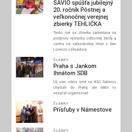
SAVIO spúšťa jubilejný
20. ročník Pôstnej a
veľkonočnej verejnej
zbierky TEHLIČKA
Tento rok sa zbierka zameriava na
podporu výstavby odbornej školy a
centra na saleziánskej misii v San
Lorenzo v Ekvádore.
ČLÁNKY
Praha s Jankom
Ihnátom SDB
Už viac rokov sme sa ASC Sabinov
chystali do Prahy, ale nikto to
nezačal organizovať.
ČLÁNKY
Prísľuby v Námestove
ČLÁNKY