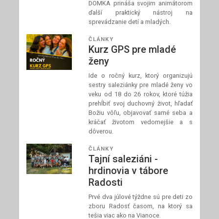
DOMKA prináša svojim animátorom
ďalší praktický nástroj na
sprevádzanie detí a mladých.
ČLÁNKY
Kurz GPS pre mladé
ženy
Ide o ročný kurz, ktorý organizujú
sestry saleziánky pre mladé ženy vo
veku od 18 do 26 rokov, ktoré túžia
prehĺbiť svoj duchovný život, hľadať
Božiu vôľu, objavovať samé seba a
kráčať životom vedomejšie a s
dôverou.
ČLÁNKY
Tajní saleziáni -
hrdinovia v tábore
Radosti
Prvé dva júlové týždne sú pre deti zo
zboru Radosť časom, na ktorý sa
tešia viac ako na Vianoce.