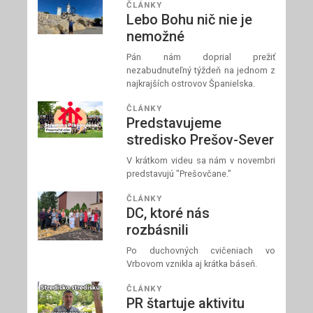
ČLÁNKY
Lebo Bohu nič nie je
nemožné
Pán nám doprial prežiť
nezabudnuteľný týždeň na jednom z
najkrajších ostrovov Španielska.
ČLÁNKY
Predstavujeme
stredisko Prešov-Sever
V krátkom videu sa nám v novembri
predstavujú "Prešovčane."
ČLÁNKY
DC, ktoré nás
rozbásnili
Po duchovných cvičeniach vo
Vrbovom vznikla aj krátka báseň.
ČLÁNKY
PR štartuje aktivitu