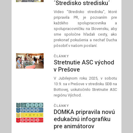
´Stredisko stredisku´
Video "Stredisko stredisku", ktoré
pripravila PR, je pozvaním pre
každého spolupracovníka a
spolupracovníčku na Slovensku, aby
sme spoločne hľadali cesty, ako
prekonať pokušenia a nechať Ducha
pôsobiť v našom poslaní.
ČLÁNKY
Stretnutie ASC východ
v Prešove
V Jubilejnom roku 2025, v sobotu
13.9. sa v Prešove v stredisku SDB na
Bottovej, uskutočnilo Stretnutie ASC
regiónu Východ.
ČLÁNKY
DOMKA pripravila novú
edukačnú infografiku
pre animátorov