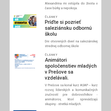
Alexandrina mi vstúpila do života v
čase búrky a nepokoja.
ČLÁNKY
Príďte si pozrieť
saleziánsku odbornú
školu
Dni otvorených dverí na saleziánskej
strednej odbornej škole
ČLÁNKY
Animátori
spoločenstiev mladých
v Prešove sa
vzdelávali.
V Prešove sa konal kurz ASAP -- kurz
rozvoj líderských a komunikačných
zručností pre dobrovoľníkov -
animátorov, ktorí sprevádzajú
skupiny - stretká mladých.