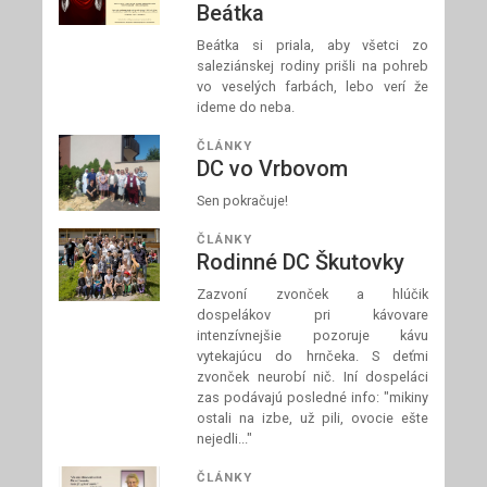
Beátka
Beátka si priala, aby všetci zo
saleziánskej rodiny prišli na pohreb
vo veselých farbách, lebo verí že
ideme do neba.
ČLÁNKY
DC vo Vrbovom
Sen pokračuje!
ČLÁNKY
Rodinné DC Škutovky
Zazvoní zvonček a hlúčik
dospelákov pri kávovare
intenzívnejšie pozoruje kávu
vytekajúcu do hrnčeka. S deťmi
zvonček neurobí nič. Iní dospeláci
zas podávajú posledné info: "mikiny
ostali na izbe, už pili, ovocie ešte
nejedli..."
ČLÁNKY