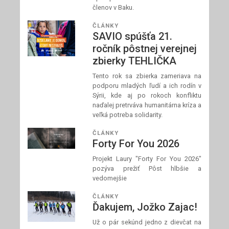
členov v Baku.
ČLÁNKY
SAVIO spúšťa 21.
ročník pôstnej verejnej
zbierky TEHLIČKA
Tento rok sa zbierka zameriava na
podporu mladých ľudí a ich rodín v
Sýrii, kde aj po rokoch konfliktu
naďalej pretrváva humanitárna kríza a
veľká potreba solidarity.
ČLÁNKY
Forty For You 2026
Projekt Laury "Forty For You 2026"
pozýva prežiť Pôst hlbšie a
vedomejšie
ČLÁNKY
Ďakujem, Jožko Zajac!
Už o pár sekúnd jedno z dievčat na