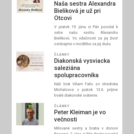
Naša sestra Alexandra
Bieliková je už pri
Otcovi
V piatok 19. júna si Pán povolal k
sebe našu sestru Alexandru
Bielikovú. Vo vďačnosti za jej život
ostávajme v modlitbe za jej dušu.
ČLÁNKY
Diakonská vysviacka
saleziána
spolupracovníka
Náš brat Viliam Falis zo strediska
Michalovce v piatok 13.6. príjme
trvalé diakonské svätenie.
ČLÁNKY
Peter Kleiman je vo
večnosti
Milované sestry a bratia v donovi
Boscovi, 2. júna si Pán života povolal