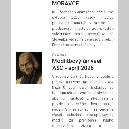
MORAVCE
Ku formačno-animačnej téme od
októbra 2025 každý mesiac
pridávame materiál v ktorom sa
predstavuje niektoré zo stredísk
saleziánov spolupracovníkov na
Slovenku. Video nájdete vždy v sekcii
Formačno-animačné témy.
ČLÁNKY
Modlitbový úmysel
ASC - apríl 2026
V mesiaci apríl sa budeme spolu s
pápežom Levom modliť za kňazov v
kríze. Úmysel našich biskupov: za
ľudí žijúcich na periférii spoločnosti,
aby ich Kristovo zmŕtvychvstanie
pozdvihlo k väčšej dôstojnosti a
nádeji. V mesiaci apríl sa budeme
všetci saleziáni spolupracovníci
modliť za prehĺbenie nášho
duchovného života a za