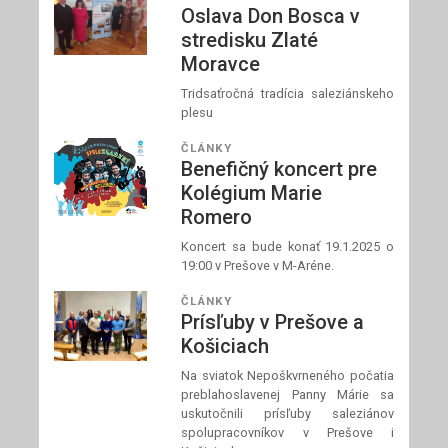
Oslava Don Bosca v
stredisku Zlaté
Moravce
Tridsaťročná tradícia saleziánskeho
plesu
ČLÁNKY
Benefičný koncert pre
Kolégium Marie
Romero
Koncert sa bude konať 19.1.2025 o
19:00 v Prešove v M-Aréne.
ČLÁNKY
Prísľuby v Prešove a
Košiciach
Na sviatok Nepoškvrneného počatia
preblahoslavenej Panny Márie sa
uskutočnili prísľuby saleziánov
spolupracovníkov v Prešove i