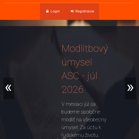
Login
Registrácia
Modlitbový
úmysel
ASC - júl
«
»
2026
V mesiaci júl sa
budeme spoločne
modliť na všeobecný
úmysel: Za úctu k
ľudskému životu.