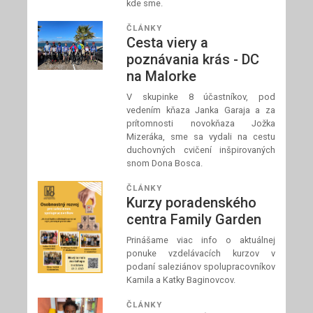
kde sme.
ČLÁNKY
Cesta viery a
poznávania krás - DC
na Malorke
V skupinke 8 účastníkov, pod
vedením kňaza Janka Garaja a za
prítomnosti novokňaza Jožka
Mizeráka, sme sa vydali na cestu
duchovných cvičení inšpirovaných
snom Dona Bosca.
ČLÁNKY
Kurzy poradenského
centra Family Garden
Prinášame viac info o aktuálnej
ponuke vzdelávacích kurzov v
podaní saleziánov spolupracovníkov
Kamila a Katky Baginovcov.
ČLÁNKY