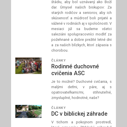
štádiu, aby bol uznávaný ako Boží
dar. Úmysel našich biskupov: Za
starých rodičov a seniorov, aby ich
skúsenosť a múdrosť boli prijaté a
vážené v rodinách aj v spoločnosti. V
mesiaci júl sa budeme všetci
saleziáni spolupracovníci modliť za
požehnané a dobre prežité letné dni
a za našich blízkych, ktorí zápasia s
chorobou.
ČLÁNKY
Rodinné duchovné
cvičenia ASC
Je to možné? Duchovné cvičania, s
malými deťmi, v páre, aj s
opatrovateľkami/mi, stihnuteľné,
zmysluplné, hodnotné, naše?
ČLÁNKY
DC v biblickej záhrade
V tichom a pokojnom prostredí,