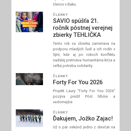
členov v Baku.
ČLÁNKY
SAVIO spúšťa 21.
ročník pôstnej verejnej
zbierky TEHLIČKA
Tento rok sa zbierka zameriava na
podporu mladých ľudí a ich rodín v
Sýrii, kde aj po rokoch konfliktu
naďalej pretrváva humanitárna kríza a
veľká potreba solidarity.
ČLÁNKY
Forty For You 2026
Projekt Laury "Forty For You 2026"
pozýva prežiť Pôst hlbšie a
vedomejšie
ČLÁNKY
Ďakujem, Jožko Zajac!
Už o pár sekúnd jedno z dievčat na