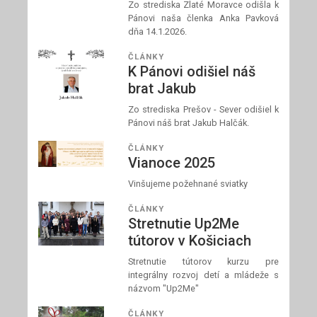
Zo strediska Zlaté Moravce odišla k
Pánovi naša členka Anka Pavková
dňa 14.1.2026.
ČLÁNKY
K Pánovi odišiel náš
brat Jakub
Zo strediska Prešov - Sever odišiel k
Pánovi náš brat Jakub Halčák.
ČLÁNKY
Vianoce 2025
Vinšujeme požehnané sviatky
ČLÁNKY
Stretnutie Up2Me
tútorov v Košiciach
Stretnutie tútorov kurzu pre
integrálny rozvoj detí a mládeže s
názvom "Up2Me"
ČLÁNKY