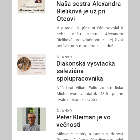
Naša sestra Alexandra
Bieliková je už pri
Otcovi
V piatok 19. júna si Pán povolal k
sebe našu sestru Alexandru
Bielikovú. Vo vďačnosti za jej život
ostávajme v modlitbe za jej dušu.
ČLÁNKY
Diakonská vysviacka
saleziána
spolupracovníka
Náš brat Viliam Falis zo strediska
Michalovce v piatok 13.6. príjme
trvalé diakonské svätenie.
ČLÁNKY
Peter Kleiman je vo
večnosti
Milované sestry a bratia v donovi
Boscovi, 2. júna si Pán života povolal