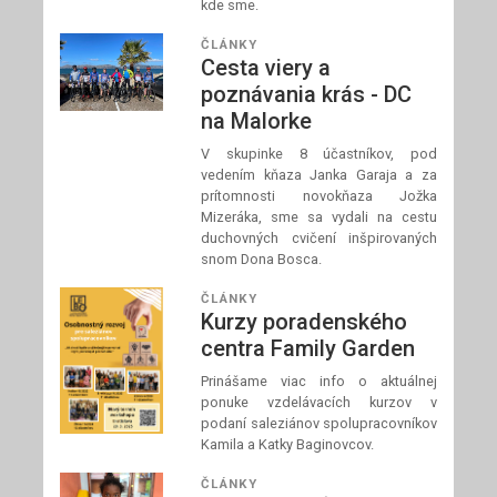
kde sme.
ČLÁNKY
Cesta viery a
poznávania krás - DC
na Malorke
V skupinke 8 účastníkov, pod
vedením kňaza Janka Garaja a za
prítomnosti novokňaza Jožka
Mizeráka, sme sa vydali na cestu
duchovných cvičení inšpirovaných
snom Dona Bosca.
ČLÁNKY
Kurzy poradenského
centra Family Garden
Prinášame viac info o aktuálnej
ponuke vzdelávacích kurzov v
podaní saleziánov spolupracovníkov
Kamila a Katky Baginovcov.
ČLÁNKY