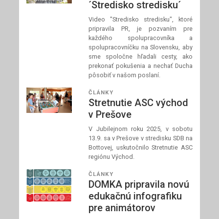
´Stredisko stredisku´
Video "Stredisko stredisku", ktoré
pripravila PR, je pozvaním pre
každého spolupracovníka a
spolupracovníčku na Slovensku, aby
sme spoločne hľadali cesty, ako
prekonať pokušenia a nechať Ducha
pôsobiť v našom poslaní.
ČLÁNKY
Stretnutie ASC východ
v Prešove
V Jubilejnom roku 2025, v sobotu
13.9. sa v Prešove v stredisku SDB na
Bottovej, uskutočnilo Stretnutie ASC
regiónu Východ.
ČLÁNKY
DOMKA pripravila novú
edukačnú infografiku
pre animátorov