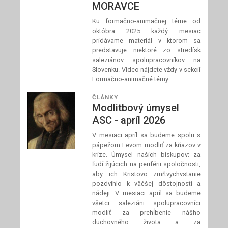
MORAVCE
Ku formačno-animačnej téme od
októbra 2025 každý mesiac
pridávame materiál v ktorom sa
predstavuje niektoré zo stredísk
saleziánov spolupracovníkov na
Slovenku. Video nájdete vždy v sekcii
Formačno-animačné témy.
ČLÁNKY
Modlitbový úmysel
ASC - apríl 2026
V mesiaci apríl sa budeme spolu s
pápežom Levom modliť za kňazov v
kríze. Úmysel našich biskupov: za
ľudí žijúcich na periférii spoločnosti,
aby ich Kristovo zmŕtvychvstanie
pozdvihlo k väčšej dôstojnosti a
nádeji. V mesiaci apríl sa budeme
všetci saleziáni spolupracovníci
modliť za prehĺbenie nášho
duchovného života a za