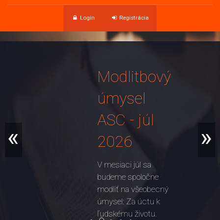
Login
Registrácia
Modlitbový
úmysel
ASC - júl
«
»
2026
V mesiaci júl sa
budeme spoločne
modliť na všeobecný
úmysel: Za úctu k
ľudskému životu.