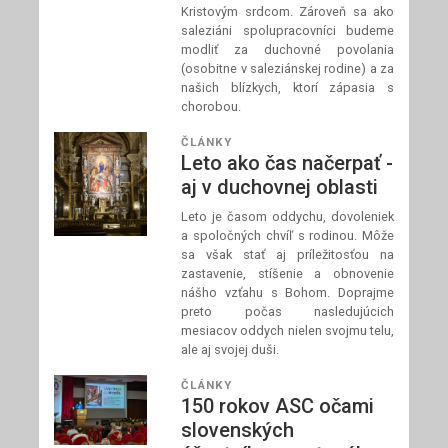
Kristovým srdcom. Zároveň sa ako
saleziáni spolupracovníci budeme
modliť za duchovné povolania
(osobitne v saleziánskej rodine) a za
našich blízkych, ktorí zápasia s
chorobou.
ČLÁNKY
Leto ako čas načerpať -
aj v duchovnej oblasti
Leto je časom oddychu, dovoleniek
a spoločných chvíľ s rodinou. Môže
sa však stať aj príležitosťou na
zastavenie, stíšenie a obnovenie
nášho vzťahu s Bohom. Doprajme
preto počas nasledujúcich
mesiacov oddych nielen svojmu telu,
ale aj svojej duši.
ČLÁNKY
150 rokov ASC očami
slovenských