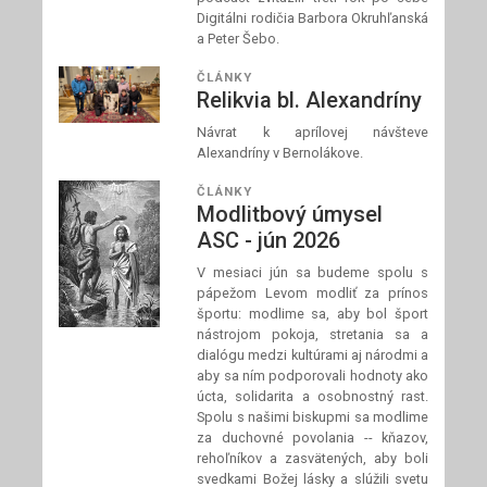
Digitálni rodičia Barbora Okruhľanská
a Peter Šebo.
ČLÁNKY
Relikvia bl. Alexandríny
Návrat k aprílovej návšteve
Alexandríny v Bernolákove.
ČLÁNKY
Modlitbový úmysel
ASC - jún 2026
V mesiaci jún sa budeme spolu s
pápežom Levom modliť za prínos
športu: modlime sa, aby bol šport
nástrojom pokoja, stretania sa a
dialógu medzi kultúrami aj národmi a
aby sa ním podporovali hodnoty ako
úcta, solidarita a osobnostný rast.
Spolu s našimi biskupmi sa modlime
za duchovné povolania -- kňazov,
rehoľníkov a zasvätených, aby boli
svedkami Božej lásky a slúžili svetu