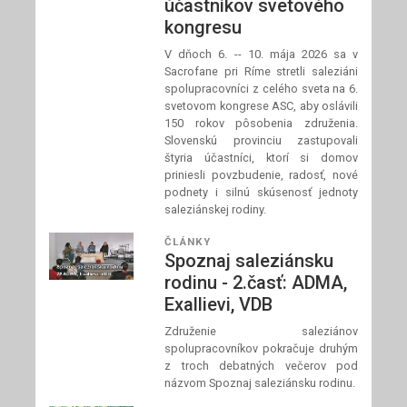
účastníkov svetového
kongresu
V dňoch 6. -- 10. mája 2026 sa v
Sacrofane pri Ríme stretli saleziáni
spolupracovníci z celého sveta na 6.
svetovom kongrese ASC, aby oslávili
150 rokov pôsobenia združenia.
Slovenskú provinciu zastupovali
štyria účastníci, ktorí si domov
priniesli povzbudenie, radosť, nové
podnety i silnú skúsenosť jednoty
saleziánskej rodiny.
ČLÁNKY
Spoznaj saleziánsku
rodinu - 2.časť: ADMA,
Exallievi, VDB
Združenie saleziánov
spolupracovníkov pokračuje druhým
z troch debatných večerov pod
názvom Spoznaj saleziánsku rodinu.