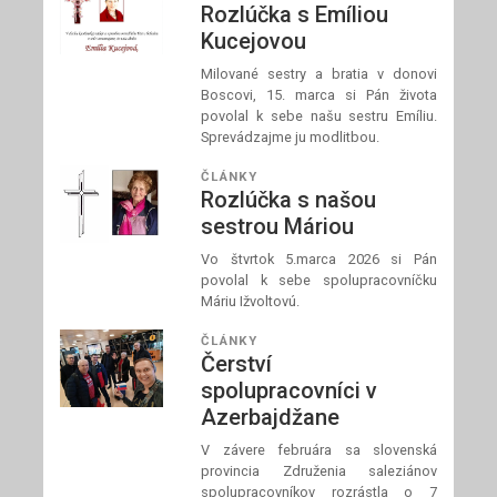
Rozlúčka s Emíliou
Kucejovou
Milované sestry a bratia v donovi
Boscovi, 15. marca si Pán života
povolal k sebe našu sestru Emíliu.
Sprevádzajme ju modlitbou.
ČLÁNKY
Rozlúčka s našou
sestrou Máriou
Vo štvrtok 5.marca 2026 si Pán
povolal k sebe spolupracovníčku
Máriu Ižvoltovú.
ČLÁNKY
Čerství
spolupracovníci v
Azerbajdžane
V závere februára sa slovenská
provincia Združenia saleziánov
spolupracovníkov rozrástla o 7