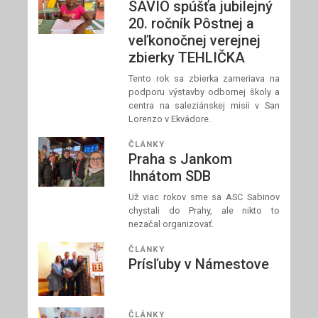
SAVIO spúšťa jubilejný
20. ročník Pôstnej a
veľkonočnej verejnej
zbierky TEHLIČKA
Tento rok sa zbierka zameriava na
podporu výstavby odbornej školy a
centra na saleziánskej misii v San
Lorenzo v Ekvádore.
ČLÁNKY
Praha s Jankom
Ihnátom SDB
Už viac rokov sme sa ASC Sabinov
chystali do Prahy, ale nikto to
nezačal organizovať.
ČLÁNKY
Prísľuby v Námestove
ČLÁNKY