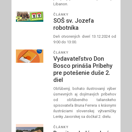
Libanon.
ČLÁNKY
SOŠ sv. Jozefa
robotníka
Deň otvorených dverí 13.12.2024 od
9:00 do 13:00.
ČLÁNKY
Vydavateľstvo Don
Bosco prináša Príbehy
pre potešenie duše 2.
diel
Obľúbený, bohato ilustrovaný výber
úsmevných aj dojímavých príbehov
od obľúbeného talianskeho
spisovateľa Bruna Ferrera s krásnymi
ilustráciami slovenskej výtvarníčky
Lenky Javorskej sa dočkal 2. dielu.
ČLÁNKY