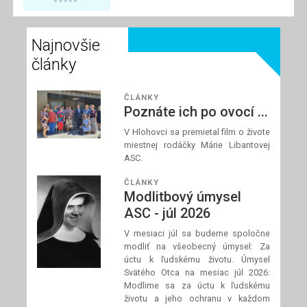
spolupracovníci
modliť za požehnané
Najnovšie
a dobre prežité letné
dni a za našich
články
blízkych, ktorí
zápasia s chorobou.
ČLÁNKY
Poznáte ich po ovocí ...
V Hlohovci sa premietal film o živote
Prečítaj si článok
miestnej rodáčky Márie Libantovej
ASC.
ČLÁNKY
Modlitbový úmysel
ASC - júl 2026
V mesiaci júl sa budeme spoločne
modliť na všeobecný úmysel: Za
úctu k ľudskému životu. Úmysel
Svätého Otca na mesiac júl 2026:
Modlime sa za úctu k ľudskému
životu a jeho ochranu v každom