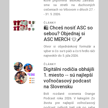
ktoré pripomína "Biblickú záhradu"
sme sa stretli na duchovných
cvičeniach vo Vrbovom v dňoch 27. -
- 31. 5. 2026.
ČLÁNKY
🛍️ Chceš nosiť ASC so
sebou? Objednaj si
ASC MERCH 👕🖋️
Otvor si objednávkový formulár a
vyber si čo sa ti páči a čo ti hrdlo ráči
najneskôr do 5. júla 2026.
ČLÁNKY
Digitálni rodičia obhájili
1. miesto -- sú najlepší
voľnočasový podcast
na Slovensku
Boli rozdané ocenenia Orange
Podcast roka 2026. V kategórii Zo
života pre najlepší voľnočasový
podcast zvíťazili tretí rok po sebe