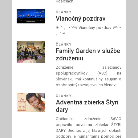
Košiciach.
ČLÁNKY
Vianočný pozdrav
✴ ° 。⋆༺ Vianočný pozdrav ༻⋆
。° ✴
ČLÁNKY
Family Garden v službe
združeniu
Združenie saleziánov
spolupracovníkov (ASC) na
Slovensku má kontinuálny záujem o
osobnostný rozvoj svojich členov.
ČLÁNKY
Adventná zbierka Štyri
dary
Občianske združenie SAVIO
pripravilo adventnú zbierku ŠTYRI
DARY. Jednou z jej hlavných oblastí
podpory je humanitárna pomoc pre