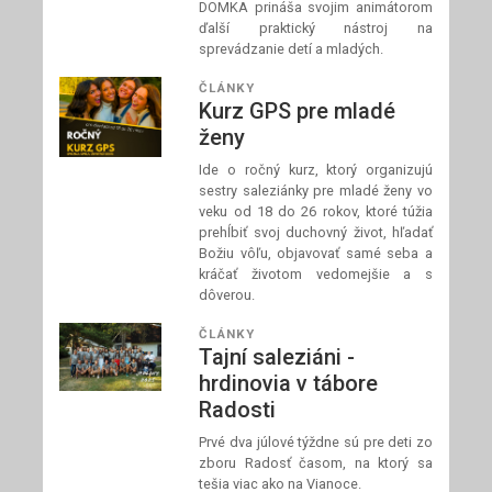
DOMKA prináša svojim animátorom
ďalší praktický nástroj na
sprevádzanie detí a mladých.
ČLÁNKY
Kurz GPS pre mladé
ženy
Ide o ročný kurz, ktorý organizujú
sestry saleziánky pre mladé ženy vo
veku od 18 do 26 rokov, ktoré túžia
prehĺbiť svoj duchovný život, hľadať
Božiu vôľu, objavovať samé seba a
kráčať životom vedomejšie a s
dôverou.
ČLÁNKY
Tajní saleziáni -
hrdinovia v tábore
Radosti
Prvé dva júlové týždne sú pre deti zo
zboru Radosť časom, na ktorý sa
tešia viac ako na Vianoce.