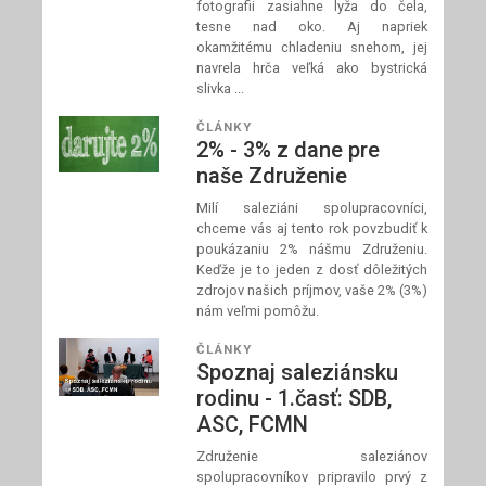
fotografii zasiahne lyža do čela,
tesne nad oko. Aj napriek
okamžitému chladeniu snehom, jej
navrela hrča veľká ako bystrická
slivka ...
ČLÁNKY
2% - 3% z dane pre
naše Združenie
Milí saleziáni spolupracovníci,
chceme vás aj tento rok povzbudiť k
poukázaniu 2% nášmu Združeniu.
Keďže je to jeden z dosť dôležitých
zdrojov našich príjmov, vaše 2% (3%)
nám veľmi pomôžu.
ČLÁNKY
Spoznaj saleziánsku
rodinu - 1.časť: SDB,
ASC, FCMN
Združenie saleziánov
spolupracovníkov pripravilo prvý z