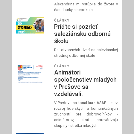
Alexandrina mi vstúpila do života v
čase búrky a nepokoja.
ČLÁNKY
Príďte si pozrieť
saleziánsku odbornú
školu
Dni otvorených dverí na saleziánskej
strednej odbornej škole
ČLÁNKY
Animátori
spoločenstiev mladých
v Prešove sa
vzdelávali.
V Prešove sa konal kurz ASAP -- kurz
rozvoj líderských a komunikačných
zručností pre dobrovoľníkov -
animátorov, ktorí sprevádzajú
skupiny - stretká mladých.