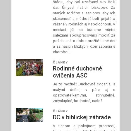
štádiu, aby bol uznávaný ako Boží
dar. Úmysel našich biskupov: Za
starých rodičov a seniorov, aby ich
skúsenosť a múdrosť boli prijaté a
vážené v rodinách aj v spoločnosti. V
mesiaci júl sa budeme všetci
saleziáni spolupracovníci modliť za
požehnané a dobre prežité letné dni
a za našich blízkych, ktorí zápasia s
chorobou.
ČLÁNKY
Rodinné duchovné
cvičenia ASC
Je to možné? Duchovné cvičania, s
malými deťmi, v páre, aj s
opatrovateľkami/mi, stihnuteľné,
zmysluplné, hodnotné, naše?
ČLÁNKY
DC v biblickej záhrade
V tichom a pokojnom prostredí,