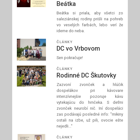
Beátka
Beátka si priala, aby všetci zo
saleziánskej rodiny prišli na pohreb
vo veselých farbách, lebo verí že
ideme do neba.
ČLÁNKY
DC vo Vrbovom
Sen pokračuje!
ČLÁNKY
Rodinné DC Škutovky
Zazvoní zvonček a hlúčik
dospelákov pri kávovare
intenzívnejšie pozoruje kávu
vytekajúcu do hrnčeka. S deťmi
zvonček neurobí nič. Iní dospeláci
zas podávajú posledné info: "mikiny
ostali na izbe, už pili, ovocie ešte
nejedli..."
ČLÁNKY