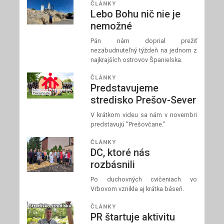
ČLÁNKY
Lebo Bohu nič nie je
nemožné
Pán nám doprial prežiť
nezabudnuteľný týždeň na jednom z
najkrajších ostrovov Španielska.
ČLÁNKY
Predstavujeme
stredisko Prešov-Sever
V krátkom videu sa nám v novembri
predstavujú "Prešovčane."
ČLÁNKY
DC, ktoré nás
rozbásnili
Po duchovných cvičeniach vo
Vrbovom vznikla aj krátka báseň.
ČLÁNKY
PR štartuje aktivitu