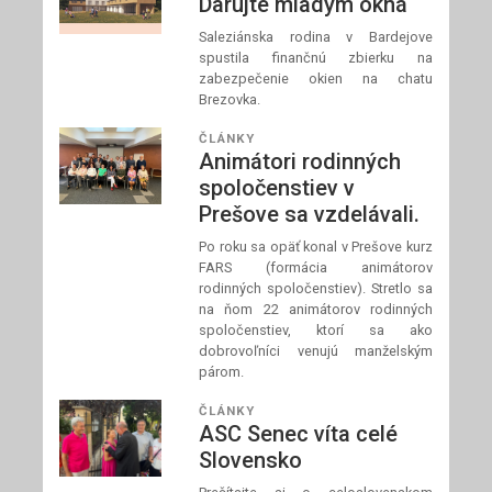
Darujte mladým okná
Saleziánska rodina v Bardejove
spustila finančnú zbierku na
zabezpečenie okien na chatu
Brezovka.
ČLÁNKY
Animátori rodinných
spoločenstiev v
Prešove sa vzdelávali.
Po roku sa opäť konal v Prešove kurz
FARS (formácia animátorov
rodinných spoločenstiev). Stretlo sa
na ňom 22 animátorov rodinných
spoločenstiev, ktorí sa ako
dobrovoľníci venujú manželským
párom.
ČLÁNKY
ASC Senec víta celé
Slovensko