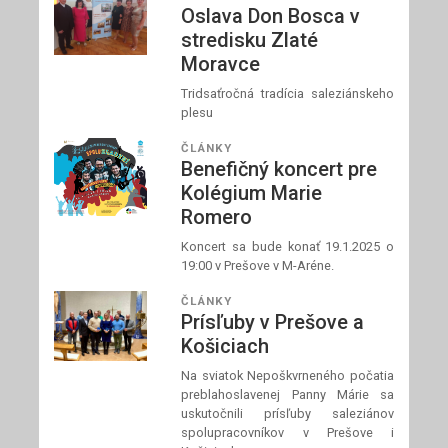
Oslava Don Bosca v
stredisku Zlaté
Moravce
Tridsaťročná tradícia saleziánskeho
plesu
ČLÁNKY
Benefičný koncert pre
Kolégium Marie
Romero
Koncert sa bude konať 19.1.2025 o
19:00 v Prešove v M-Aréne.
ČLÁNKY
Prísľuby v Prešove a
Košiciach
Na sviatok Nepoškvrneného počatia
preblahoslavenej Panny Márie sa
uskutočnili prísľuby saleziánov
spolupracovníkov v Prešove i