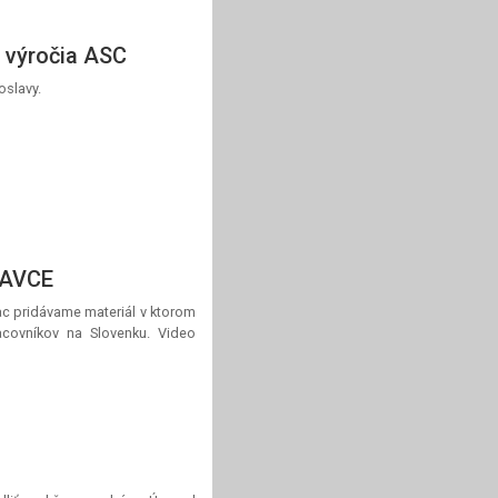
. výročia ASC
oslavy.
RAVCE
c pridávame materiál v ktorom
acovníkov na Slovenku. Video