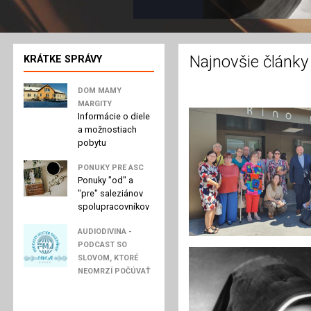
Najnovšie články
KRÁTKE SPRÁVY
DOM MAMY
MARGITY
Informácie o diele
a možnostiach
pobytu
PONUKY PRE ASC
Ponuky "od" a
"pre" saleziánov
spolupracovníkov
AUDIODIVINA -
PODCAST SO
SLOVOM, KTORÉ
NEOMRZÍ POČÚVAŤ