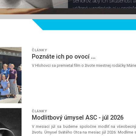
seniorov, aby ich skúsenosť a 
vážené v rodinách aj v spoločn
budeme všetci saleziáni spol
požehnané a dobre prežité let
blízkych, ktorí zápasia s chor
ČLÁNKY
Prečítaj si článok
Poznáte ich po ovocí ...
V Hlohovci sa premietal film o živote miestnej rodáčky Mári
ČLÁNKY
Modlitbový úmysel ASC - júl 2026
V mesiaci júl sa budeme spoločne modliť na všeobecný
životu. Úmysel Svätého Otca na mesiac júl 2026: Modlime 