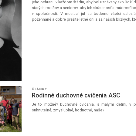
jeho ochranu v každom štádiu, aby bol uznávaný ako Boží d
starých rodičov a seniorov, aby ich skúsenosť a múdrosť boli
v spoločnosti. V mesiaci júl sa budeme všetci saleziá
požehnané a dobre prežité letné dni a za našich blízkych, k
ČLÁNKY
Rodinné duchovné cvičenia ASC
Je to možné? Duchovné cvičania, s malými deťmi, v pá
stihnuteľné, zmysluplné, hodnotné, naše?