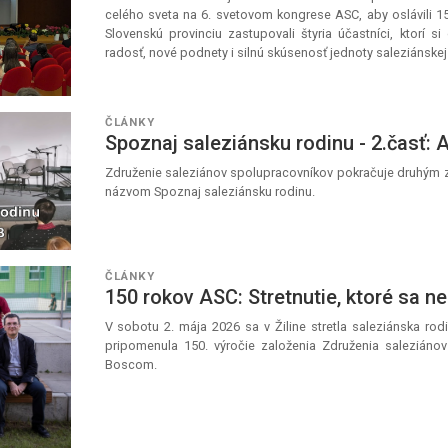
celého sveta na 6. svetovom kongrese ASC, aby oslávili 1
Slovenskú provinciu zastupovali štyria účastníci, ktorí s
radosť, nové podnety i silnú skúsenosť jednoty saleziánskej 
ČLÁNKY
Spoznaj saleziánsku rodinu - 2.časť: 
Združenie saleziánov spolupracovníkov pokračuje druhým 
názvom Spoznaj saleziánsku rodinu.
ČLÁNKY
150 rokov ASC: Stretnutie, ktoré sa ne
V sobotu 2. mája 2026 sa v Žiline stretla saleziánska rod
pripomenula 150. výročie založenia Združenia saleziáno
Boscom.