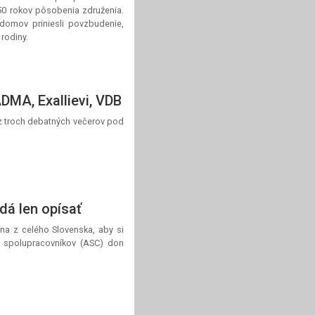
50 rokov pôsobenia združenia.
i domov priniesli povzbudenie,
rodiny.
ADMA, Exallievi, VDB
z troch debatných večerov pod
dá len opísať
ina z celého Slovenska, aby si
v spolupracovníkov (ASC) don