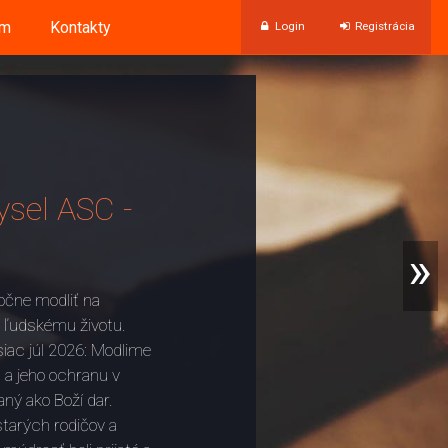
um
Kontakty
Login
Registrácia
sel ASC -
»
očne modliť na
 ľudskému životu.
ac júl 2026: Modlime
 a jeho ochranu v
ný ako Boží dar.
tarých rodičov a