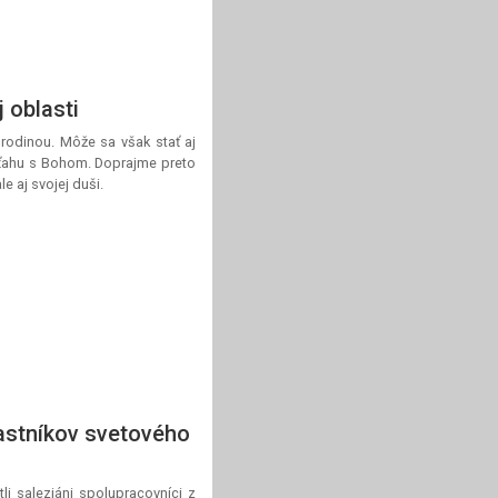
 oblasti
rodinou. Môže sa však stať aj
vzťahu s Bohom. Doprajme preto
 aj svojej duši.
astníkov svetového
li saleziáni spolupracovníci z