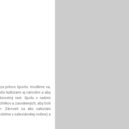
a prínos športu: modlime sa,
dzi kultúrami aj národmi a aby
bnostný rast. Spolu s našimi
ľníkov a zasvätených, aby boli
m. Zároveň sa ako saleziáni
bitne v saleziánskej rodine) a