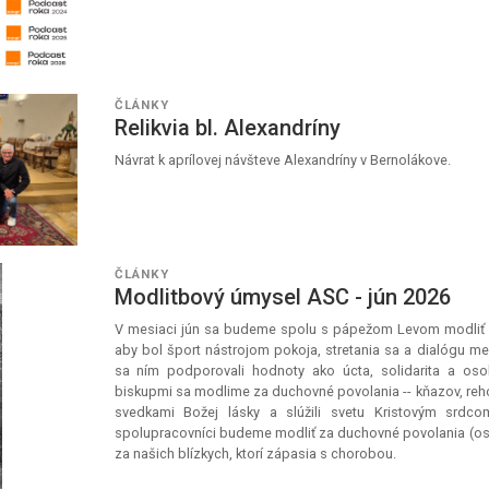
ČLÁNKY
Relikvia bl. Alexandríny
Návrat k aprílovej návšteve Alexandríny v Bernolákove.
ČLÁNKY
Modlitbový úmysel ASC - jún 2026
V mesiaci jún sa budeme spolu s pápežom Levom modliť z
aby bol šport nástrojom pokoja, stretania sa a dialógu me
sa ním podporovali hodnoty ako úcta, solidarita a oso
biskupmi sa modlime za duchovné povolania -- kňazov, reho
svedkami Božej lásky a slúžili svetu Kristovým srdco
spolupracovníci budeme modliť za duchovné povolania (oso
za našich blízkych, ktorí zápasia s chorobou.