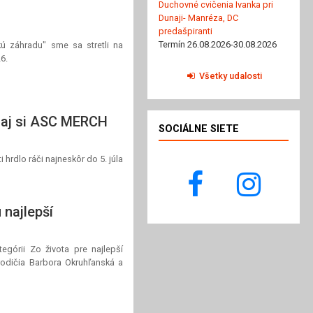
Duchovné cvičenia Ivanka pri
Dunaji- Manréza, DC
predašpiranti
Termín 26.08.2026-30.08.2026
kú záhradu" sme sa stretli na
6.
Všetky udalosti
naj si ASC MERCH
SOCIÁLNE SIETE
i hrdlo ráči najneskôr do 5. júla
ú najlepší
górii Zo života pre najlepší
 rodičia Barbora Okruhľanská a