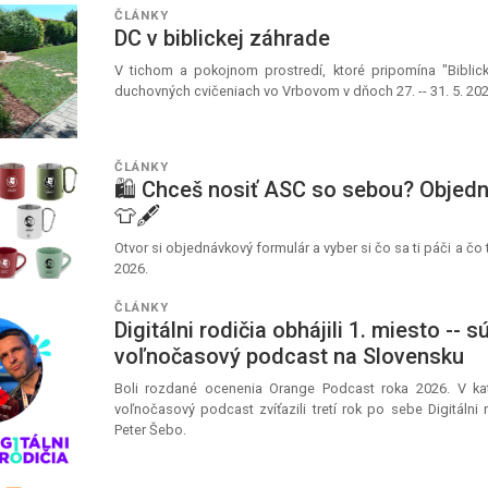
ČLÁNKY
DC v biblickej záhrade
V tichom a pokojnom prostredí, ktoré pripomína "Biblic
duchovných cvičeniach vo Vrbovom v dňoch 27. -- 31. 5. 202
ČLÁNKY
🛍️ Chceš nosiť ASC so sebou? Objed
👕🖋️
Otvor si objednávkový formulár a vyber si čo sa ti páči a čo t
2026.
ČLÁNKY
Digitálni rodičia obhájili 1. miesto -- s
voľnočasový podcast na Slovensku
Boli rozdané ocenenia Orange Podcast roka 2026. V kate
voľnočasový podcast zvíťazili tretí rok po sebe Digitálni
Peter Šebo.