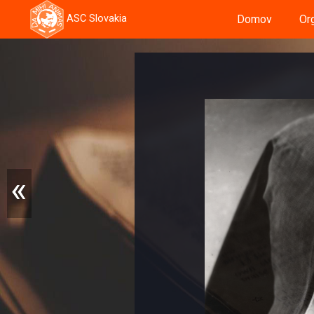
Domov
Or
ASC Slovakia
 ...
«
iestnej