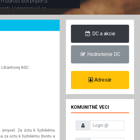
múdrosť boli prijaté a
osti. V mesiaci júl sa
upracovníci modliť za
né dni a za našich
obou.
DC a akcie
Hodnotenie DC
e Libantovej ASC.
Adresár
KOMUNITNÉ VECI
Prihlasovacie meno
 úmysel: Za úctu k ľudskému
sa za úctu k ľudskému životu a