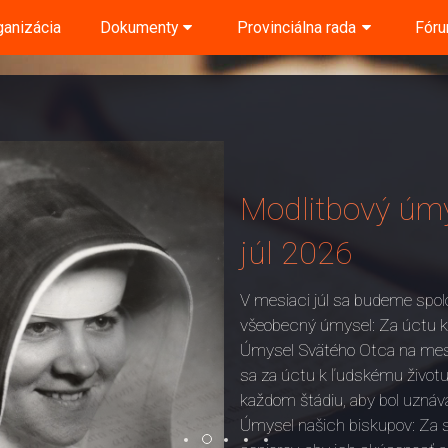
ganizácia
Dokumenty
Provinciálna rada
Fór
Modlitbový úmy
júl 2026
V mesiaci júl sa budeme spol
všeobecný úmysel: Za úctu k
Úmysel Svätého Otca na mesi
sa za úctu k ľudskému životu
každom štádiu, aby bol uznáva
Úmysel našich biskupov: Za s