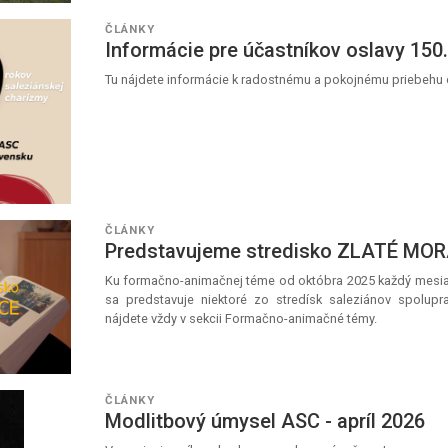
ČLÁNKY
Informácie pre účastníkov oslavy 150
Tu nájdete informácie k radostnému a pokojnému priebehu 
ČLÁNKY
Predstavujeme stredisko ZLATÉ MO
Ku formačno-animačnej téme od októbra 2025 každý mesia
sa predstavuje niektoré zo stredísk saleziánov spolupr
nájdete vždy v sekcii Formačno-animačné témy.
ČLÁNKY
Modlitbový úmysel ASC - apríl 2026