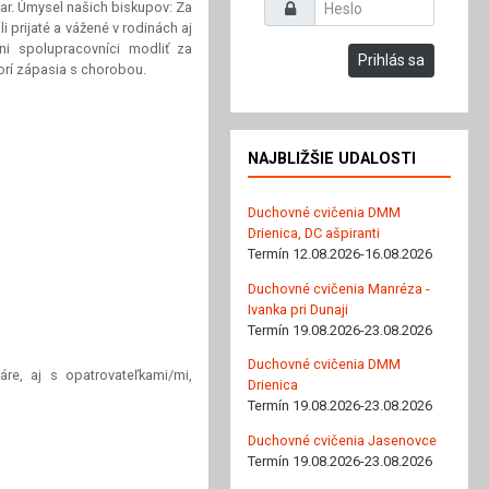
Heslo
ar. Úmysel našich biskupov: Za
 prijaté a vážené v rodinách aj
ni spolupracovníci modliť za
Prihlás sa
torí zápasia s chorobou.
NAJBLIŽŠIE UDALOSTI
Duchovné cvičenia DMM
Drienica, DC ašpiranti
Termín 12.08.2026-16.08.2026
Duchovné cvičenia Manréza -
Ivanka pri Dunaji
Termín 19.08.2026-23.08.2026
Duchovné cvičenia DMM
re, aj s opatrovateľkami/mi,
Drienica
Termín 19.08.2026-23.08.2026
Duchovné cvičenia Jasenovce
Termín 19.08.2026-23.08.2026