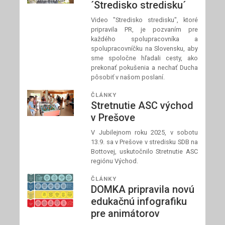
´Stredisko stredisku´
Video "Stredisko stredisku", ktoré
pripravila PR, je pozvaním pre
každého spolupracovníka a
spolupracovníčku na Slovensku, aby
sme spoločne hľadali cesty, ako
prekonať pokušenia a nechať Ducha
pôsobiť v našom poslaní.
ČLÁNKY
Stretnutie ASC východ
v Prešove
V Jubilejnom roku 2025, v sobotu
13.9. sa v Prešove v stredisku SDB na
Bottovej, uskutočnilo Stretnutie ASC
regiónu Východ.
ČLÁNKY
DOMKA pripravila novú
edukačnú infografiku
pre animátorov