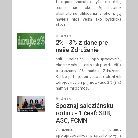
fotografii zasiahne lyža do čela,
tesne nad oko. Aj napriek
okamžitému chladeniu snehom, jej
navrela hrča veľká ako bystrická
slivka ...
ČLÁNKY
2% - 3% z dane pre
naše Združenie
Milí saleziáni spolupracovníci,
chceme vás aj tento rok povzbudiť k
poukázaniu 2% nášmu Združeniu.
Keďže je to jeden z dosť dôležitých
zdrojov našich príjmov, vaše 2% (3%)
nám veľmi pomôžu.
ČLÁNKY
Spoznaj saleziánsku
rodinu - 1.časť: SDB,
ASC, FCMN
Združenie saleziánov
spolupracovníkov pripravilo prvý z