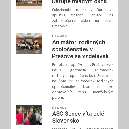
Darujte mladým okná
Saleziánska rodina v Bardejove
spustila finančnú zbierku na
zabezpečenie okien na chatu
Brezovka.
ČLÁNKY
Animátori rodinných
spoločenstiev v
Prešove sa vzdelávali.
Po roku sa opäť konal v Prešove kurz
FARS (formácia animátorov
rodinných spoločenstiev). Stretlo sa
na ňom 22 animátorov rodinných
spoločenstiev, ktorí sa ako
dobrovoľníci venujú manželským
párom.
ČLÁNKY
ASC Senec víta celé
Slovensko