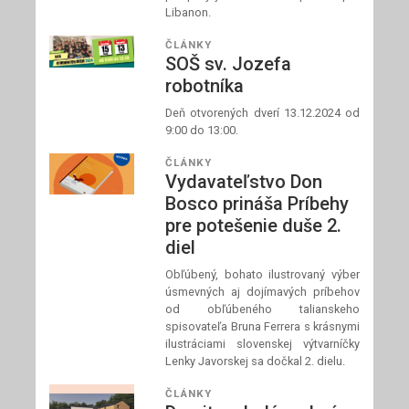
Libanon.
ČLÁNKY
SOŠ sv. Jozefa
robotníka
Deň otvorených dverí 13.12.2024 od
9:00 do 13:00.
ČLÁNKY
Vydavateľstvo Don
Bosco prináša Príbehy
pre potešenie duše 2.
diel
Obľúbený, bohato ilustrovaný výber
úsmevných aj dojímavých príbehov
od obľúbeného talianskeho
spisovateľa Bruna Ferrera s krásnymi
ilustráciami slovenskej výtvarníčky
Lenky Javorskej sa dočkal 2. dielu.
ČLÁNKY