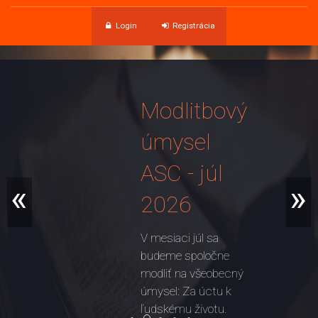
Login
Registrácia
Modlitbový
úmysel
ASC - júl
«
»
2026
V mesiaci júl sa
budeme spoločne
modliť na všeobecný
úmysel: Za úctu k
ľudskému životu.