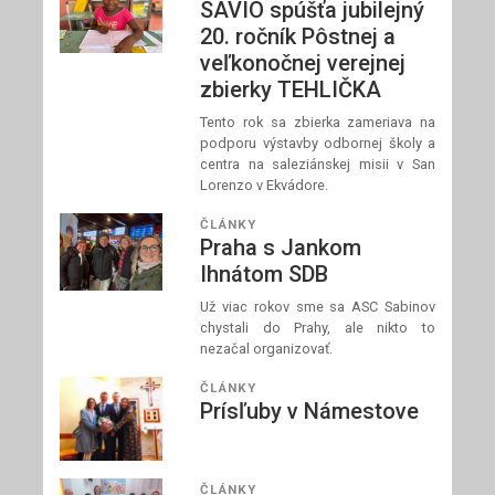
SAVIO spúšťa jubilejný
20. ročník Pôstnej a
veľkonočnej verejnej
zbierky TEHLIČKA
Tento rok sa zbierka zameriava na
podporu výstavby odbornej školy a
centra na saleziánskej misii v San
Lorenzo v Ekvádore.
ČLÁNKY
Praha s Jankom
Ihnátom SDB
Už viac rokov sme sa ASC Sabinov
chystali do Prahy, ale nikto to
nezačal organizovať.
ČLÁNKY
Prísľuby v Námestove
ČLÁNKY