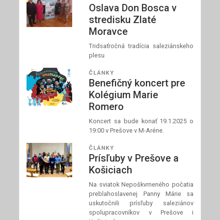
Oslava Don Bosca v
stredisku Zlaté
Moravce
Tridsaťročná tradícia saleziánskeho
plesu
ČLÁNKY
Benefičný koncert pre
Kolégium Marie
Romero
Koncert sa bude konať 19.1.2025 o
19:00 v Prešove v M-Aréne.
ČLÁNKY
Prísľuby v Prešove a
Košiciach
Na sviatok Nepoškvrneného počatia
preblahoslavenej Panny Márie sa
uskutočnili prísľuby saleziánov
spolupracovníkov v Prešove i