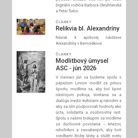
Digitálni rodičia Barbora Okruhľanská
a Peter Šebo.
ČLÁNKY
Relikvia bl. Alexandríny
Návrat k aprílovej návšteve
Alexandríny v Bernolákove.
ČLÁNKY
Modlitbový úmysel
ASC - jún 2026
V mesiaci jún sa budeme spolu s
pápežom Levom modliť za prínos
športu: modlime sa, aby bol šport
nástrojom pokoja, stretania sa a
dialógu medzi kultúrami aj národmi a
aby sa ním podporovali hodnoty ako
úcta, solidarita a osobnostný rast.
Spolu s našimi biskupmi sa modlime
za duchovné povolania -- kňazov,
rehoľníkov a zasvätených, aby boli
svedkami Božej lásky a slúžili svetu