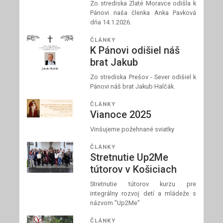
Zo strediska Zlaté Moravce odišla k
Pánovi naša členka Anka Pavková
dňa 14.1.2026.
ČLÁNKY
K Pánovi odišiel náš
brat Jakub
Zo strediska Prešov - Sever odišiel k
Pánovi náš brat Jakub Halčák.
ČLÁNKY
Vianoce 2025
Vinšujeme požehnané sviatky
ČLÁNKY
Stretnutie Up2Me
tútorov v Košiciach
Stretnutie tútorov kurzu pre
integrálny rozvoj detí a mládeže s
názvom "Up2Me"
ČLÁNKY