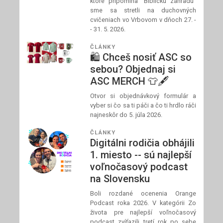
ktoré pripomína "Biblickú záhradu"
sme sa stretli na duchovných
cvičeniach vo Vrbovom v dňoch 27. -
- 31. 5. 2026.
ČLÁNKY
🛍️ Chceš nosiť ASC so
sebou? Objednaj si
ASC MERCH 👕🖋️
Otvor si objednávkový formulár a
vyber si čo sa ti páči a čo ti hrdlo ráči
najneskôr do 5. júla 2026.
ČLÁNKY
Digitálni rodičia obhájili
1. miesto -- sú najlepší
voľnočasový podcast
na Slovensku
Boli rozdané ocenenia Orange
Podcast roka 2026. V kategórii Zo
života pre najlepší voľnočasový
podcast zvíťazili tretí rok po sebe