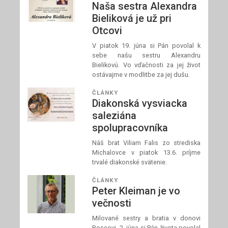
Naša sestra Alexandra
Bieliková je už pri
Otcovi
V piatok 19. júna si Pán povolal k
sebe našu sestru Alexandru
Bielikovú. Vo vďačnosti za jej život
ostávajme v modlitbe za jej dušu.
ČLÁNKY
Diakonská vysviacka
saleziána
spolupracovníka
Náš brat Viliam Falis zo strediska
Michalovce v piatok 13.6. príjme
trvalé diakonské svätenie.
ČLÁNKY
Peter Kleiman je vo
večnosti
Milované sestry a bratia v donovi
Boscovi, 2. júna si Pán života povolal