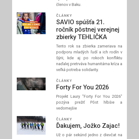
členov v Baku.
ČLÁNKY
SAVIO spúšťa 21.
ročník pôstnej verejnej
zbierky TEHLIČKA
Tento rok sa zbierka zameriava na
podporu mladých ľudí a ich rodín v
Sýrii, kde aj po rokoch konfliktu
naďalej pretrváva humanitárna kríza a
veľká potreba solidarity.
ČLÁNKY
Forty For You 2026
Projekt Laury "Forty For You 2026"
pozýva prežiť Pôst hlbšie a
vedomejšie
ČLÁNKY
Ďakujem, Jožko Zajac!
Už o pár sekúnd jedno z dievčat na