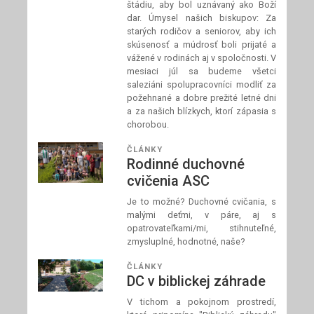
štádiu, aby bol uznávaný ako Boží
dar. Úmysel našich biskupov: Za
starých rodičov a seniorov, aby ich
skúsenosť a múdrosť boli prijaté a
vážené v rodinách aj v spoločnosti. V
mesiaci júl sa budeme všetci
saleziáni spolupracovníci modliť za
požehnané a dobre prežité letné dni
a za našich blízkych, ktorí zápasia s
chorobou.
ČLÁNKY
Rodinné duchovné
cvičenia ASC
Je to možné? Duchovné cvičania, s
malými deťmi, v páre, aj s
opatrovateľkami/mi, stihnuteľné,
zmysluplné, hodnotné, naše?
ČLÁNKY
DC v biblickej záhrade
V tichom a pokojnom prostredí,