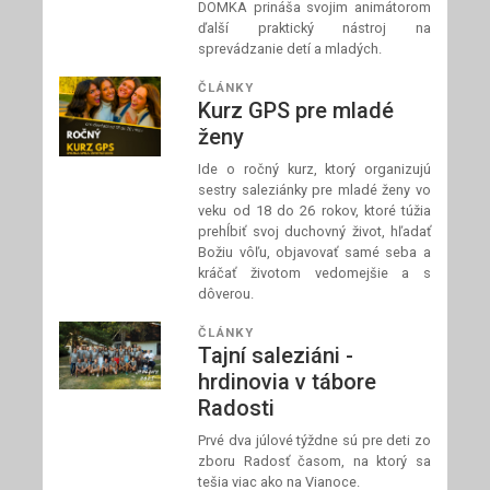
DOMKA prináša svojim animátorom
ďalší praktický nástroj na
sprevádzanie detí a mladých.
ČLÁNKY
Kurz GPS pre mladé
ženy
Ide o ročný kurz, ktorý organizujú
sestry saleziánky pre mladé ženy vo
veku od 18 do 26 rokov, ktoré túžia
prehĺbiť svoj duchovný život, hľadať
Božiu vôľu, objavovať samé seba a
kráčať životom vedomejšie a s
dôverou.
ČLÁNKY
Tajní saleziáni -
hrdinovia v tábore
Radosti
Prvé dva júlové týždne sú pre deti zo
zboru Radosť časom, na ktorý sa
tešia viac ako na Vianoce.