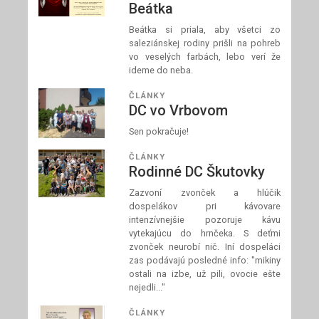
Beátka
Beátka si priala, aby všetci zo
saleziánskej rodiny prišli na pohreb
vo veselých farbách, lebo verí že
ideme do neba.
ČLÁNKY
DC vo Vrbovom
Sen pokračuje!
ČLÁNKY
Rodinné DC Škutovky
Zazvoní zvonček a hlúčik
dospelákov pri kávovare
intenzívnejšie pozoruje kávu
vytekajúcu do hrnčeka. S deťmi
zvonček neurobí nič. Iní dospeláci
zas podávajú posledné info: "mikiny
ostali na izbe, už pili, ovocie ešte
nejedli..."
ČLÁNKY