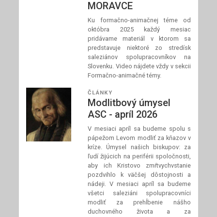
MORAVCE
Ku formačno-animačnej téme od
októbra 2025 každý mesiac
pridávame materiál v ktorom sa
predstavuje niektoré zo stredísk
saleziánov spolupracovníkov na
Slovenku. Video nájdete vždy v sekcii
Formačno-animačné témy.
ČLÁNKY
Modlitbový úmysel
ASC - apríl 2026
V mesiaci apríl sa budeme spolu s
pápežom Levom modliť za kňazov v
kríze. Úmysel našich biskupov: za
ľudí žijúcich na periférii spoločnosti,
aby ich Kristovo zmŕtvychvstanie
pozdvihlo k väčšej dôstojnosti a
nádeji. V mesiaci apríl sa budeme
všetci saleziáni spolupracovníci
modliť za prehĺbenie nášho
duchovného života a za