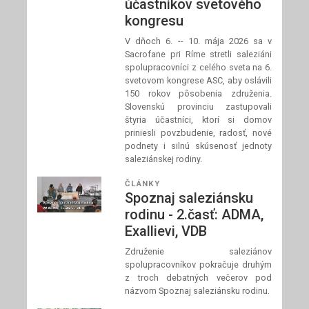
účastníkov svetového
kongresu
V dňoch 6. -- 10. mája 2026 sa v
Sacrofane pri Ríme stretli saleziáni
spolupracovníci z celého sveta na 6.
svetovom kongrese ASC, aby oslávili
150 rokov pôsobenia združenia.
Slovenskú provinciu zastupovali
štyria účastníci, ktorí si domov
priniesli povzbudenie, radosť, nové
podnety i silnú skúsenosť jednoty
saleziánskej rodiny.
ČLÁNKY
Spoznaj saleziánsku
rodinu - 2.časť: ADMA,
Exallievi, VDB
Združenie saleziánov
spolupracovníkov pokračuje druhým
z troch debatných večerov pod
názvom Spoznaj saleziánsku rodinu.