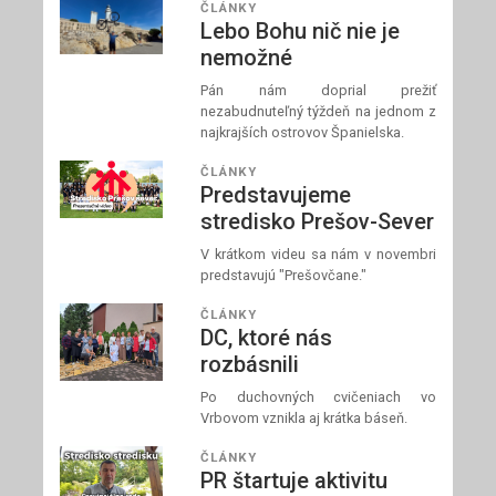
ČLÁNKY
Lebo Bohu nič nie je
nemožné
Pán nám doprial prežiť
nezabudnuteľný týždeň na jednom z
najkrajších ostrovov Španielska.
ČLÁNKY
Predstavujeme
stredisko Prešov-Sever
V krátkom videu sa nám v novembri
predstavujú "Prešovčane."
ČLÁNKY
DC, ktoré nás
rozbásnili
Po duchovných cvičeniach vo
Vrbovom vznikla aj krátka báseň.
ČLÁNKY
PR štartuje aktivitu