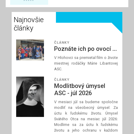
spolupracovníci
modliť za požehnané
Najnovšie
a dobre prežité letné
dni a za našich
články
blízkych, ktorí
zápasia s chorobou.
ČLÁNKY
Poznáte ich po ovocí ...
V Hlohovci sa premietal film o živote
Prečítaj si článok
miestnej rodáčky Márie Libantovej
ASC.
ČLÁNKY
Modlitbový úmysel
ASC - júl 2026
V mesiaci júl sa budeme spoločne
modliť na všeobecný úmysel: Za
úctu k ľudskému životu. Úmysel
Svätého Otca na mesiac júl 2026:
Modlime sa za úctu k ľudskému
životu a jeho ochranu v každom