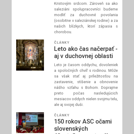
Kristovým srdcom. Zároveň sa ako
saleziáni spolupracovníci budeme
modliť za duchovné povolania
(osobitne v saleziánskej rodine) a za
našich blízkych, ktorí zápasia s
chorobou.
ČLÁNKY
Leto ako čas načerpať -
aj v duchovnej oblasti
Leto je časom oddychu, dovoleniek
a spoločných chvíľ s rodinou. Môže
sa však stať aj príležitosťou na
zastavenie, stíšenie a obnovenie
nášho vzťahu s Bohom. Doprajme
preto počas nasledujúcich
mesiacov oddych nielen svojmu telu,
ale aj svojej duši.
ČLÁNKY
150 rokov ASC očami
slovenských