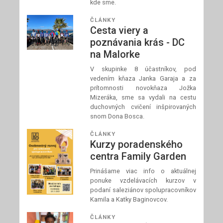
kde sme.
ČLÁNKY
Cesta viery a
poznávania krás - DC
na Malorke
V skupinke 8 účastníkov, pod
vedením kňaza Janka Garaja a za
prítomnosti novokňaza Jožka
Mizeráka, sme sa vydali na cestu
duchovných cvičení inšpirovaných
snom Dona Bosca.
ČLÁNKY
Kurzy poradenského
centra Family Garden
Prinášame viac info o aktuálnej
ponuke vzdelávacích kurzov v
podaní saleziánov spolupracovníkov
Kamila a Katky Baginovcov.
ČLÁNKY