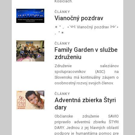
Košiciach.
ČLÁNKY
Vianočný pozdrav
✴ ° 。⋆༺ Vianočný pozdrav ༻⋆
。° ✴
ČLÁNKY
Family Garden v službe
združeniu
Združenie saleziánov
spolupracovníkov (ASC) na
Slovensku má kontinuálny záujem o
osobnostný rozvoj svojich členov.
ČLÁNKY
Adventná zbierka Štyri
dary
Občianske združenie SAVIO
pripravilo adventnú zbierku ŠTYRI
DARY. Jednou z jej hlavných oblastí
podpory je humanitárna pomoc pre