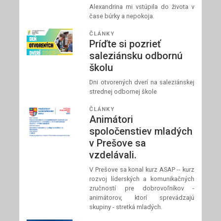
Alexandrina mi vstúpila do života v
čase búrky a nepokoja.
ČLÁNKY
Príďte si pozrieť
saleziánsku odbornú
školu
Dni otvorených dverí na saleziánskej
strednej odbornej škole
ČLÁNKY
Animátori
spoločenstiev mladých
v Prešove sa
vzdelávali.
V Prešove sa konal kurz ASAP -- kurz
rozvoj líderských a komunikačných
zručností pre dobrovoľníkov -
animátorov, ktorí sprevádzajú
skupiny - stretká mladých.