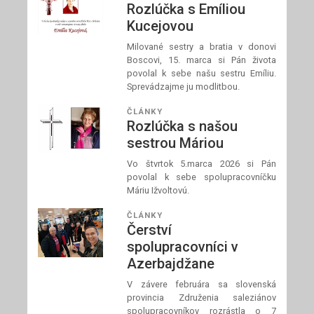
Rozlúčka s Emíliou
Kucejovou
Milované sestry a bratia v donovi
Boscovi, 15. marca si Pán života
povolal k sebe našu sestru Emíliu.
Sprevádzajme ju modlitbou.
ČLÁNKY
Rozlúčka s našou
sestrou Máriou
Vo štvrtok 5.marca 2026 si Pán
povolal k sebe spolupracovníčku
Máriu Ižvoltovú.
ČLÁNKY
Čerství
spolupracovníci v
Azerbajdžane
V závere februára sa slovenská
provincia Združenia saleziánov
spolupracovníkov rozrástla o 7