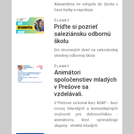
Alexandrina mi vstúpila do života v
čase búrky a nepokoja.
ČLÁNKY
Príďte si pozrieť
saleziánsku odbornú
školu
Dni otvorených dverí na saleziánskej
strednej odbornej škole
ČLÁNKY
Animátori
spoločenstiev mladých
v Prešove sa
vzdelávali.
V Prešove sa konal kurz ASAP -- kurz
rozvoj líderských a komunikačných
zručností pre dobrovoľníkov -
animátorov, ktorí sprevádzajú
skupiny - stretká mladých.