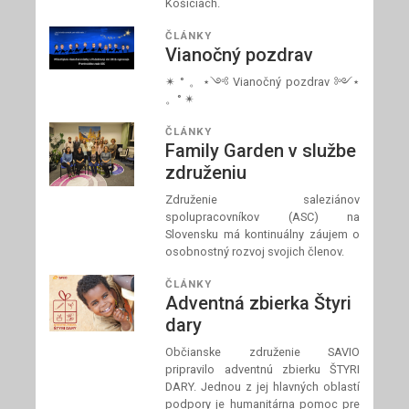
Košiciach.
ČLÁNKY
Vianočný pozdrav
✴ ° 。⋆༺ Vianočný pozdrav ༻⋆
。° ✴
ČLÁNKY
Family Garden v službe
združeniu
Združenie saleziánov
spolupracovníkov (ASC) na
Slovensku má kontinuálny záujem o
osobnostný rozvoj svojich členov.
ČLÁNKY
Adventná zbierka Štyri
dary
Občianske združenie SAVIO
pripravilo adventnú zbierku ŠTYRI
DARY. Jednou z jej hlavných oblastí
podpory je humanitárna pomoc pre