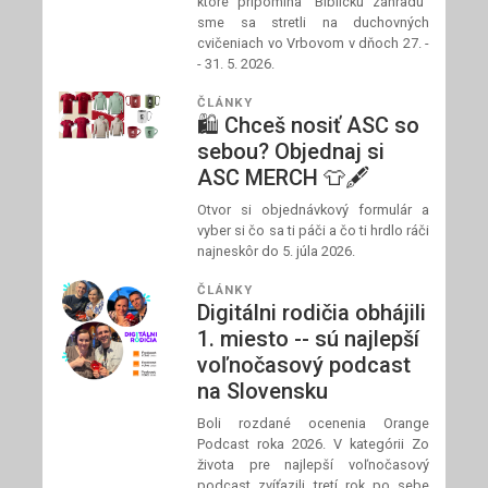
ktoré pripomína "Biblickú záhradu"
sme sa stretli na duchovných
cvičeniach vo Vrbovom v dňoch 27. -
- 31. 5. 2026.
ČLÁNKY
🛍️ Chceš nosiť ASC so
sebou? Objednaj si
ASC MERCH 👕🖋️
Otvor si objednávkový formulár a
vyber si čo sa ti páči a čo ti hrdlo ráči
najneskôr do 5. júla 2026.
ČLÁNKY
Digitálni rodičia obhájili
1. miesto -- sú najlepší
voľnočasový podcast
na Slovensku
Boli rozdané ocenenia Orange
Podcast roka 2026. V kategórii Zo
života pre najlepší voľnočasový
podcast zvíťazili tretí rok po sebe