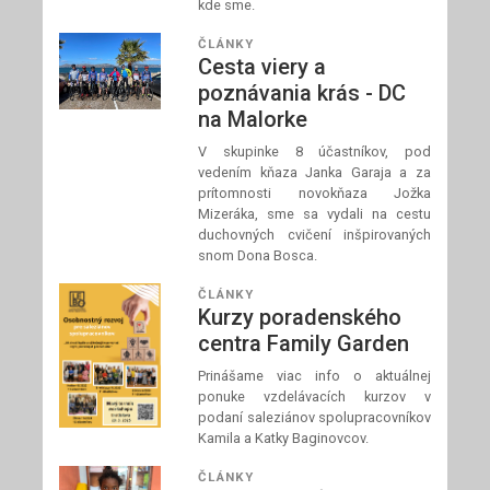
kde sme.
ČLÁNKY
Cesta viery a
poznávania krás - DC
na Malorke
V skupinke 8 účastníkov, pod
vedením kňaza Janka Garaja a za
prítomnosti novokňaza Jožka
Mizeráka, sme sa vydali na cestu
duchovných cvičení inšpirovaných
snom Dona Bosca.
ČLÁNKY
Kurzy poradenského
centra Family Garden
Prinášame viac info o aktuálnej
ponuke vzdelávacích kurzov v
podaní saleziánov spolupracovníkov
Kamila a Katky Baginovcov.
ČLÁNKY