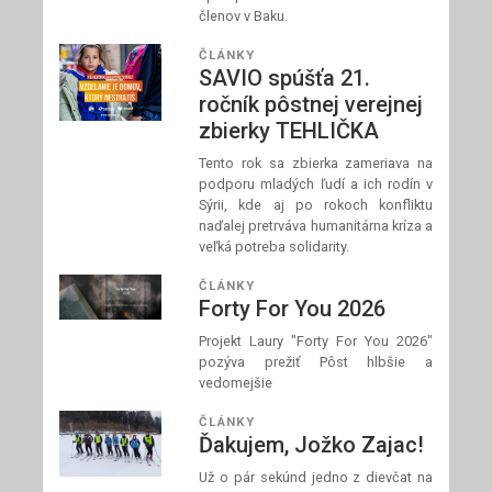
členov v Baku.
ČLÁNKY
SAVIO spúšťa 21.
ročník pôstnej verejnej
zbierky TEHLIČKA
Tento rok sa zbierka zameriava na
podporu mladých ľudí a ich rodín v
Sýrii, kde aj po rokoch konfliktu
naďalej pretrváva humanitárna kríza a
veľká potreba solidarity.
ČLÁNKY
Forty For You 2026
Projekt Laury "Forty For You 2026"
pozýva prežiť Pôst hlbšie a
vedomejšie
ČLÁNKY
Ďakujem, Jožko Zajac!
Už o pár sekúnd jedno z dievčat na