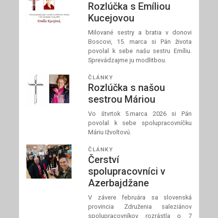
Rozlúčka s Emíliou
Kucejovou
Milované sestry a bratia v donovi
Boscovi, 15. marca si Pán života
povolal k sebe našu sestru Emíliu.
Sprevádzajme ju modlitbou.
ČLÁNKY
Rozlúčka s našou
sestrou Máriou
Vo štvrtok 5.marca 2026 si Pán
povolal k sebe spolupracovníčku
Máriu Ižvoltovú.
ČLÁNKY
Čerství
spolupracovníci v
Azerbajdžane
V závere februára sa slovenská
provincia Združenia saleziánov
spolupracovníkov rozrástla o 7