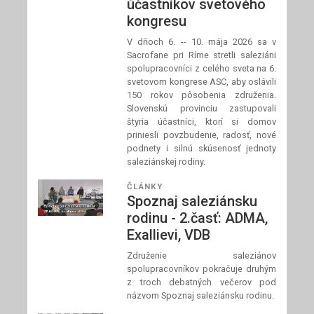
účastníkov svetového
kongresu
V dňoch 6. -- 10. mája 2026 sa v
Sacrofane pri Ríme stretli saleziáni
spolupracovníci z celého sveta na 6.
svetovom kongrese ASC, aby oslávili
150 rokov pôsobenia združenia.
Slovenskú provinciu zastupovali
štyria účastníci, ktorí si domov
priniesli povzbudenie, radosť, nové
podnety i silnú skúsenosť jednoty
saleziánskej rodiny.
ČLÁNKY
Spoznaj saleziánsku
rodinu - 2.časť: ADMA,
Exallievi, VDB
Združenie saleziánov
spolupracovníkov pokračuje druhým
z troch debatných večerov pod
názvom Spoznaj saleziánsku rodinu.