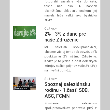
fotografii zasiahne lyža do čela,
tesne nad oko. Aj napriek
okamžitému chladeniu snehom, jej
navrela hrča veľká ako bystrická
slivka ...
ČLÁNKY
2% - 3% z dane pre
naše Združenie
Milí saleziáni spolupracovníci,
chceme vás aj tento rok povzbudiť k
poukázaniu 2% nášmu Združeniu.
Keďže je to jeden z dosť dôležitých
zdrojov našich príjmov, vaše 2% (3%)
nám veľmi pomôžu.
ČLÁNKY
Spoznaj saleziánsku
rodinu - 1.časť: SDB,
ASC, FCMN
Združenie saleziánov
spolupracovníkov pripravilo prvý z