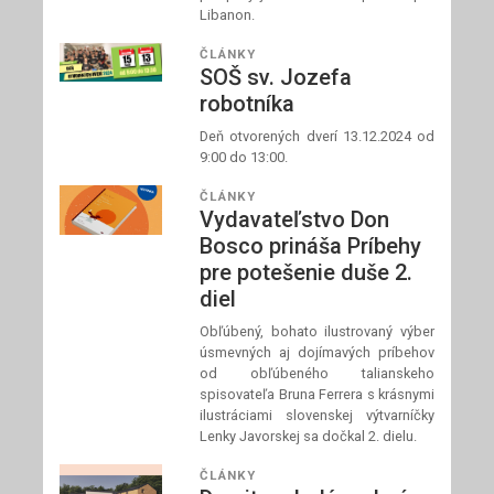
Libanon.
ČLÁNKY
SOŠ sv. Jozefa
robotníka
Deň otvorených dverí 13.12.2024 od
9:00 do 13:00.
ČLÁNKY
Vydavateľstvo Don
Bosco prináša Príbehy
pre potešenie duše 2.
diel
Obľúbený, bohato ilustrovaný výber
úsmevných aj dojímavých príbehov
od obľúbeného talianskeho
spisovateľa Bruna Ferrera s krásnymi
ilustráciami slovenskej výtvarníčky
Lenky Javorskej sa dočkal 2. dielu.
ČLÁNKY