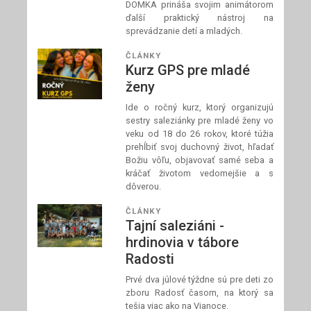
DOMKA prináša svojim animátorom
ďalší praktický nástroj na
sprevádzanie detí a mladých.
ČLÁNKY
Kurz GPS pre mladé
ženy
Ide o ročný kurz, ktorý organizujú
sestry saleziánky pre mladé ženy vo
veku od 18 do 26 rokov, ktoré túžia
prehĺbiť svoj duchovný život, hľadať
Božiu vôľu, objavovať samé seba a
kráčať životom vedomejšie a s
dôverou.
ČLÁNKY
Tajní saleziáni -
hrdinovia v tábore
Radosti
Prvé dva júlové týždne sú pre deti zo
zboru Radosť časom, na ktorý sa
tešia viac ako na Vianoce.