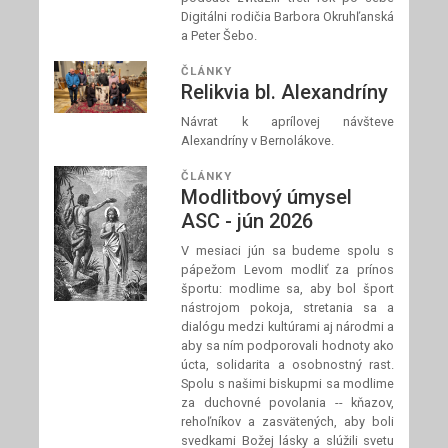
Digitálni rodičia Barbora Okruhľanská
a Peter Šebo.
ČLÁNKY
Relikvia bl. Alexandríny
Návrat k aprílovej návšteve
Alexandríny v Bernolákove.
ČLÁNKY
Modlitbový úmysel
ASC - jún 2026
V mesiaci jún sa budeme spolu s
pápežom Levom modliť za prínos
športu: modlime sa, aby bol šport
nástrojom pokoja, stretania sa a
dialógu medzi kultúrami aj národmi a
aby sa ním podporovali hodnoty ako
úcta, solidarita a osobnostný rast.
Spolu s našimi biskupmi sa modlime
za duchovné povolania -- kňazov,
rehoľníkov a zasvätených, aby boli
svedkami Božej lásky a slúžili svetu