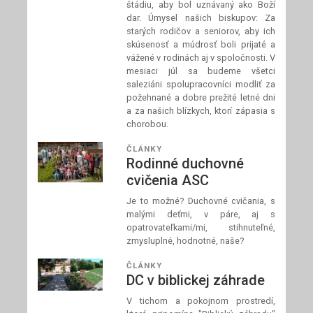
štádiu, aby bol uznávaný ako Boží
dar. Úmysel našich biskupov: Za
starých rodičov a seniorov, aby ich
skúsenosť a múdrosť boli prijaté a
vážené v rodinách aj v spoločnosti. V
mesiaci júl sa budeme všetci
saleziáni spolupracovníci modliť za
požehnané a dobre prežité letné dni
a za našich blízkych, ktorí zápasia s
chorobou.
ČLÁNKY
Rodinné duchovné
cvičenia ASC
Je to možné? Duchovné cvičania, s
malými deťmi, v páre, aj s
opatrovateľkami/mi, stihnuteľné,
zmysluplné, hodnotné, naše?
ČLÁNKY
DC v biblickej záhrade
V tichom a pokojnom prostredí,