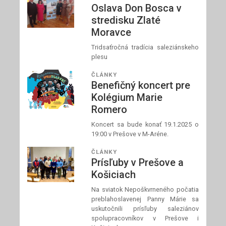
Oslava Don Bosca v
stredisku Zlaté
Moravce
Tridsaťročná tradícia saleziánskeho
plesu
ČLÁNKY
Benefičný koncert pre
Kolégium Marie
Romero
Koncert sa bude konať 19.1.2025 o
19:00 v Prešove v M-Aréne.
ČLÁNKY
Prísľuby v Prešove a
Košiciach
Na sviatok Nepoškvrneného počatia
preblahoslavenej Panny Márie sa
uskutočnili prísľuby saleziánov
spolupracovníkov v Prešove i