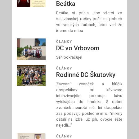
Beátka
Beátka si priala, aby všetci zo
saleziánskej rodiny prišli na pohreb
vo veselých farbách, lebo verí že
ideme do neba.
ČLÁNKY
DC vo Vrbovom
Sen pokračuje!
ČLÁNKY
Rodinné DC Škutovky
Zazvoní zvonček a hlúčik
dospelákov pri kávovare
intenzívnejšie pozoruje kávu
vytekajúcu do hrnčeka. S deťmi
zvonček neurobí nič. Iní dospeláci
zas podávajú posledné info: "mikiny
ostali na izbe, už pili, ovocie ešte
nejedli..."
ČLÁNKY