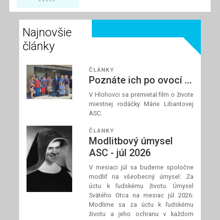
spolupracovníci
modliť za požehnané
Najnovšie
a dobre prežité letné
dni a za našich
články
blízkych, ktorí
zápasia s chorobou.
ČLÁNKY
Poznáte ich po ovocí ...
V Hlohovci sa premietal film o živote
Prečítaj si článok
miestnej rodáčky Márie Libantovej
ASC.
ČLÁNKY
Modlitbový úmysel
ASC - júl 2026
V mesiaci júl sa budeme spoločne
modliť na všeobecný úmysel: Za
úctu k ľudskému životu. Úmysel
Svätého Otca na mesiac júl 2026:
Modlime sa za úctu k ľudskému
životu a jeho ochranu v každom