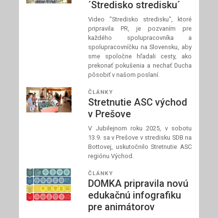
´Stredisko stredisku´
Video "Stredisko stredisku", ktoré
pripravila PR, je pozvaním pre
každého spolupracovníka a
spolupracovníčku na Slovensku, aby
sme spoločne hľadali cesty, ako
prekonať pokušenia a nechať Ducha
pôsobiť v našom poslaní.
ČLÁNKY
Stretnutie ASC východ
v Prešove
V Jubilejnom roku 2025, v sobotu
13.9. sa v Prešove v stredisku SDB na
Bottovej, uskutočnilo Stretnutie ASC
regiónu Východ.
ČLÁNKY
DOMKA pripravila novú
edukačnú infografiku
pre animátorov