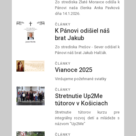
Zo strediska Zlaté Moravce odišla k
Pánovi naša členka Anka Pavková
dňa 14.1.2026.
ČLÁNKY
K Pánovi odišiel náš
brat Jakub
Zo strediska Prešov - Sever odišiel k
Pánovi náš brat Jakub Halčák.
ČLÁNKY
Vianoce 2025
Vinšujeme požehnané sviatky
ČLÁNKY
Stretnutie Up2Me
tútorov v Košiciach
Stretnutie tútorov kurzu pre
integrálny rozvoj detí a mládeže s
názvom "Up2Me"
ČLÁNKY