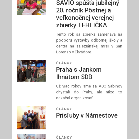
SAVIO spúšťa jubilejný
20. ročník Pôstnej a
veľkonočnej verejnej
zbierky TEHLIČKA
Tento rok sa zbierka zameriava na
podporu výstavby odbornej školy a
centra na saleziánskej misii v San
Lorenzo v Ekvádore.
ČLÁNKY
Praha s Jankom
Ihnátom SDB
Už viac rokov sme sa ASC Sabinov
chystali do Prahy, ale nikto to
nezačal organizovať.
ČLÁNKY
Prísľuby v Námestove
ČLÁNKY