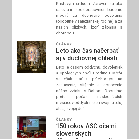
Kristovým srdcom. Zároveň sa ako
saleziáni spolupracovníci budeme
modliť za duchovné povolania
(osobitne v saleziánskej rodine) a za
našich blízkych, ktorí zápasia s
chorobou.
ČLÁNKY
Leto ako čas načerpať -
aj v duchovnej oblasti
Leto je časom oddychu, dovoleniek
a spoločných chvíľ s rodinou. Môže
sa však stať aj príležitosťou na
zastavenie, stíšenie a obnovenie
nášho vzťahu s Bohom. Doprajme
preto počas nasledujúcich
mesiacov oddych nielen svojmu telu,
ale aj svojej duši.
ČLÁNKY
150 rokov ASC očami
slovenských