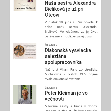
Naša sestra Alexandra
Bieliková je už pri
Otcovi
V piatok 19. júna si Pán povolal k
sebe našu sestru Alexandru
Bielikovú. Vo vďačnosti za jej život
ostávajme v modlitbe za jej dušu.
ČLÁNKY
Diakonská vysviacka
saleziána
spolupracovníka
Náš brat Viliam Falis zo strediska
Michalovce v piatok 13.6. príjme
trvalé diakonské svätenie.
ČLÁNKY
Peter Kleiman je vo
večnosti
Milované sestry a bratia v donovi
Boscovi, 2. júna si Pán života povolal