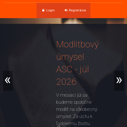
Login
Registrácia
Modlitbový
úmysel
ASC - júl
«
»
2026
V mesiaci júl sa
budeme spoločne
modliť na všeobecný
úmysel: Za úctu k
ľudskému životu.