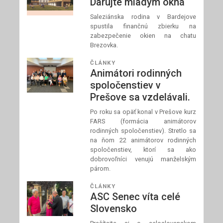
Darujte mladým okná
Saleziánska rodina v Bardejove
spustila finančnú zbierku na
zabezpečenie okien na chatu
Brezovka.
ČLÁNKY
Animátori rodinných
spoločenstiev v
Prešove sa vzdelávali.
Po roku sa opäť konal v Prešove kurz
FARS (formácia animátorov
rodinných spoločenstiev). Stretlo sa
na ňom 22 animátorov rodinných
spoločenstiev, ktorí sa ako
dobrovoľníci venujú manželským
párom.
ČLÁNKY
ASC Senec víta celé
Slovensko