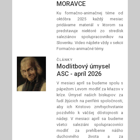
MORAVCE
Ku formačno-animačnej téme od
októbra 2025 každý mesiac
pridávame materiál v ktorom sa
predstavuje niektoré zo stredísk
saleziánov spolupracovníkov na
Slovenku. Video nájdete vždy v sekcii
Formačno-animačné témy.
ČLÁNKY
Modlitbový úmysel
ASC - apríl 2026
V mesiaci apríl sa budeme spolu s
pápežom Levom modliť za kňazov v
kríze. Úmysel našich biskupov: za
ľudí žijúcich na periférii spoločnosti,
aby ich Kristovo zmŕtvychvstanie
pozdvihlo k väčšej dôstojnosti a
nádeji. V mesiaci apríl sa budeme
všetci saleziáni spolupracovníci
modliť za prehĺbenie nášho
duchovného života a za