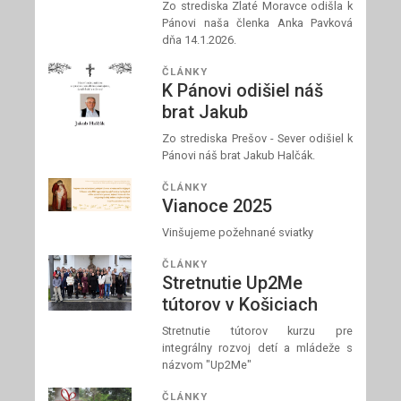
Zo strediska Zlaté Moravce odišla k
Pánovi naša členka Anka Pavková
dňa 14.1.2026.
ČLÁNKY
K Pánovi odišiel náš
brat Jakub
Zo strediska Prešov - Sever odišiel k
Pánovi náš brat Jakub Halčák.
ČLÁNKY
Vianoce 2025
Vinšujeme požehnané sviatky
ČLÁNKY
Stretnutie Up2Me
tútorov v Košiciach
Stretnutie tútorov kurzu pre
integrálny rozvoj detí a mládeže s
názvom "Up2Me"
ČLÁNKY