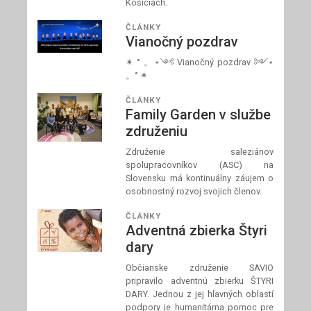
Košiciach.
ČLÁNKY
Vianočný pozdrav
✴ ° 。⋆༺ Vianočný pozdrav ༻⋆
。° ✴
ČLÁNKY
Family Garden v službe
združeniu
Združenie saleziánov
spolupracovníkov (ASC) na
Slovensku má kontinuálny záujem o
osobnostný rozvoj svojich členov.
ČLÁNKY
Adventná zbierka Štyri
dary
Občianske združenie SAVIO
pripravilo adventnú zbierku ŠTYRI
DARY. Jednou z jej hlavných oblastí
podpory je humanitárna pomoc pre