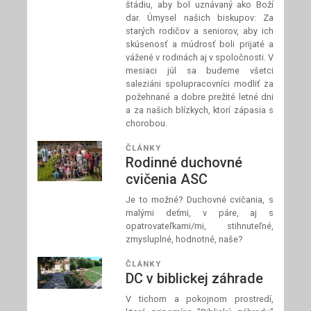
štádiu, aby bol uznávaný ako Boží
dar. Úmysel našich biskupov: Za
starých rodičov a seniorov, aby ich
skúsenosť a múdrosť boli prijaté a
vážené v rodinách aj v spoločnosti. V
mesiaci júl sa budeme všetci
saleziáni spolupracovníci modliť za
požehnané a dobre prežité letné dni
a za našich blízkych, ktorí zápasia s
chorobou.
ČLÁNKY
Rodinné duchovné
cvičenia ASC
Je to možné? Duchovné cvičania, s
malými deťmi, v páre, aj s
opatrovateľkami/mi, stihnuteľné,
zmysluplné, hodnotné, naše?
ČLÁNKY
DC v biblickej záhrade
V tichom a pokojnom prostredí,