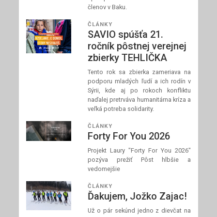
členov v Baku.
ČLÁNKY
SAVIO spúšťa 21.
ročník pôstnej verejnej
zbierky TEHLIČKA
Tento rok sa zbierka zameriava na
podporu mladých ľudí a ich rodín v
Sýrii, kde aj po rokoch konfliktu
naďalej pretrváva humanitárna kríza a
veľká potreba solidarity.
ČLÁNKY
Forty For You 2026
Projekt Laury "Forty For You 2026"
pozýva prežiť Pôst hlbšie a
vedomejšie
ČLÁNKY
Ďakujem, Jožko Zajac!
Už o pár sekúnd jedno z dievčat na