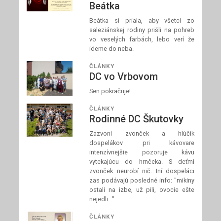
Beátka
Beátka si priala, aby všetci zo
saleziánskej rodiny prišli na pohreb
vo veselých farbách, lebo verí že
ideme do neba.
ČLÁNKY
DC vo Vrbovom
Sen pokračuje!
ČLÁNKY
Rodinné DC Škutovky
Zazvoní zvonček a hlúčik
dospelákov pri kávovare
intenzívnejšie pozoruje kávu
vytekajúcu do hrnčeka. S deťmi
zvonček neurobí nič. Iní dospeláci
zas podávajú posledné info: "mikiny
ostali na izbe, už pili, ovocie ešte
nejedli..."
ČLÁNKY