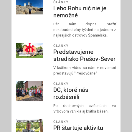
ČLÁNKY
Lebo Bohu nič nie je
nemožné
Pán nám doprial prežiť
nezabudnuteľný týždeň na jednom z
najkrajších ostrovov Španielska.
ČLÁNKY
Predstavujeme
stredisko Prešov-Sever
V krátkom videu sa nám v novembri
predstavujú "Prešovčane."
ČLÁNKY
DC, ktoré nás
rozbásnili
Po duchovných cvičeniach vo
Vrbovom vznikla aj krátka báseň.
ČLÁNKY
PR štartuje aktivitu