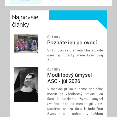
spolupracovníci
modliť za požehnané
Najnovšie
a dobre prežité letné
dni a za našich
články
blízkych, ktorí
zápasia s chorobou.
ČLÁNKY
Poznáte ich po ovocí ...
V Hlohovci sa premietal film o živote
Prečítaj si článok
miestnej rodáčky Márie Libantovej
ASC.
ČLÁNKY
Modlitbový úmysel
ASC - júl 2026
V mesiaci júl sa budeme spoločne
modliť na všeobecný úmysel: Za
úctu k ľudskému životu. Úmysel
Svätého Otca na mesiac júl 2026:
Modlime sa za úctu k ľudskému
životu a jeho ochranu v každom