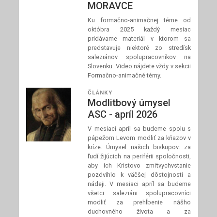
MORAVCE
Ku formačno-animačnej téme od
októbra 2025 každý mesiac
pridávame materiál v ktorom sa
predstavuje niektoré zo stredísk
saleziánov spolupracovníkov na
Slovenku. Video nájdete vždy v sekcii
Formačno-animačné témy.
ČLÁNKY
Modlitbový úmysel
ASC - apríl 2026
V mesiaci apríl sa budeme spolu s
pápežom Levom modliť za kňazov v
kríze. Úmysel našich biskupov: za
ľudí žijúcich na periférii spoločnosti,
aby ich Kristovo zmŕtvychvstanie
pozdvihlo k väčšej dôstojnosti a
nádeji. V mesiaci apríl sa budeme
všetci saleziáni spolupracovníci
modliť za prehĺbenie nášho
duchovného života a za