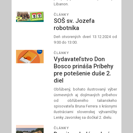
Libanon.
ČLÁNKY
SOŠ sv. Jozefa
robotníka
Deň otvorených dverí 13.12.2024 od
9:00 do 13:00.
ČLÁNKY
Vydavateľstvo Don
Bosco prináša Príbehy
pre potešenie duše 2.
diel
Obľúbený, bohato ilustrovaný výber
úsmevných aj dojímavých príbehov
od obľúbeného talianskeho
spisovateľa Bruna Ferrera s krásnymi
ilustráciami slovenskej výtvarníčky
Lenky Javorskej sa dočkal 2. dielu.
ČLÁNKY