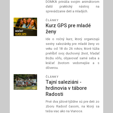
DOMKA prináša svojim animátorom
ďalší praktický nástroj na
sprevádzanie detí a mladých.
ČLÁNKY
Kurz GPS pre mladé
ženy
Ide o ročný kurz, ktorý organizujú
sestry saleziánky pre mladé ženy vo
veku od 18 do 26 rokov, ktoré túžia
prehĺbiť svoj duchovný život, hľadať
Božiu vôľu, objavovať samé seba a
kráčať životom vedomejšie a s
dôverou.
ČLÁNKY
Tajní saleziáni -
hrdinovia v tábore
Radosti
Prvé dva júlové týždne sú pre deti zo
zboru Radosť časom, na ktorý sa
tešia viac ako na Vianoce.