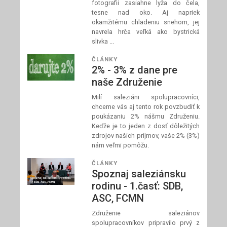
fotografii zasiahne lyža do čela,
tesne nad oko. Aj napriek
okamžitému chladeniu snehom, jej
navrela hrča veľká ako bystrická
slivka ...
ČLÁNKY
2% - 3% z dane pre
naše Združenie
Milí saleziáni spolupracovníci,
chceme vás aj tento rok povzbudiť k
poukázaniu 2% nášmu Združeniu.
Keďže je to jeden z dosť dôležitých
zdrojov našich príjmov, vaše 2% (3%)
nám veľmi pomôžu.
ČLÁNKY
Spoznaj saleziánsku
rodinu - 1.časť: SDB,
ASC, FCMN
Združenie saleziánov
spolupracovníkov pripravilo prvý z