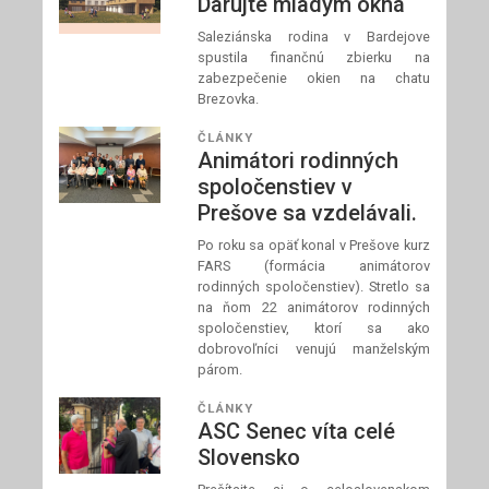
Darujte mladým okná
Saleziánska rodina v Bardejove
spustila finančnú zbierku na
zabezpečenie okien na chatu
Brezovka.
ČLÁNKY
Animátori rodinných
spoločenstiev v
Prešove sa vzdelávali.
Po roku sa opäť konal v Prešove kurz
FARS (formácia animátorov
rodinných spoločenstiev). Stretlo sa
na ňom 22 animátorov rodinných
spoločenstiev, ktorí sa ako
dobrovoľníci venujú manželským
párom.
ČLÁNKY
ASC Senec víta celé
Slovensko