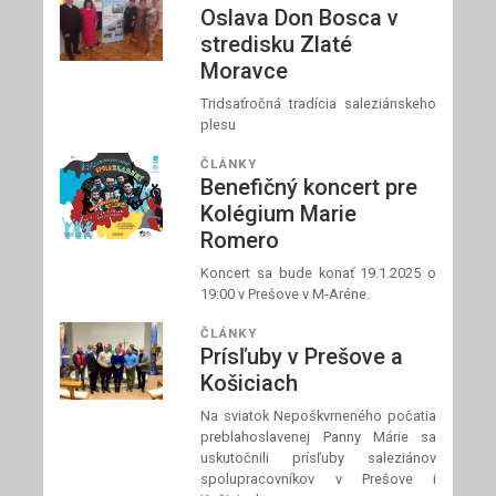
Oslava Don Bosca v
stredisku Zlaté
Moravce
Tridsaťročná tradícia saleziánskeho
plesu
ČLÁNKY
Benefičný koncert pre
Kolégium Marie
Romero
Koncert sa bude konať 19.1.2025 o
19:00 v Prešove v M-Aréne.
ČLÁNKY
Prísľuby v Prešove a
Košiciach
Na sviatok Nepoškvrneného počatia
preblahoslavenej Panny Márie sa
uskutočnili prísľuby saleziánov
spolupracovníkov v Prešove i