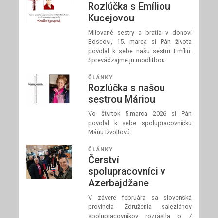
Rozlúčka s Emíliou
Kucejovou
Milované sestry a bratia v donovi
Boscovi, 15. marca si Pán života
povolal k sebe našu sestru Emíliu.
Sprevádzajme ju modlitbou.
ČLÁNKY
Rozlúčka s našou
sestrou Máriou
Vo štvrtok 5.marca 2026 si Pán
povolal k sebe spolupracovníčku
Máriu Ižvoltovú.
ČLÁNKY
Čerství
spolupracovníci v
Azerbajdžane
V závere februára sa slovenská
provincia Združenia saleziánov
spolupracovníkov rozrástla o 7