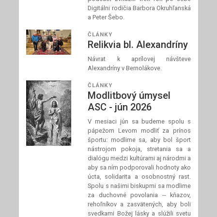
Digitálni rodičia Barbora Okruhľanská
a Peter Šebo.
ČLÁNKY
Relikvia bl. Alexandríny
Návrat k aprílovej návšteve
Alexandríny v Bernolákove.
ČLÁNKY
Modlitbový úmysel
ASC - jún 2026
V mesiaci jún sa budeme spolu s
pápežom Levom modliť za prínos
športu: modlime sa, aby bol šport
nástrojom pokoja, stretania sa a
dialógu medzi kultúrami aj národmi a
aby sa ním podporovali hodnoty ako
úcta, solidarita a osobnostný rast.
Spolu s našimi biskupmi sa modlime
za duchovné povolania -- kňazov,
rehoľníkov a zasvätených, aby boli
svedkami Božej lásky a slúžili svetu