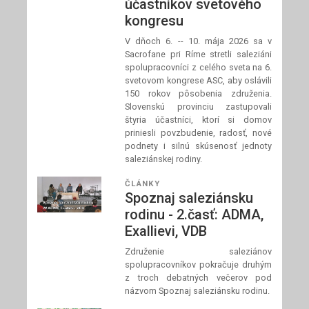
účastníkov svetového
kongresu
V dňoch 6. -- 10. mája 2026 sa v
Sacrofane pri Ríme stretli saleziáni
spolupracovníci z celého sveta na 6.
svetovom kongrese ASC, aby oslávili
150 rokov pôsobenia združenia.
Slovenskú provinciu zastupovali
štyria účastníci, ktorí si domov
priniesli povzbudenie, radosť, nové
podnety i silnú skúsenosť jednoty
saleziánskej rodiny.
ČLÁNKY
Spoznaj saleziánsku
rodinu - 2.časť: ADMA,
Exallievi, VDB
Združenie saleziánov
spolupracovníkov pokračuje druhým
z troch debatných večerov pod
názvom Spoznaj saleziánsku rodinu.