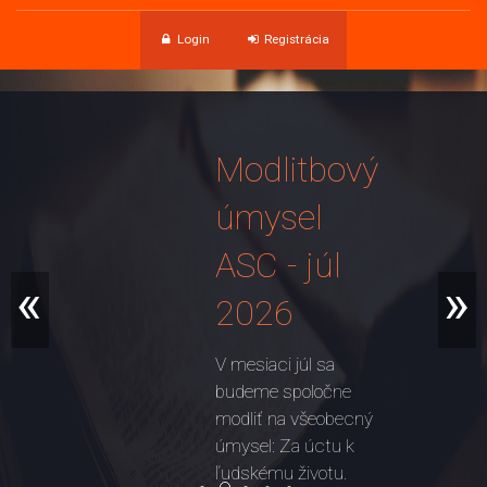
Login
Registrácia
Modlitbový
úmysel
ASC - júl
«
»
2026
V mesiaci júl sa
budeme spoločne
modliť na všeobecný
úmysel: Za úctu k
ľudskému životu.