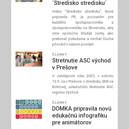
´Stredisko stredisku´
Video "Stredisko stredisku", ktoré
pripravila PR, je pozvaním pre
každého spolupracovníka a
spolupracovníčku na Slovensku, aby
sme spoločne hľadali cesty, ako
prekonať pokušenia a nechať Ducha
pôsobiť v našom poslaní.
ČLÁNKY
Stretnutie ASC východ
v Prešove
V Jubilejnom roku 2025, v sobotu
13.9. sa v Prešove v stredisku SDB na
Bottovej, uskutočnilo Stretnutie ASC
regiónu Východ.
ČLÁNKY
DOMKA pripravila novú
edukačnú infografiku
pre animátorov