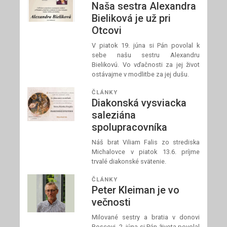
Naša sestra Alexandra
Bieliková je už pri
Otcovi
V piatok 19. júna si Pán povolal k
sebe našu sestru Alexandru
Bielikovú. Vo vďačnosti za jej život
ostávajme v modlitbe za jej dušu.
ČLÁNKY
Diakonská vysviacka
saleziána
spolupracovníka
Náš brat Viliam Falis zo strediska
Michalovce v piatok 13.6. príjme
trvalé diakonské svätenie.
ČLÁNKY
Peter Kleiman je vo
večnosti
Milované sestry a bratia v donovi
Boscovi, 2. júna si Pán života povolal