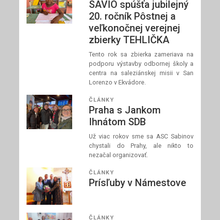
SAVIO spúšťa jubilejný
20. ročník Pôstnej a
veľkonočnej verejnej
zbierky TEHLIČKA
Tento rok sa zbierka zameriava na
podporu výstavby odbornej školy a
centra na saleziánskej misii v San
Lorenzo v Ekvádore.
ČLÁNKY
Praha s Jankom
Ihnátom SDB
Už viac rokov sme sa ASC Sabinov
chystali do Prahy, ale nikto to
nezačal organizovať.
ČLÁNKY
Prísľuby v Námestove
ČLÁNKY