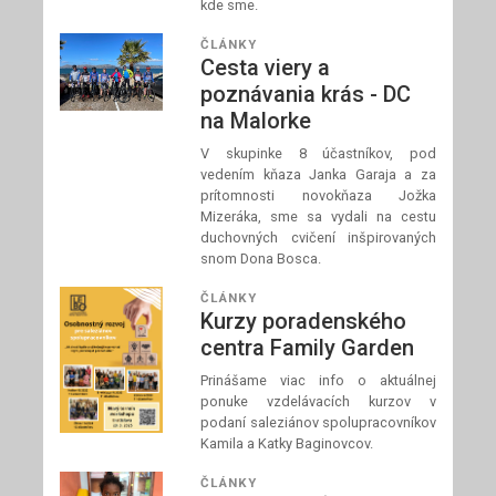
kde sme.
ČLÁNKY
Cesta viery a
poznávania krás - DC
na Malorke
V skupinke 8 účastníkov, pod
vedením kňaza Janka Garaja a za
prítomnosti novokňaza Jožka
Mizeráka, sme sa vydali na cestu
duchovných cvičení inšpirovaných
snom Dona Bosca.
ČLÁNKY
Kurzy poradenského
centra Family Garden
Prinášame viac info o aktuálnej
ponuke vzdelávacích kurzov v
podaní saleziánov spolupracovníkov
Kamila a Katky Baginovcov.
ČLÁNKY