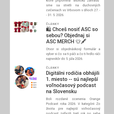
ktoré pripomína "Biblickú záhradu"
sme sa stretli na duchovných
cvičeniach vo Vrbovom v dňoch 27. -
- 31. 5. 2026.
ČLÁNKY
🛍️ Chceš nosiť ASC so
sebou? Objednaj si
ASC MERCH 👕🖋️
Otvor si objednávkový formulár a
vyber si čo sa ti páči a čo ti hrdlo ráči
najneskôr do 5. júla 2026.
ČLÁNKY
Digitálni rodičia obhájili
1. miesto -- sú najlepší
voľnočasový podcast
na Slovensku
Boli rozdané ocenenia Orange
Podcast roka 2026. V kategórii Zo
života pre najlepší voľnočasový
podcast zvíťazili tretí rok po sebe