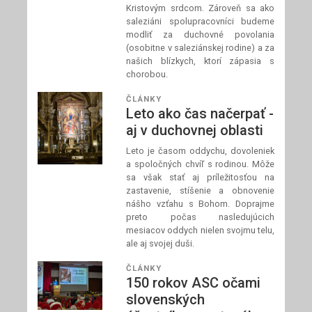
Kristovým srdcom. Zároveň sa ako
saleziáni spolupracovníci budeme
modliť za duchovné povolania
(osobitne v saleziánskej rodine) a za
našich blízkych, ktorí zápasia s
chorobou.
ČLÁNKY
Leto ako čas načerpať -
aj v duchovnej oblasti
Leto je časom oddychu, dovoleniek
a spoločných chvíľ s rodinou. Môže
sa však stať aj príležitosťou na
zastavenie, stíšenie a obnovenie
nášho vzťahu s Bohom. Doprajme
preto počas nasledujúcich
mesiacov oddych nielen svojmu telu,
ale aj svojej duši.
ČLÁNKY
150 rokov ASC očami
slovenských