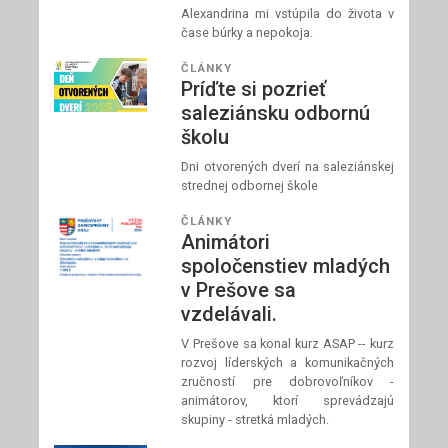
Alexandrina mi vstúpila do života v
čase búrky a nepokoja.
ČLÁNKY
Príďte si pozrieť
saleziánsku odbornú
školu
Dni otvorených dverí na saleziánskej
strednej odbornej škole
ČLÁNKY
Animátori
spoločenstiev mladých
v Prešove sa
vzdelávali.
V Prešove sa konal kurz ASAP -- kurz
rozvoj líderských a komunikačných
zručností pre dobrovoľníkov -
animátorov, ktorí sprevádzajú
skupiny - stretká mladých.